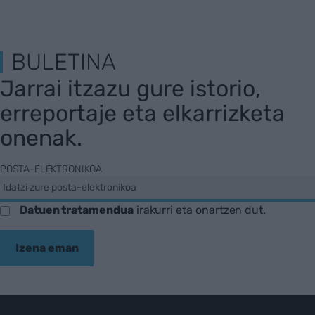
BULETINA
Jarrai itzazu gure istorio,
erreportaje eta elkarrizketa
onenak.
POSTA-ELEKTRONIKOA
Datuen tratamendua
irakurri eta onartzen dut.
Izena eman