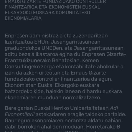
EMAUS GIZARTE FUNDAZIOAKO CONTROLLER
FINANTZARIOA ETA EKONOMISTEN EUSKAL
ELKARGOKO EUSKARA KOMUNITATEKO
EKONOMIALARIA
Enpresen administrazio eta zuzendaritzan
lizentziatua EHUn, Jasangarritasunean
graduondokoa UNEDen, eta Jasangarritasunean
aditu bezela ikastaroa egina du Enpresen Gizarte-
Erantzukizunerako Behatokian. Kemen
Consultingeko zerga eta kontabilitate aholkularia
izan da azken urteotan eta Emaus Gizarte
fundazioako controller finantzarioa da egun.
Ekonomisten Euskal Elkargoko euskara
batzordeko kide, haiekin lanean dihardu euskara
ekonomiaren munduan normalizatzeko.
Bere garian Euskal Herriko Unibertsitatean
Adi
Ekonomilari!
astekariaren eragile taldeko partaide.
Gaur egun ekonomiaren norantza aldatu nahian
dabil borrokan ahal den moduan. Horretarako B