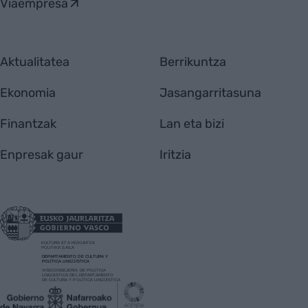
Viaempresa
Aktualitatea
Berrikuntza
Ekonomia
Jasangarritasuna
Finantzak
Lan eta bizi
Enpresak gaur
Iritzia