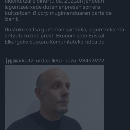
biderkatzaile bihurtu da, 2022an jendeari
laguntzea xede duten enpresen sorrera
bultzatzen,
B corp
mugimenduaren partaide
izanik.
Gustuko saltsa guztietan sartzeko, laguntzeko eta
entzuteko beti prest. Ekonomisten Euskal
Elkargoko Euskara Komunitateko kidea da.
@arkaitz-urdapilleta-irazu-98493922