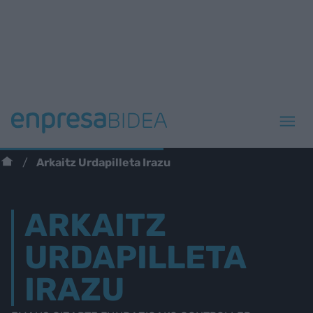
Arkaitz Urdapilleta Irazu
ARKAITZ
URDAPILLETA
IRAZU