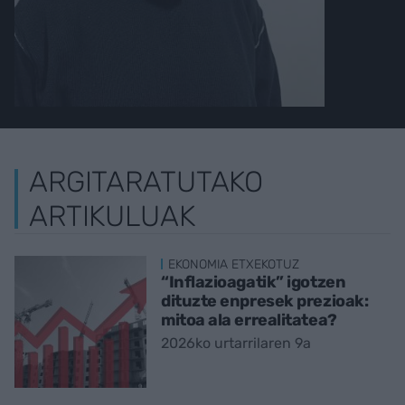
ARGITARATUTAKO
ARTIKULUAK
EKONOMIA ETXEKOTUZ
“Inflazioagatik” igotzen
dituzte enpresek prezioak:
mitoa ala errealitatea?
2026ko urtarrilaren 9a