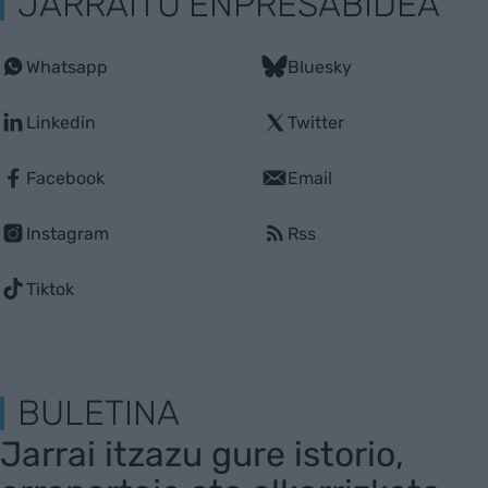
JARRAITU ENPRESABIDEA
Whatsapp
Bluesky
Linkedin
Twitter
Facebook
Email
Instagram
Rss
Tiktok
BULETINA
Jarrai itzazu gure istorio,