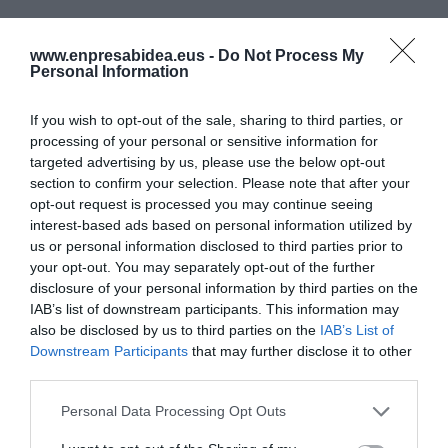
ENPRESEN EMAITZAK
Siemens Gamesa berriro da
www.enpresabidea.eus -
Do Not Process My
errentagarria, ia lau urteren ondoren
Personal Information
If you wish to opt-out of the sale, sharing to third parties, or
TEKNOLOGIA
processing of your personal or sensitive information for
Multiverse Computingek AA ereduak
targeted advertising by us, please use the below opt-out
datu-zentroetara eramateko lankidetza
section to confirm your selection. Please note that after your
abiatu du Qualcommekin
opt-out request is processed you may continue seeing
interest-based ads based on personal information utilized by
us or personal information disclosed to third parties prior to
your opt-out. You may separately opt-out of the further
EKINTZAILETZA
Urko de la Torre eta Ian Blanco (EGIA):
disclosure of your personal information by third parties on the
"B2Bn pertsonak pertsonengan fidatu
IAB’s list of downstream participants. This information may
izan dira beti"
also be disclosed by us to third parties on the
IAB’s List of
Downstream Participants
that may further disclose it to other
third parties.
Personal Data Processing Opt Outs