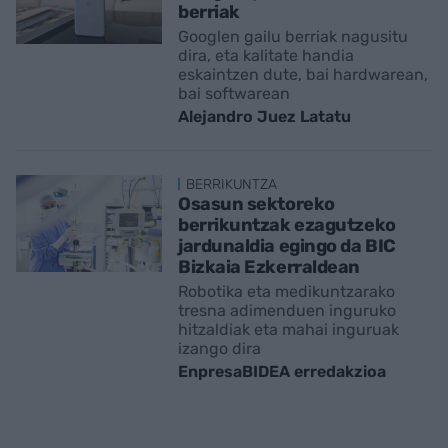
berriak
Googlen gailu berriak nagusitu
dira, eta kalitate handia
eskaintzen dute, bai hardwarean,
bai softwarean
Alejandro Juez Latatu
BERRIKUNTZA
Osasun sektoreko
berrikuntzak ezagutzeko
jardunaldia egingo da BIC
Bizkaia Ezkerraldean
Robotika eta medikuntzarako
tresna adimenduen inguruko
hitzaldiak eta mahai inguruak
izango dira
EnpresaBIDEA erredakzioa