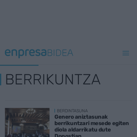
BERRIKUNTZA
BERDINTASUNA
Genero aniztasunak
berrikuntzari mesede egiten
diola aldarrikatu dute
Donostian