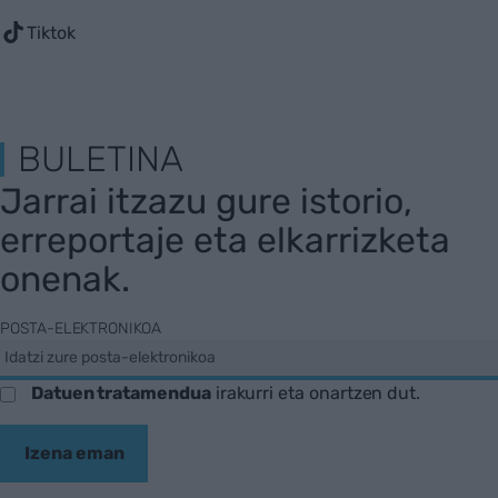
Tiktok
BULETINA
Jarrai itzazu gure istorio,
erreportaje eta elkarrizketa
onenak.
POSTA-ELEKTRONIKOA
Datuen tratamendua
irakurri eta onartzen dut.
Izena eman