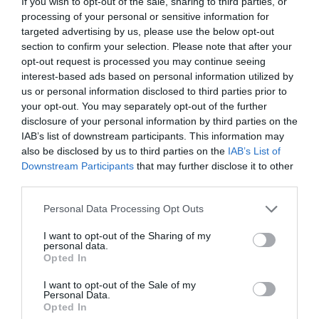
If you wish to opt-out of the sale, sharing to third parties, or
processing of your personal or sensitive information for
targeted advertising by us, please use the below opt-out
EKINTZAILETZA
section to confirm your selection. Please note that after your
Neetyk bere produktuaren belaunaldi
opt-out request is processed you may continue seeing
berria aurkeztuko du irailean
interest-based ads based on personal information utilized by
us or personal information disclosed to third parties prior to
your opt-out. You may separately opt-out of the further
disclosure of your personal information by third parties on the
IAB’s list of downstream participants. This information may
also be disclosed by us to third parties on the
IAB’s List of
Downstream Participants
that may further disclose it to other
third parties.
Personal Data Processing Opt Outs
I want to opt-out of the Sharing of my
personal data.
Opted In
I want to opt-out of the Sale of my
Personal Data.
Opted In