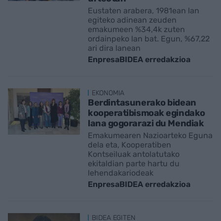
Eustaten arabera, 1981ean lan
egiteko adinean zeuden
emakumeen %34,4k zuten
ordainpeko lan bat. Egun, %67,22
ari dira lanean
EnpresaBIDEA erredakzioa
EKONOMIA
Berdintasunerako bidean
kooperatibismoak egindako
lana gogorarazi du Mendiak
Emakumearen Nazioarteko Eguna
dela eta, Kooperatiben
Kontseiluak antolatutako
ekitaldian parte hartu du
lehendakariodeak
EnpresaBIDEA erredakzioa
BIDEA EGITEN