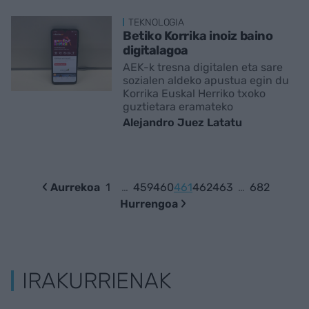
TEKNOLOGIA
Betiko Korrika inoiz baino
digitalagoa
AEK-k tresna digitalen eta sare
sozialen aldeko apustua egin du
Korrika Euskal Herriko txoko
guztietara eramateko
Alejandro Juez Latatu
Aurrekoa
1
…
459
460
461
462
463
…
682
Hurrengoa
IRAKURRIENAK