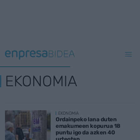
EKONOMIA
EKONOMIA
Ordainpeko lana duten
emakumeen kopurua 18
puntu igo da azken 40
urteotan