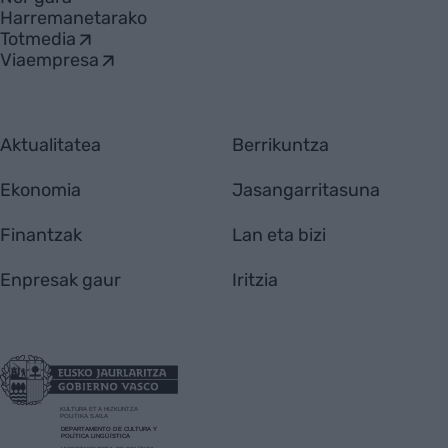
Harremanetarako
Totmedia
Viaempresa
Aktualitatea
Berrikuntza
Ekonomia
Jasangarritasuna
Finantzak
Lan eta bizi
Enpresak gaur
Iritzia