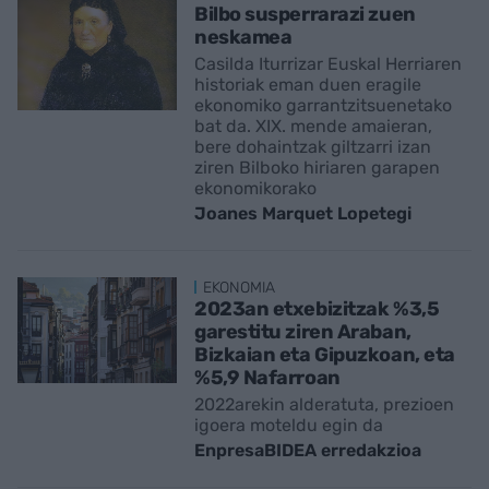
Bilbo susperrarazi zuen
neskamea
Casilda Iturrizar Euskal Herriaren
historiak eman duen eragile
ekonomiko garrantzitsuenetako
bat da. XIX. mende amaieran,
bere dohaintzak giltzarri izan
ziren Bilboko hiriaren garapen
ekonomikorako
Joanes Marquet Lopetegi
EKONOMIA
2023an etxebizitzak %3,5
garestitu ziren Araban,
Bizkaian eta Gipuzkoan, eta
%5,9 Nafarroan
2022arekin alderatuta, prezioen
igoera moteldu egin da
EnpresaBIDEA erredakzioa