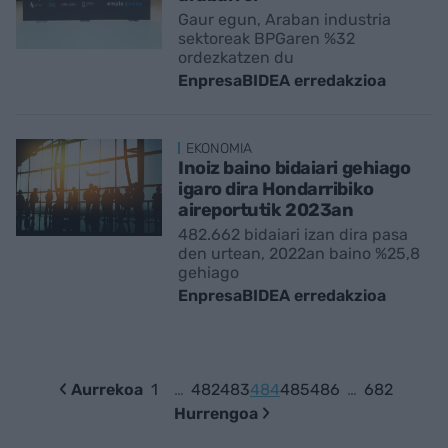
Gaur egun, Araban industria
sektoreak BPGaren %32
ordezkatzen du
EnpresaBIDEA erredakzioa
EKONOMIA
Inoiz baino bidaiari gehiago
igaro dira Hondarribiko
aireportutik 2023an
482.662 bidaiari izan dira pasa
den urtean, 2022an baino %25,8
gehiago
EnpresaBIDEA erredakzioa
Aurrekoa
1
…
482
483
484
485
486
…
682
Hurrengoa