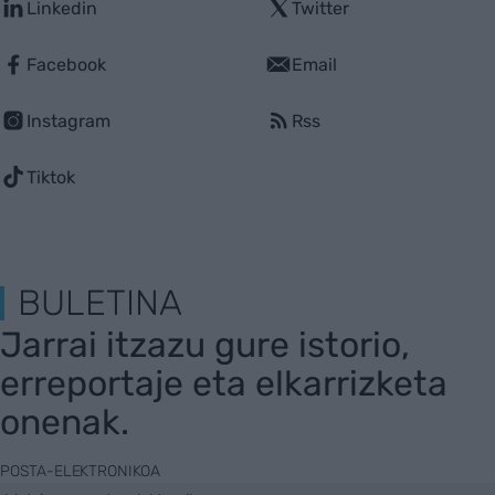
Linkedin
Twitter
Facebook
Email
Instagram
Rss
Tiktok
BULETINA
Jarrai itzazu gure istorio,
erreportaje eta elkarrizketa
onenak.
POSTA-ELEKTRONIKOA