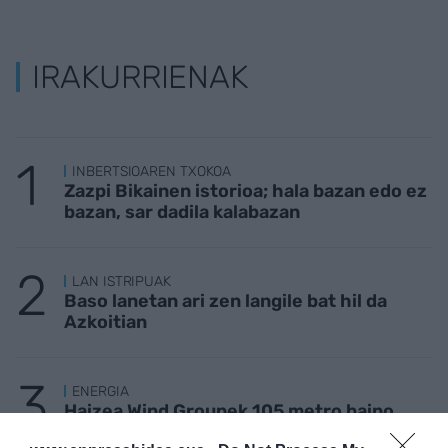
IRAKURRIENAK
INBERTSIOAREN TXOKOA
Zazpi Bikainen istorioa; hala bazan edo ez
bazan, sar dadila kalabazan
LAN ISTRIPUAK
Baso lanetan ari zen langile bat hil da
Azkoitian
ENERGIA
Haizea Wind Groupek 105 metro baino
gehiagoko luzera duten monopiloteak