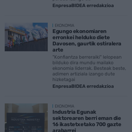
EnpresaBIDEA erredakzioa
EKONOMIA
Egungo ekonomiaren
erronkei helduko diete
Davosen, gaurtik ostiralera
arte
"Konfiantza berreraiki" lelopean
bilduko dira mundu mailako
ekonomia liderrak. Besteak beste,
adimen artiziala izango dute
hizketagai
EnpresaBIDEA erredakzioa
EKONOMIA
Industria Egunak
sektorearen berri eman die
16 ikastetxetako 700 gazte
arabarrei