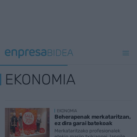
EKONOMIA
EKONOMIA
Beherapenak merkataritzan,
ez dira garai batekoak
Merkataritzako profesionalek
etekin marjin txikiagoei, langile