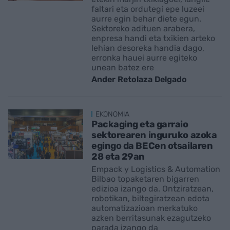
faltari eta ordutegi epe luzeei
aurre egin behar diete egun.
Sektoreko adituen arabera,
enpresa handi eta txikien arteko
lehian desoreka handia dago,
erronka hauei aurre egiteko
unean batez ere
Ander Retolaza Delgado
EKONOMIA
Packaging eta garraio
sektorearen inguruko azoka
egingo da BECen otsailaren
28 eta 29an
Empack y Logistics & Automation
Bilbao topaketaren bigarren
edizioa izango da. Ontziratzean,
robotikan, biltegiratzean edota
automatizazioan merkatuko
azken berritasunak ezagutzeko
parada izango da