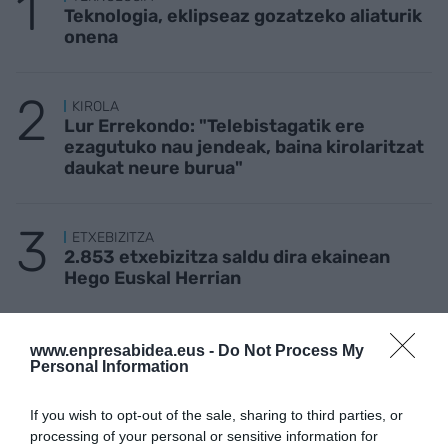
Teknologia, eklipseaz gozatzeko aliaturik
onena
KIROLA
Lur Errekondo: "Telebistagatik ere
ezagutuko nau jendeak, baina kirolaritzat
daukat neure burua"
ETXEBIZITZA
2.853 etxebizitza saldu dira ekainean
Hego Euskal Herrian
KIROLA
www.enpresabidea.eus -
Do Not Process My
Trainerua uretaratzea, urte osoko gastua
Personal Information
If you wish to opt-out of the sale, sharing to third parties, or
processing of your personal or sensitive information for
IRITZIA