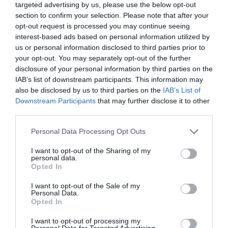
targeted advertising by us, please use the below opt-out
Egokitzapen egokiaren bila
section to confirm your selection. Please note that after your
opt-out request is processed you may continue seeing
interest-based ads based on personal information utilized by
us or personal information disclosed to third parties prior to
your opt-out. You may separately opt-out of the further
disclosure of your personal information by third parties on the
IAB’s list of downstream participants. This information may
also be disclosed by us to third parties on the
IAB’s List of
Downstream Participants
that may further disclose it to other
third parties.
Personal Data Processing Opt Outs
I want to opt-out of the Sharing of my
personal data.
Opted In
I want to opt-out of the Sale of my
Personal Data.
Opted In
I want to opt-out of processing my
Personal Data for Targeted Advertising.