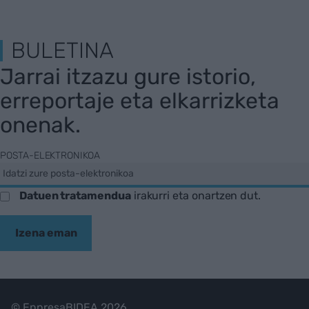
BULETINA
Jarrai itzazu gure istorio,
erreportaje eta elkarrizketa
onenak.
POSTA-ELEKTRONIKOA
Datuen tratamendua
irakurri eta onartzen dut.
Izena eman
© EnpresaBIDEA 2026