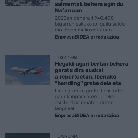
salmentak behera egin du
Nafarroan
2023an denera 1.940.488
bigarren eskuko ibilgailu saldu
dira Espainiako estatuan
EnpresaBIDEA erredakzioa
EKONOMIA
Hegaldi ugari bertan behera
geratu dira euskal
aireportuetan, Iberiako
"handling" greba dela eta
Lau eguneko greba hasi dute
gaur konpainiaren lurreko
asistentzia ematen duten
langileek
EnpresaBIDEA erredakzioa
EKONOMIA