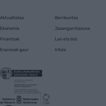
Aktualitatea
Berrikuntza
Ekonomia
Jasangarritasuna
Finantzak
Lan eta bizi
Enpresak gaur
Iritzia