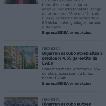
Jarduera ekonomikoan
hizkuntzen kudeaketaren
erronkei buruzko topaketa izango
da urtarrilaren 18an eta 19an, eta
Euskal Herriko nahiz nazioarteko
50 hizlari baino gehiagok hartuko
dute parte
EnpresaBIDEA erredakzioa
EKONOMIA
Bigarren eskuko etxebizitzen
prezioa % 4,35 garestitu da
EAEn
Donostian metro karratuak 6.354
euroko prezioa izan du batez
beste 2023an
EnpresaBIDEA erredakzioa
EKONOMIA
Bigarren eskuko autoen