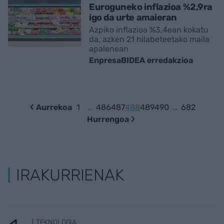
Euroguneko inflazioa %2,9ra
igo da urte amaieran
Azpiko inflazioa %3,4ean kokatu
da, azken 21 hilabeteetako maila
apalenean
EnpresaBIDEA erredakzioa
Aurrekoa
1
…
486
487
488
489
490
…
682
Hurrengoa
IRAKURRIENAK
TEKNOLOGIA