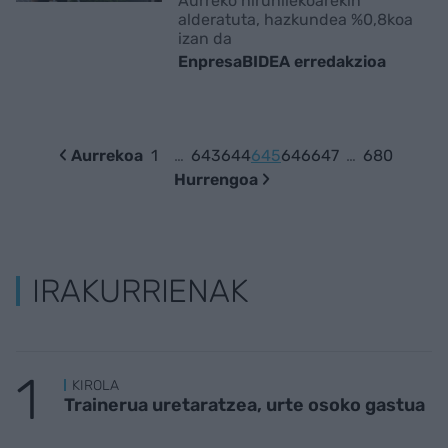
Aurreko hiruhilekoarekin
alderatuta, hazkundea %0,8koa
izan da
EnpresaBIDEA erredakzioa
Aurrekoa
1
…
643
644
645
646
647
…
680
Hurrengoa
IRAKURRIENAK
KIROLA
Trainerua uretaratzea, urte osoko gastua