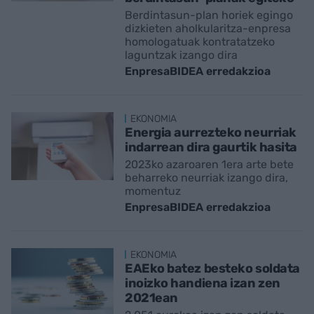
Berdintasun-plan horiek egingo
dizkieten aholkularitza-enpresa
homologatuak kontratatzeko
laguntzak izango dira
EnpresaBIDEA erredakzioa
EKONOMIA
Energia aurrezteko neurriak
indarrean dira gaurtik hasita
2023ko azaroaren 1era arte bete
beharreko neurriak izango dira,
momentuz
EnpresaBIDEA erredakzioa
EKONOMIA
EAEko batez besteko soldata
inoizko handiena izan zen
2021ean