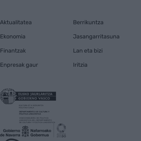
Aktualitatea
Berrikuntza
Ekonomia
Jasangarritasuna
Finantzak
Lan eta bizi
Enpresak gaur
Iritzia