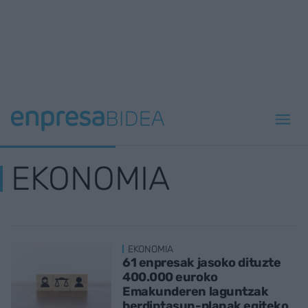
EKONOMIA
EKONOMIA
61 enpresak jasoko dituzte
400.000 euroko
Emakunderen laguntzak
berdintasun-planak egiteko