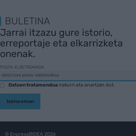
BULETINA
Jarrai itzazu gure istorio,
erreportaje eta elkarrizketa
onenak.
POSTA-ELEKTRONIKOA
Datuen tratamendua
irakurri eta onartzen dut.
Izena eman
© EnpresaBIDEA 2026