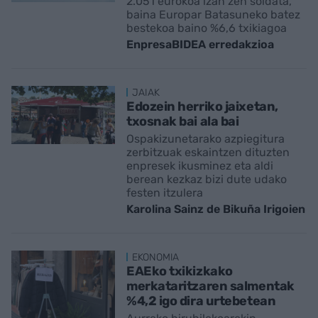
2.051 eurokoa izan zen soldata,
baina Europar Batasuneko batez
bestekoa baino %6,6 txikiagoa
EnpresaBIDEA erredakzioa
JAIAK
Edozein herriko jaixetan,
txosnak bai ala bai
Ospakizunetarako azpiegitura
zerbitzuak eskaintzen dituzten
enpresek ikusminez eta aldi
berean kezkaz bizi dute udako
festen itzulera
Karolina Sainz de Bikuña Irigoien
EKONOMIA
EAEko txikizkako
merkataritzaren salmentak
%4,2 igo dira urtebetean