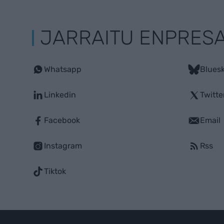
JARRAITU ENPRES
Whatsapp
Blues
Linkedin
Twitte
Facebook
Email
Instagram
Rss
Tiktok