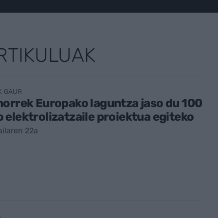
RTIKULUAK
K GAUR
orrek Europako laguntza jaso du 100
elektrolizatzaile proiektua egiteko
ailaren 22a
A