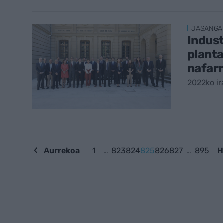
JASANGA
Indust
planta
nafar
2022ko ir
Aurrekoa
1
…
823
824
825
826
827
…
895
H