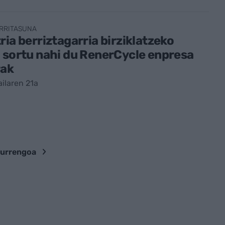
RRITASUNA
ria berriztagarria birziklatzeko
 sortu nahi du RenerCycle enpresa
rak
ailaren 21a
urrengoa