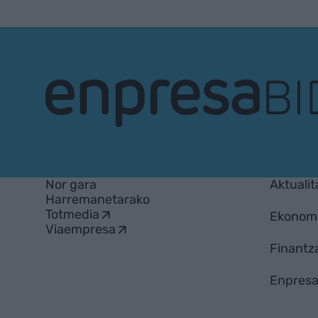
EnpresaBIDEA
Nor gara
Aktualit
Harremanetarako
Totmedia
Ekonom
Viaempresa
Finantz
Enpresa