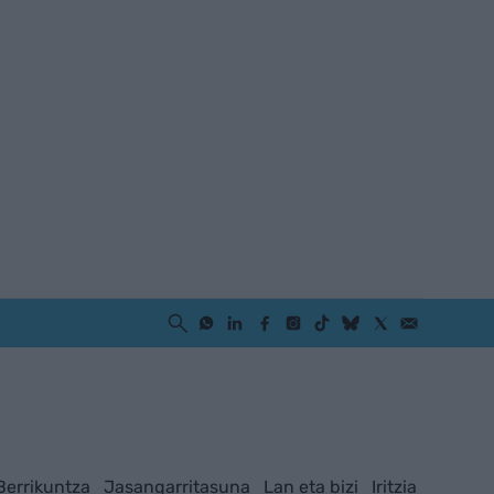
Berrikuntza
Jasangarritasuna
Lan eta bizi
Iritzia