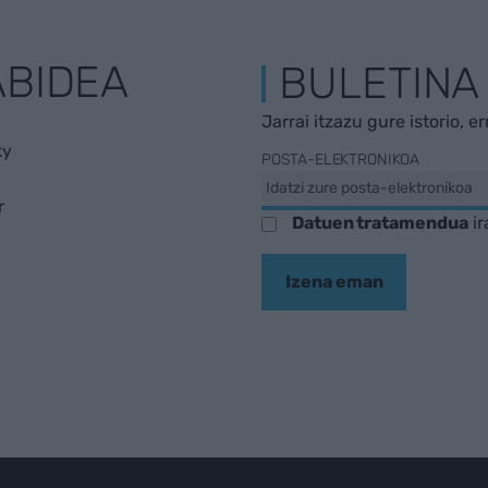
ABIDEA
BULETINA
Jarrai itzazu gure istorio, e
ky
POSTA-ELEKTRONIKOA
r
Datuen tratamendua
ir
Izena eman