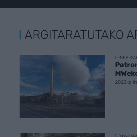
ARGITARATUTAKO A
ENPRESA
Petron
MWeko 
2022ko ir
EKONOMI