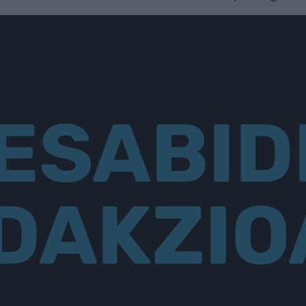
ESABID
DAKZIO