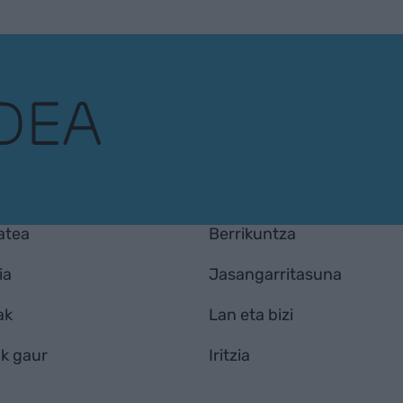
atea
Berrikuntza
ia
Jasangarritasuna
ak
Lan eta bizi
k gaur
Iritzia