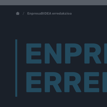
EnpresaBIDEA erredakzioa
ENPR
ERRE