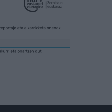
rreportaje eta elkarrizketa onenak.
akurri eta onartzen dut.