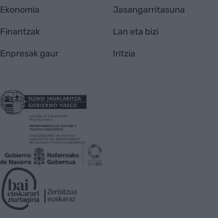
Ekonomia
Jasangarritasuna
Finantzak
Lan eta bizi
Enpresak gaur
Iritzia