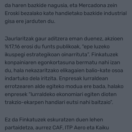
da haren bazkide nagusia, eta Mercadona zein
Eroski bezalako kate handietako bazkide industrial
gisa ere jarduten du.
Jaurlaritzak gaur aditzera eman duenez, akzioen
%17,16 erosi du funts publikoak, “epe luzeko
ikuspegi estrategikoan oinarrituta”. Finkatuzek
konpainiaren egonkortasuna bermatu nahi izan
du, hala nekazaritzako elikagaien balio-kate osoa
indartuko dela iritzita. Enpresak lurraldean
errotzearen alde egiteko modua ere bada, halako
enpresek “lurraldeko ekonomiari egiten dioten
trakzio-ekarpen handiari eutsi nahi baitzaio”.
Ez da Finkatuzek eskuratzen duen lehen
partaidetza, aurrez CAF, ITP Aero eta Kaiku