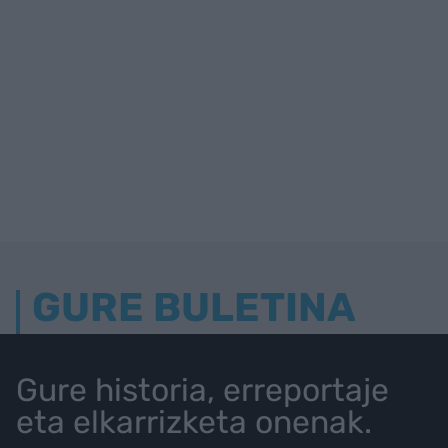
GURE BULETINA
Gure historia, erreportaje
eta elkarrizketa onenak.