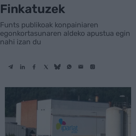
Finkatuzek
Funts publikoak konpainiaren
egonkortasunaren aldeko apustua egin
nahi izan du