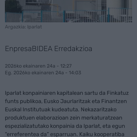
Argazkia: Iparlat
EnpresaBIDEA Erredakzioa
2026ko ekainaren 24a - 12:27
Eg. 2026ko ekainaren 24a - 14:03
Iparlat konpainiaren kapitalean sartu da Finkatuz
funts publikoa, Eusko Jaurlaritzak eta Finantzen
Euskal Institutuak kudeatuta. Nekazaritzako
produktuen elaborazioan zein merkaturatzean
espezializatutako konpainia da Iparlat, eta egun
“erreferentea da” esparruan. Kaiku kooperatiba