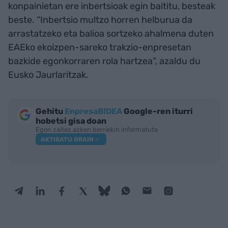
konpainietan ere inbertsioak egin baititu, besteak
beste. “Inbertsio multzo horren helburua da
arrastatzeko eta balioa sortzeko ahalmena duten
EAEko ekoizpen-sareko trakzio-enpresetan
bazkide egonkorraren rola hartzea”, azaldu du
Eusko Jaurlaritzak.
Gehitu
EnpresaBIDEA
Google-ren iturri
hobetsi gisa doan
Egon zaitez azken berriekin informatuta
AKTIBATU ORAIN