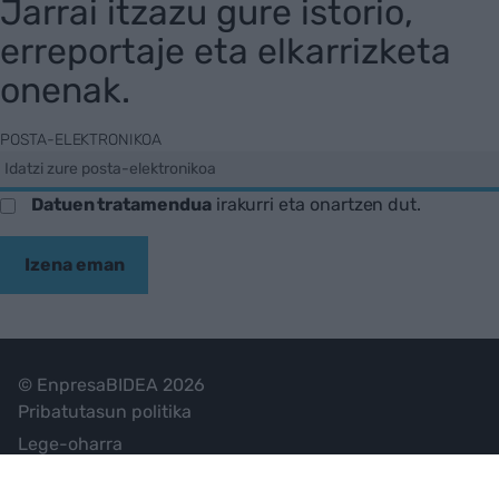
Jarrai itzazu gure istorio,
erreportaje eta elkarrizketa
onenak.
POSTA-ELEKTRONIKOA
Datuen tratamendua
irakurri eta onartzen dut.
Izena eman
© EnpresaBIDEA 2026
Pribatutasun politika
Lege-oharra
Cookie Politika