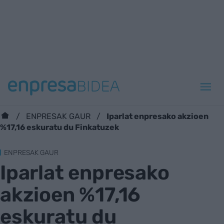
Iparlat enpresako akzioen
ENPRESAK GAUR
%17,16 eskuratu du Finkatuzek
ENPRESAK GAUR
Iparlat enpresako
akzioen %17,16
eskuratu du