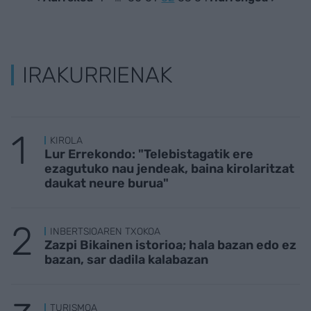
IRAKURRIENAK
KIROLA
Lur Errekondo: "Telebistagatik ere
ezagutuko nau jendeak, baina kirolaritzat
daukat neure burua"
INBERTSIOAREN TXOKOA
Zazpi Bikainen istorioa; hala bazan edo ez
bazan, sar dadila kalabazan
TURISMOA