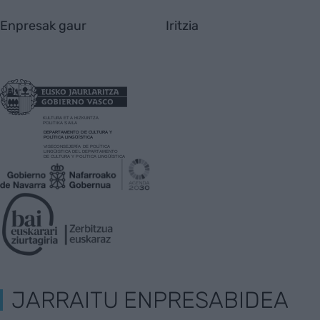
Enpresak gaur
Iritzia
JARRAITU ENPRESABIDEA