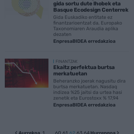
gida sortu dute Ihobek eta
Basque Ecodesign Centerrek
Gida Euskadiko entitate ez
finantzarioentzat da, Europako
Taxonomiaren Araudia aplika
dezaten
EnpresaBIDEA erredakzioa
FINANTZAK
Ekaitz perfektua burtsa
merkatuetan
Beheranzko joerak nagusitu dira
burtsa merkatuetan. Nasdaq
indizea %25 jaitsi da urtea hasi
zenetik eta Eurostoxx % 17,94
EnpresaBIDEA erredakzioa
Aurrekoa
1
…
60
61
62
63
64
Hurrengoa