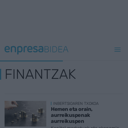
FINANTZAK
INBERTSIOAREN TXOKOA
Hemen eta orain,
aurreikuspenak
aurreikuspen