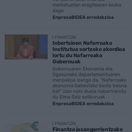
merkatuetan eragitearen kezka
dago
EnpresaBIDEA erredakzioa
FINANTZAK
Inbertsioen Nafarroako
Institutua sortzeko akordioa
lortu du Nafarroako
Gobernuak
Gobernuaren Ekonomia eta
Ogasuneko departamentuaren
menpekoa izango da. "Nafarroako
ekonomia babesteko beste tresna
bat" izan nahi duela nabarmendu
du Elma Saiz sailburuak
EnpresaBIDEA erredakzioa
FINANTZAK
Finantza jasangarrientzako