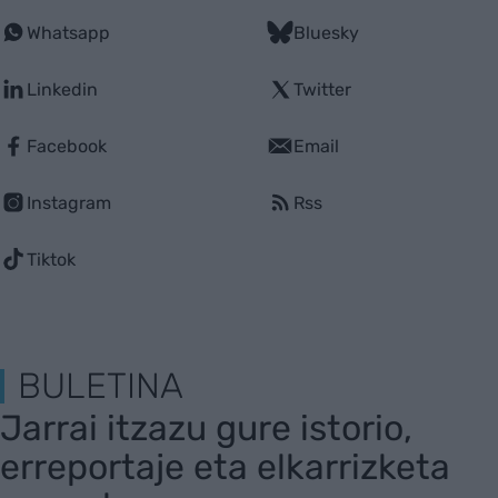
Whatsapp
Bluesky
Linkedin
Twitter
Facebook
Email
Instagram
Rss
Tiktok
BULETINA
Jarrai itzazu gure istorio,
erreportaje eta elkarrizketa