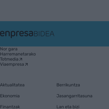
EnpresaBIDEA
Nor gara
Harremanetarako
Totmedia
Viaempresa
Aktualitatea
Berrikuntza
Ekonomia
Jasangarritasuna
Finantzak
Lan eta bizi