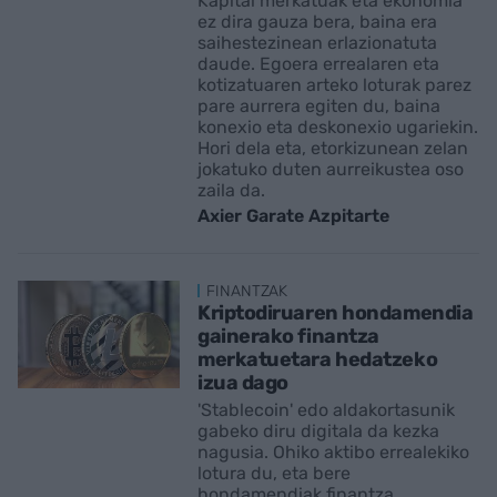
Kapital merkatuak eta ekonomia
ez dira gauza bera, baina era
saihestezinean erlazionatuta
daude. Egoera errealaren eta
kotizatuaren arteko loturak parez
pare aurrera egiten du, baina
konexio eta deskonexio ugariekin.
Hori dela eta, etorkizunean zelan
jokatuko duten aurreikustea oso
zaila da.
Axier Garate Azpitarte
FINANTZAK
Kriptodiruaren hondamendia
gainerako finantza
merkatuetara hedatzeko
izua dago
'Stablecoin' edo aldakortasunik
gabeko diru digitala da kezka
nagusia. Ohiko aktibo errealekiko
lotura du, eta bere
hondamendiak finantza