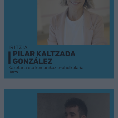
IRITZIA
PILAR KALTZADA
GONZÁLEZ
Kazetaria eta komunikazio-aholkularia
Harro