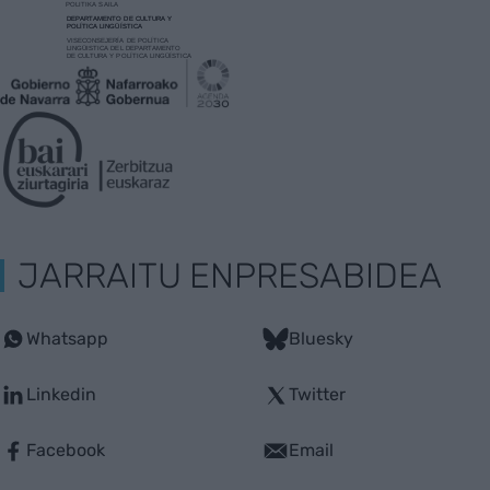
JARRAITU ENPRESABIDEA
Whatsapp
Bluesky
Linkedin
Twitter
Facebook
Email