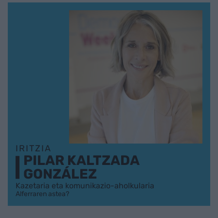
IRITZIA
PILAR KALTZADA
GONZÁLEZ
Kazetaria eta komunikazio-aholkularia
Alferraren astea?