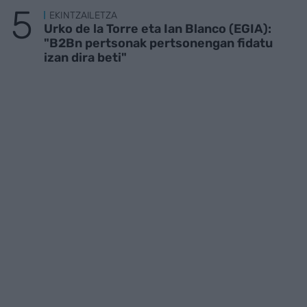
EKINTZAILETZA
Urko de la Torre eta Ian Blanco (EGIA):
"B2Bn pertsonak pertsonengan fidatu
izan dira beti"