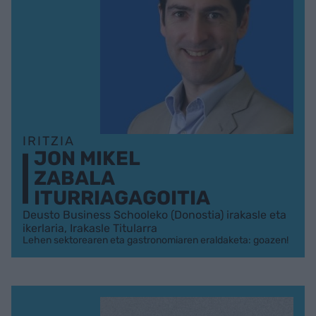
IRITZIA
JON MIKEL
ZABALA
ITURRIAGAGOITIA
Deusto Business Schooleko (Donostia) irakasle eta
ikerlaria, Irakasle Titularra
Lehen sektorearen eta gastronomiaren eraldaketa: goazen!