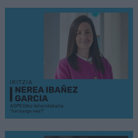
IRITZIA
NEREA IBAÑEZ
GARCIA
ASPEGIko lehendakaria
"Gai izango naiz?"