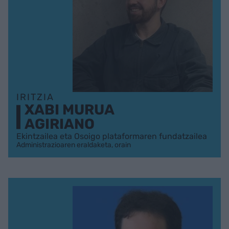
IRITZIA
XABI MURUA
AGIRIANO
Ekintzailea eta Osoigo plataformaren fundatzailea
Administrazioaren eraldaketa, orain