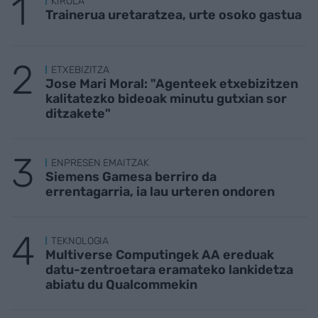
KIROLA
Trainerua uretaratzea, urte osoko gastua
ETXEBIZITZA
Jose Mari Moral: "Agenteek etxebizitzen
kalitatezko bideoak minutu gutxian sor
ditzakete"
ENPRESEN EMAITZAK
Siemens Gamesa berriro da
errentagarria, ia lau urteren ondoren
TEKNOLOGIA
Multiverse Computingek AA ereduak
datu-zentroetara eramateko lankidetza
abiatu du Qualcommekin