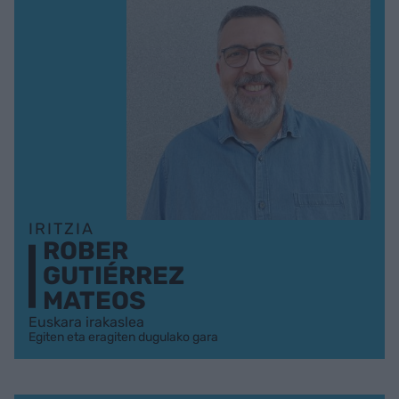
IRITZIA
ROBER
GUTIÉRREZ
MATEOS
Euskara irakaslea
Egiten eta eragiten dugulako gara