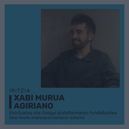
IRITZIA
XABI MURUA
AGIRIANO
Ekintzailea eta Osoigo plataformaren fundatzailea
Nola neurtu enpresaren karbono-aztarna