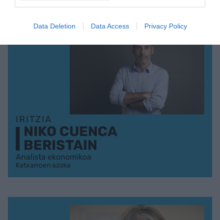
Data Deletion
Data Access
Privacy Policy
IRITZIA
NIKO CUENCA
BERISTAIN
Analista ekonomikoa
Katxarroen azoka