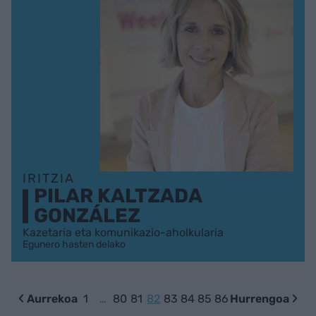
IRITZIA
PILAR KALTZADA
GONZÁLEZ
Kazetaria eta komunikazio-aholkularia
Egunero hasten delako
Aurrekoa
1
…
80
81
82
83
84
85
86
Hurrengoa