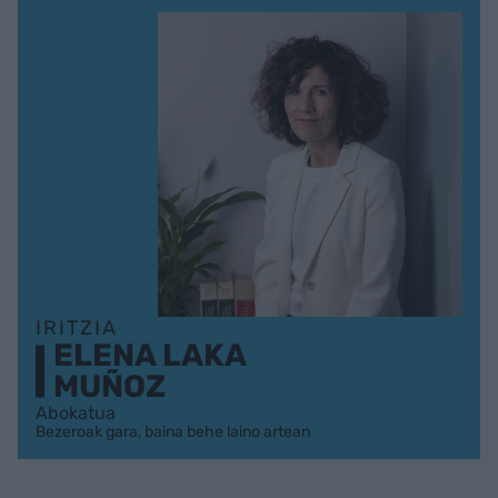
IRITZIA
ELENA LAKA
MUÑOZ
Abokatua
Bezeroak gara, baina behe laino artean