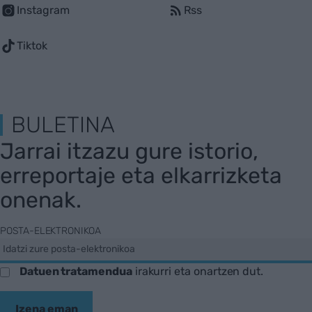
Instagram
Rss
Tiktok
BULETINA
Jarrai itzazu gure istorio,
erreportaje eta elkarrizketa
onenak.
POSTA-ELEKTRONIKOA
Datuen tratamendua
irakurri eta onartzen dut.
Izena eman