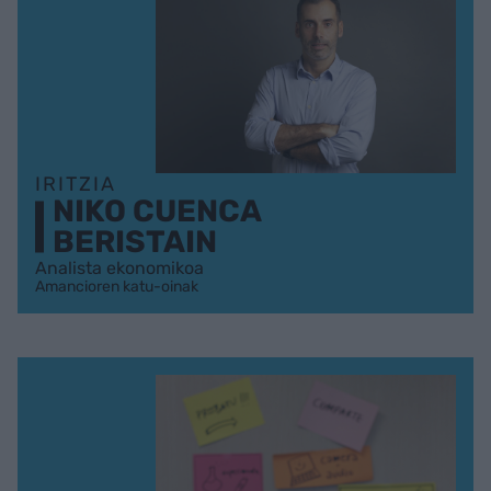
IRITZIA
NIKO CUENCA
BERISTAIN
Analista ekonomikoa
Amancioren katu-oinak