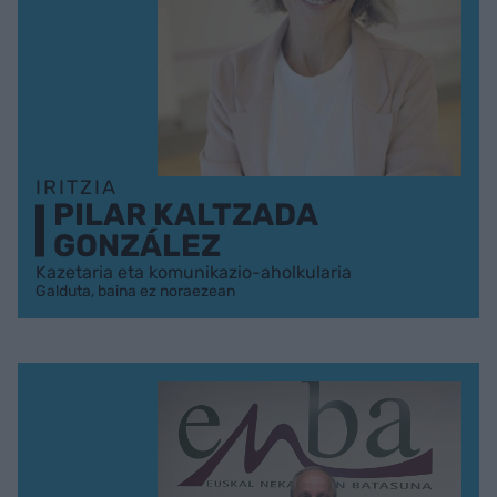
IRITZIA
PILAR KALTZADA
GONZÁLEZ
Kazetaria eta komunikazio-aholkularia
Galduta, baina ez noraezean