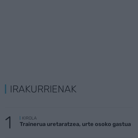
IRAKURRIENAK
KIROLA
Trainerua uretaratzea, urte osoko gastua