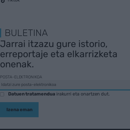
BULETINA
Jarrai itzazu gure istorio,
erreportaje eta elkarrizketa
onenak.
POSTA-ELEKTRONIKOA
Datuen tratamendua
irakurri eta onartzen dut.
Izena eman