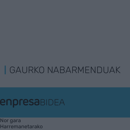
GAURKO NABARMENDUAK
EnpresaBIDEA
Nor gara
Harremanetarako