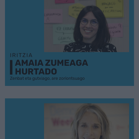
IRITZIA
AMAIA ZUMEAGA
HURTADO
Zenbat eta gutxiago, are zoriontsuago