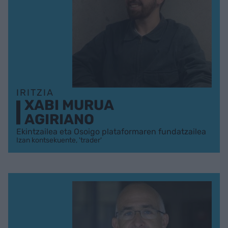
IRITZIA
XABI MURUA
AGIRIANO
Ekintzailea eta Osoigo plataformaren fundatzailea
Izan kontsekuente, 'trader'