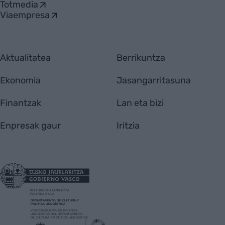
Totmedia
Viaempresa
Aktualitatea
Berrikuntza
Ekonomia
Jasangarritasuna
Finantzak
Lan eta bizi
Enpresak gaur
Iritzia