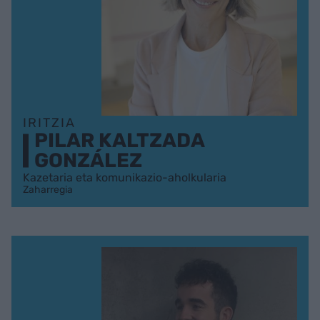
IRITZIA
PILAR KALTZADA
GONZÁLEZ
Kazetaria eta komunikazio-aholkularia
Zaharregia