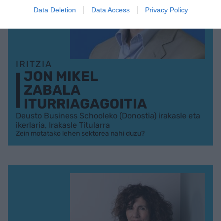
Data Deletion
Data Access
Privacy Policy
IRITZIA
JON MIKEL
ZABALA
ITURRIAGAGOITIA
Deusto Business Schooleko (Donostia) irakasle eta
ikerlaria, Irakasle Titularra
Zein motatako lehen sektorea nahi duzu?