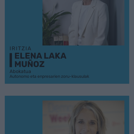
IRITZIA
ELENA LAKA
MUÑOZ
Abokatua
Autonomo eta enpresarien zoru-klausulak