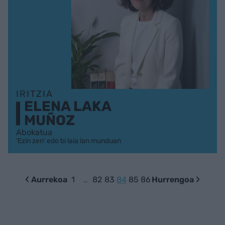
IRITZIA
ELENA LAKA
MUÑOZ
Abokatua
'Ezin zen' edo bi laia lan munduan
Aurrekoa
1
…
82
83
84
85
86
Hurrengoa