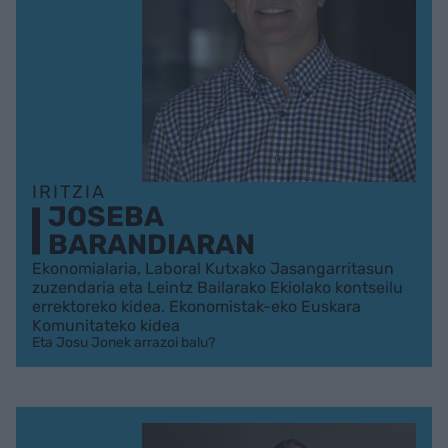
IRITZIA
JOSEBA
BARANDIARAN
Ekonomialaria, Laboral Kutxako Jasangarritasun
zuzendaria eta Leintz Bailarako Ekiolako kontseilu
errektoreko kidea. Ekonomistak-eko Euskara
Komunitateko kidea
Eta Josu Jonek arrazoi balu?