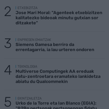
ETXEBIZITZA
Jose Mari Moral: "Agenteek etxebizitzen
kalitatezko bideoak minutu gutxian sor
ditzakete"
ENPRESEN EMAITZAK
Siemens Gamesa berriro da
errentagarria, ia lau urteren ondoren
TEKNOLOGIA
Multiverse Computingek AA ereduak
datu-zentroetara eramateko lankidetza
abiatu du Qualcommekin
EKINTZAILETZA
Urko de la Torre eta Ian Blanco (EGIA):
"B2Bn pertsonak pertsonengan fidatu