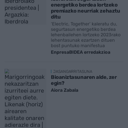
energetiko berdea lortzeko
premiazko neurriak zehaztu
ditu
‘Electric, Together’ kaleratu du,
segurtasun energetiko berdea
lehenbailehen lortzeko 2023rako
lehentasunak ezartzen dituen
bost puntuko manifestua
EnpresaBIDEA erredakzioa
JASANGARRITASUNA
Bioaniztasunaren alde, zer
egin?
Aiora Zabala