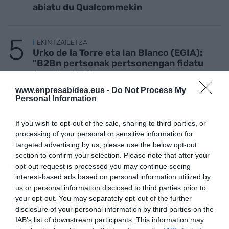
abiatu du Qualcommekin
EKINTZAILETZA
Urko de la Torre eta Ian Blanco (EGIA):
"B2Bn pertsonak pertsonengan fidatu
izan dira beti"
www.enpresabidea.eus -
Do Not Process My
Personal Information
If you wish to opt-out of the sale, sharing to third parties, or
processing of your personal or sensitive information for
targeted advertising by us, please use the below opt-out
section to confirm your selection. Please note that after your
opt-out request is processed you may continue seeing
interest-based ads based on personal information utilized by
us or personal information disclosed to third parties prior to
your opt-out. You may separately opt-out of the further
disclosure of your personal information by third parties on the
IAB’s list of downstream participants. This information may