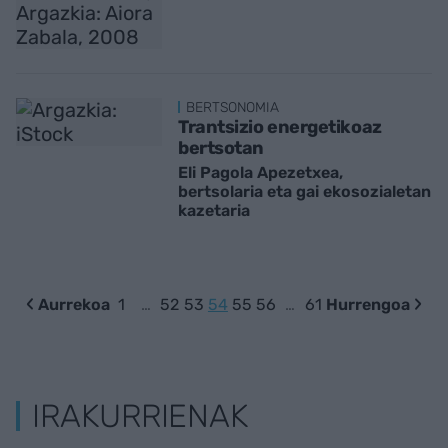
BERTSONOMIA
Trantsizio energetikoaz
bertsotan
Eli Pagola Apezetxea,
bertsolaria eta gai ekosozialetan
kazetaria
Aurrekoa
1
…
52
53
54
55
56
…
61
Hurrengoa
IRAKURRIENAK