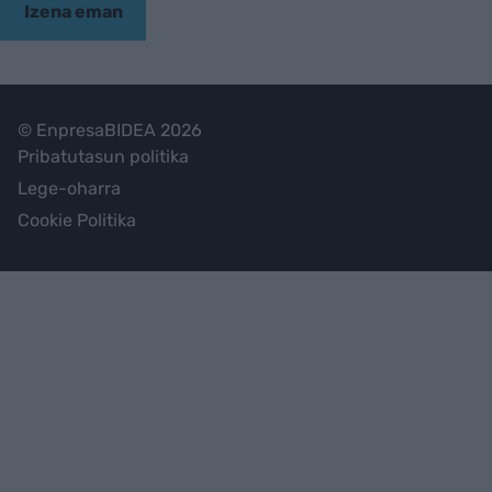
Izena eman
© EnpresaBIDEA 2026
Pribatutasun politika
Lege-oharra
Cookie Politika