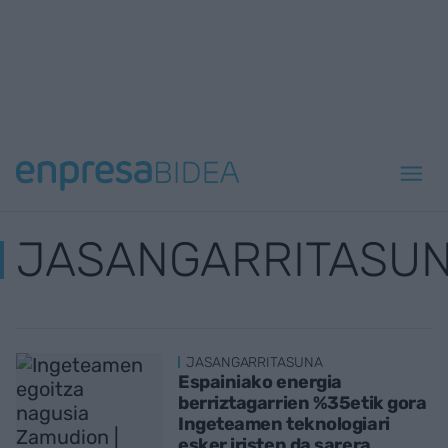
JASANGARRITASU
JASANGARRITASUNA
Espainiako energia
berriztagarrien %35etik gora
Ingeteamen teknologiari
esker iristen da sarera