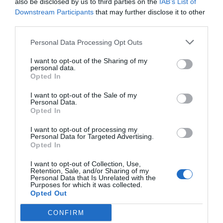
also be disclosed by us to third parties on the
IAB’s List of
Downstream Participants
that may further disclose it to other
third parties.
Personal Data Processing Opt Outs
I want to opt-out of the Sharing of my
personal data.
Opted In
I want to opt-out of the Sale of my
Personal Data.
Opted In
I want to opt-out of processing my
Personal Data for Targeted Advertising.
Opted In
I want to opt-out of Collection, Use,
Retention, Sale, and/or Sharing of my
Personal Data that Is Unrelated with the
Purposes for which it was collected.
Opted Out
CONFIRM