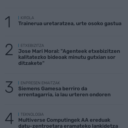
KIROLA
Trainerua uretaratzea, urte osoko gastua
ETXEBIZITZA
Jose Mari Moral: "Agenteek etxebizitzen
kalitatezko bideoak minutu gutxian sor
ditzakete"
ENPRESEN EMAITZAK
Siemens Gamesa berriro da
errentagarria, ia lau urteren ondoren
TEKNOLOGIA
Multiverse Computingek AA ereduak
datu-zentroetara eramateko lankidetza