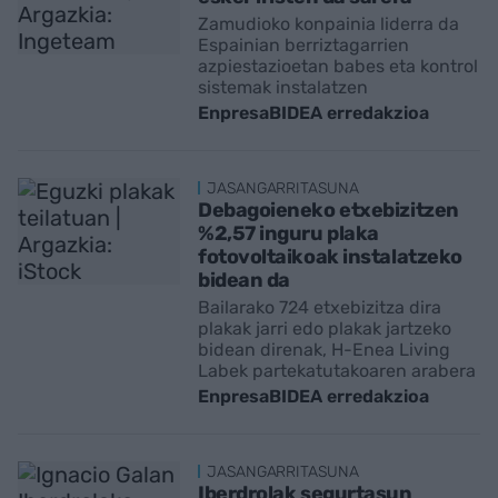
Zamudioko konpainia liderra da
Espainian berriztagarrien
azpiestazioetan babes eta kontrol
sistemak instalatzen
EnpresaBIDEA erredakzioa
JASANGARRITASUNA
Debagoieneko etxebizitzen
%2,57 inguru plaka
fotovoltaikoak instalatzeko
bidean da
Bailarako 724 etxebizitza dira
plakak jarri edo plakak jartzeko
bidean direnak, H-Enea Living
Labek partekatutakoaren arabera
EnpresaBIDEA erredakzioa
JASANGARRITASUNA
Iberdrolak segurtasun