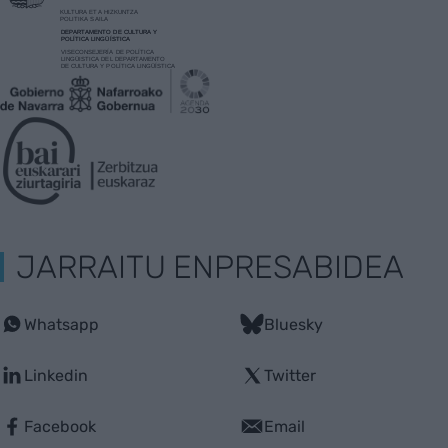
JARRAITU ENPRESABIDEA
Whatsapp
Bluesky
Linkedin
Twitter
Facebook
Email