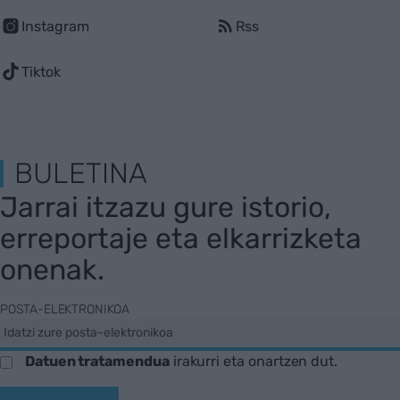
Instagram
Rss
Tiktok
BULETINA
Jarrai itzazu gure istorio,
erreportaje eta elkarrizketa
onenak.
POSTA-ELEKTRONIKOA
Datuen tratamendua
irakurri eta onartzen dut.