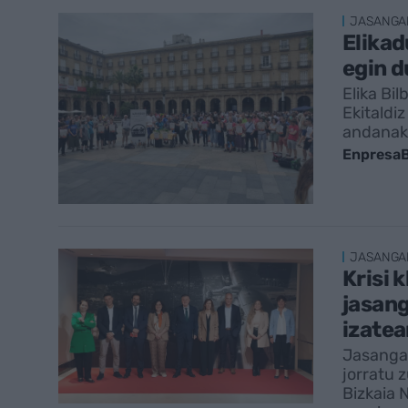
JASANGA
Elikad
egin d
Elika Bi
Ekitaldi
andanak 
EnpresaB
JASANGA
Krisi 
jasang
izatea
Jasangar
jorratu 
Bizkaia 