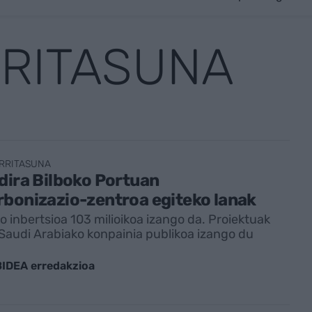
RITASUNA
RRITASUNA
dira Bilboko Portuan
bonizazio-zentroa egiteko lanak
o inbertsioa 103 milioikoa izango da. Proiektuak
audi Arabiako konpainia publikoa izango du
IDEA erredakzioa