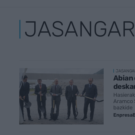
JASANGAR
JASANGA
Abian 
deskar
Hasierak
Aramco S
bazkide
EnpresaB