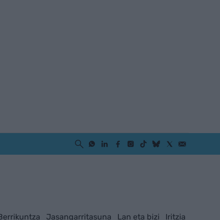
Berrikuntza
Jasangarritasuna
Lan eta bizi
Iritzia