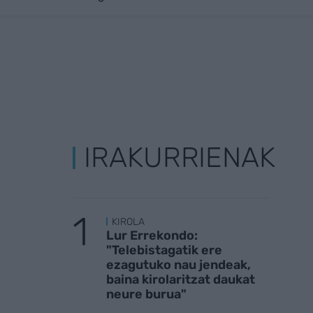
IRAKURRIENAK
KIROLA
Lur Errekondo:
"Telebistagatik ere
ezagutuko nau jendeak,
baina kirolaritzat daukat
neure burua"