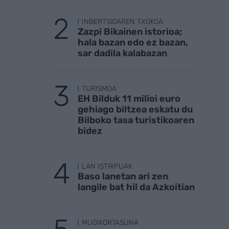
INBERTSIOAREN TXOKOA
Zazpi Bikainen istorioa;
hala bazan edo ez bazan,
sar dadila kalabazan
TURISMOA
EH Bilduk 11 milioi euro
gehiago biltzea eskatu du
Bilboko tasa turistikoaren
bidez
LAN ISTRIPUAK
Baso lanetan ari zen
langile bat hil da Azkoitian
MUGIKORTASUNA