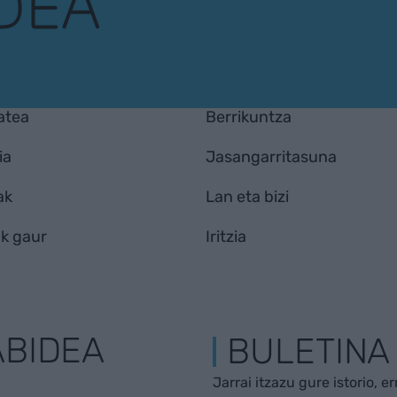
atea
Berrikuntza
ia
Jasangarritasuna
ak
Lan eta bizi
k gaur
Iritzia
ABIDEA
BULETINA
Jarrai itzazu gure istorio, e