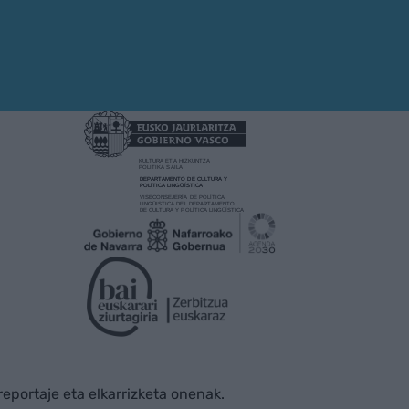
rreportaje eta elkarrizketa onenak.