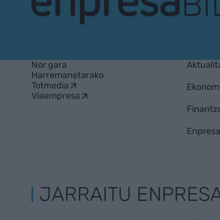
EnpresaBIDEA
Nor gara
Aktualit
Harremanetarako
Totmedia
Ekonom
Viaempresa
Finantz
Enpresa
JARRAITU ENPRES