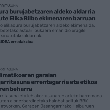
RRITASUNA
ura burujabetzaren aldeko aldarria
ute Elika Bilbo ekimenaren barruan
lbo elikadura burujabetzaren aldeko ekimena da.
z betetako asteari bukaera eman dio eragile
sinatutako aldarriak.
IDEA erredakzioa
RRITASUNA
klimatikoaren garaian
arritasuna errentagarria eta etikoa
ren beharra
ritasuna eta lehiakortasunaren arteko harremana
zuten alor ezberdinetako hainbat adituk BBK
Networken. Garapen Jasangarrirako Helburuen