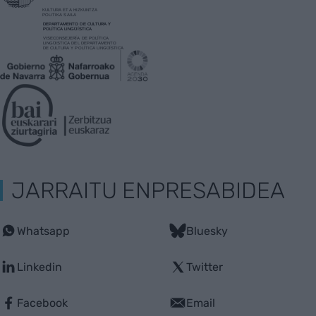
JARRAITU ENPRESABIDEA
Whatsapp
Bluesky
Linkedin
Twitter
Facebook
Email