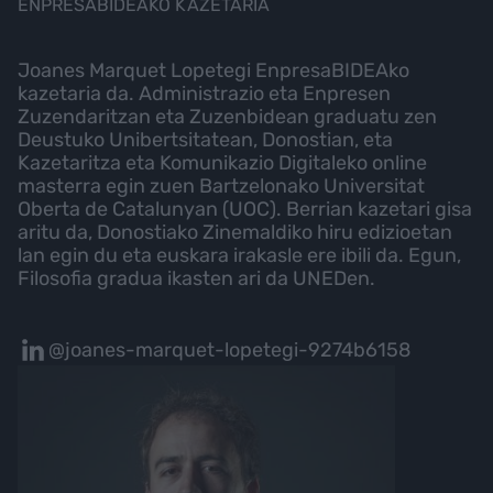
ENPRESABIDEAKO KAZETARIA
Joanes Marquet Lopetegi EnpresaBIDEAko
kazetaria da. Administrazio eta Enpresen
Zuzendaritzan eta Zuzenbidean graduatu zen
Deustuko Unibertsitatean, Donostian, eta
Kazetaritza eta Komunikazio Digitaleko online
masterra egin zuen Bartzelonako Universitat
Oberta de Catalunyan (UOC). Berrian kazetari gisa
aritu da, Donostiako Zinemaldiko hiru edizioetan
lan egin du eta euskara irakasle ere ibili da. Egun,
Filosofia gradua ikasten ari da UNEDen.
@joanes-marquet-lopetegi-9274b6158