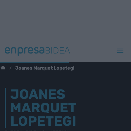
Joanes Marquet Lopetegi
JOANES
MARQUET
LOPETEGI