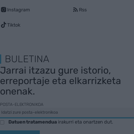
Instagram
Rss
Tiktok
BULETINA
Jarrai itzazu gure istorio,
erreportaje eta elkarrizketa
onenak.
POSTA-ELEKTRONIKOA
Datuen tratamendua
irakurri eta onartzen dut.