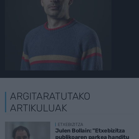
ARGITARATUTAKO
ARTIKULUAK
ETXEBIZITZA
Julen Bollain: "Etxebizitza
publikoaren parkea handitu