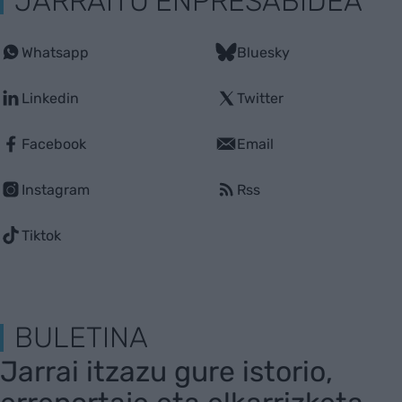
JARRAITU ENPRESABIDEA
Whatsapp
Bluesky
Linkedin
Twitter
Facebook
Email
Instagram
Rss
Tiktok
BULETINA
Jarrai itzazu gure istorio,