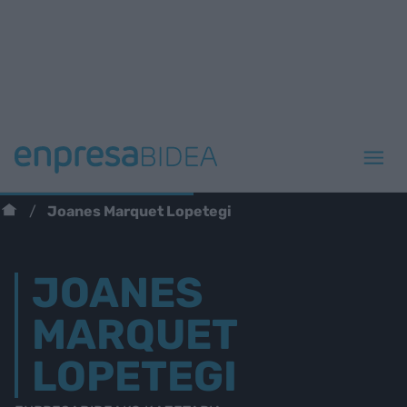
Joanes Marquet Lopetegi
JOANES
MARQUET
LOPETEGI