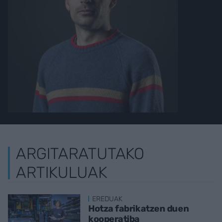
ARGITARATUTAKO
ARTIKULUAK
EREDUAK
Hotza fabrikatzen duen
kooperatiba