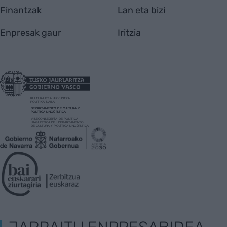
Finantzak
Lan eta bizi
Enpresak gaur
Iritzia