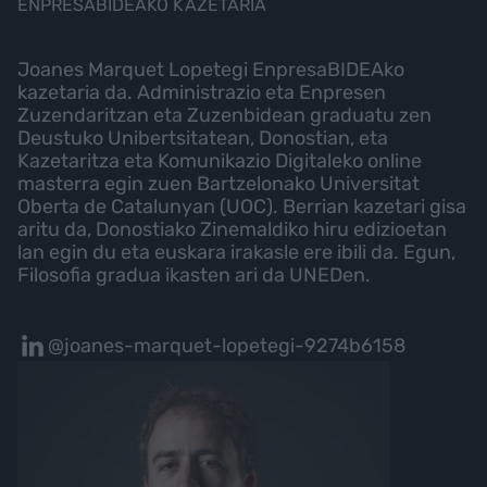
ENPRESABIDEAKO KAZETARIA
Joanes Marquet Lopetegi EnpresaBIDEAko
kazetaria da. Administrazio eta Enpresen
Zuzendaritzan eta Zuzenbidean graduatu zen
Deustuko Unibertsitatean, Donostian, eta
Kazetaritza eta Komunikazio Digitaleko online
masterra egin zuen Bartzelonako Universitat
Oberta de Catalunyan (UOC). Berrian kazetari gisa
aritu da, Donostiako Zinemaldiko hiru edizioetan
lan egin du eta euskara irakasle ere ibili da. Egun,
Filosofia gradua ikasten ari da UNEDen.
@joanes-marquet-lopetegi-9274b6158