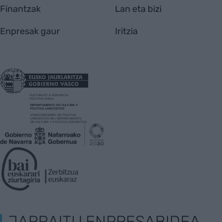
Finantzak
Lan eta bizi
Enpresak gaur
Iritzia
JARRAITU ENPRESABIDEA