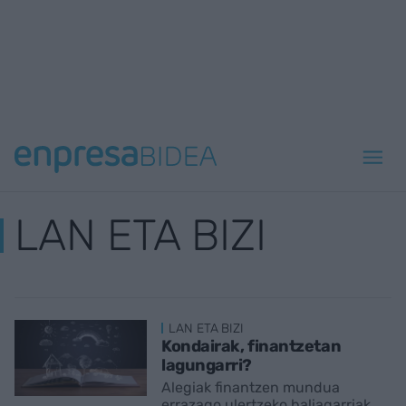
LAN ETA BIZI
LAN ETA BIZI
Kondairak, finantzetan
lagungarri?
Alegiak finantzen mundua
errazago ulertzeko baliagarriak