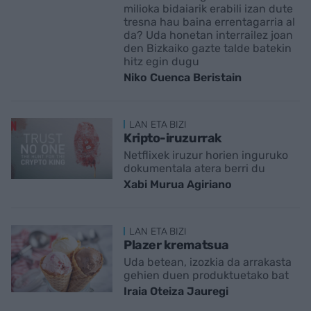
milioka bidaiarik erabili izan dute
tresna hau baina errentagarria al
da? Uda honetan interrailez joan
den Bizkaiko gazte talde batekin
hitz egin dugu
Niko Cuenca Beristain
LAN ETA BIZI
Kripto-iruzurrak
Netflixek iruzur horien inguruko
dokumentala atera berri du
Xabi Murua Agiriano
LAN ETA BIZI
Plazer krematsua
Uda betean, izozkia da arrakasta
gehien duen produktuetako bat
Iraia Oteiza Jauregi