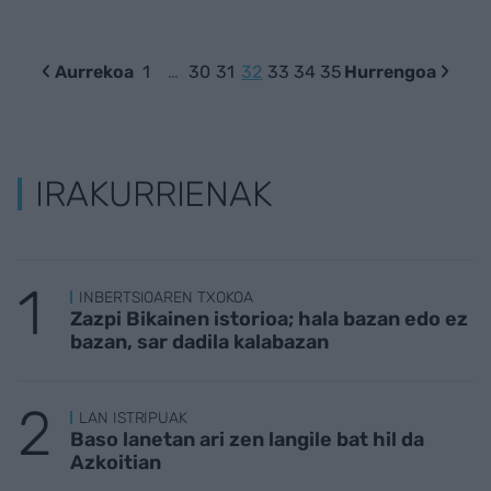
Aurrekoa
1
…
30
31
32
33
34
35
Hurrengoa
IRAKURRIENAK
INBERTSIOAREN TXOKOA
Zazpi Bikainen istorioa; hala bazan edo ez
bazan, sar dadila kalabazan
LAN ISTRIPUAK
Baso lanetan ari zen langile bat hil da
Azkoitian