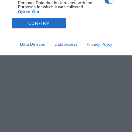
Personal Data that Is Unrelated with the
Purposes for which it was collected.
Opted Out
CONFIRM
Data Deletion
Data Access
Privacy Policy