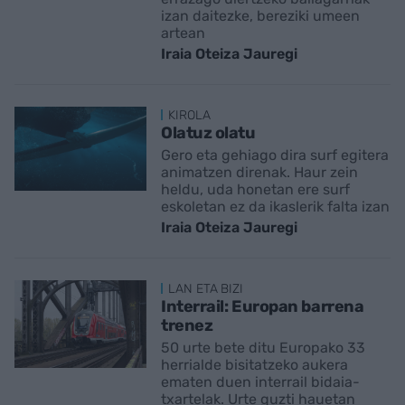
izan daitezke, bereziki umeen
artean
Iraia Oteiza Jauregi
KIROLA
Olatuz olatu
Gero eta gehiago dira surf egitera
animatzen direnak. Haur zein
heldu, uda honetan ere surf
eskoletan ez da ikaslerik falta izan
Iraia Oteiza Jauregi
LAN ETA BIZI
Interrail: Europan barrena
trenez
50 urte bete ditu Europako 33
herrialde bisitatzeko aukera
ematen duen interrail bidaia-
txartelak. Urte guzti hauetan