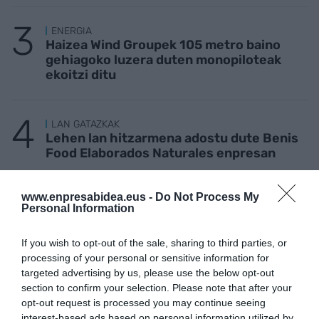
ENERGIA
Haizea Wind Groupek 105 metro baino
gehiagoko luzera duten monopiloteak
ekoitzi ditu
LAN GATAZKAK
Lehen lan hitzarmena adostu dute Benis
Food Elaborados Naturales enpresan
www.enpresabidea.eus -
Do Not Process My
BIKAINAK
Personal Information
Ekin: pertsonak eta makinak euskaraz
aritzeko
If you wish to opt-out of the sale, sharing to third parties, or
processing of your personal or sensitive information for
targeted advertising by us, please use the below opt-out
section to confirm your selection. Please note that after your
opt-out request is processed you may continue seeing
interest-based ads based on personal information utilized by