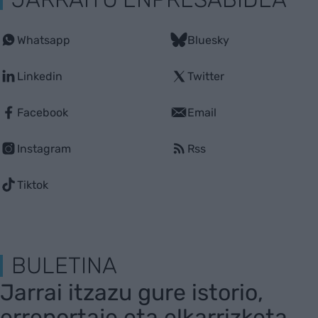
Whatsapp
Bluesky
Linkedin
Twitter
Facebook
Email
Instagram
Rss
Tiktok
BULETINA
Jarrai itzazu gure istorio,
erreportaje eta elkarrizketa