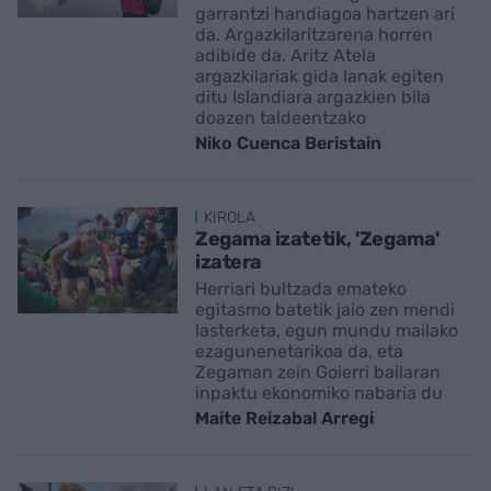
garrantzi handiagoa hartzen ari
da. Argazkilaritzarena horren
adibide da. Aritz Atela
argazkilariak gida lanak egiten
ditu Islandiara argazkien bila
doazen taldeentzako
Niko Cuenca Beristain
KIROLA
Zegama izatetik, 'Zegama'
izatera
Herriari bultzada emateko
egitasmo batetik jaio zen mendi
lasterketa, egun mundu mailako
ezagunenetarikoa da, eta
Zegaman zein Goierri bailaran
inpaktu ekonomiko nabaria du
Maite Reizabal Arregi