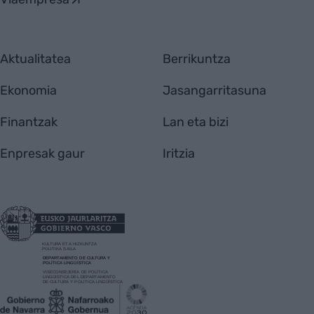
Aktualitatea
Berrikuntza
Ekonomia
Jasangarritasuna
Finantzak
Lan eta bizi
Enpresak gaur
Iritzia