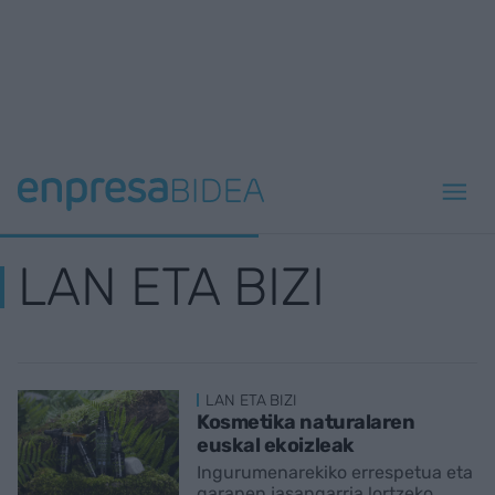
LAN ETA BIZI
LAN ETA BIZI
Kosmetika naturalaren
euskal ekoizleak
Ingurumenarekiko errespetua eta
garapen jasangarria lortzeko