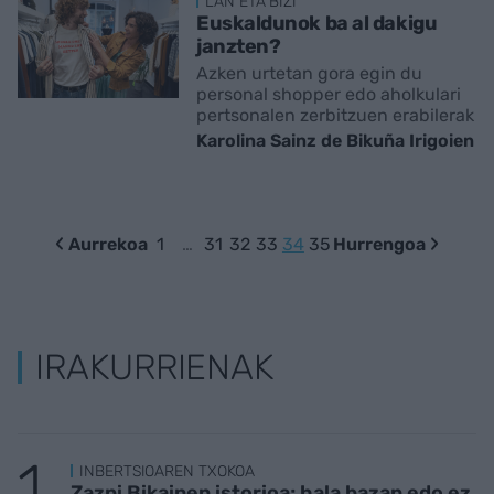
LAN ETA BIZI
Euskaldunok ba al dakigu
janzten?
Azken urtetan gora egin du
personal shopper edo aholkulari
pertsonalen zerbitzuen erabilerak
Karolina Sainz de Bikuña Irigoien
Aurrekoa
1
…
31
32
33
34
35
Hurrengoa
IRAKURRIENAK
INBERTSIOAREN TXOKOA
Zazpi Bikainen istorioa; hala bazan edo ez