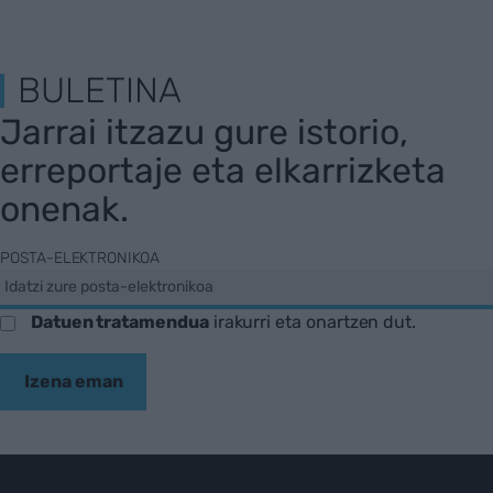
BULETINA
Jarrai itzazu gure istorio,
erreportaje eta elkarrizketa
onenak.
POSTA-ELEKTRONIKOA
Datuen tratamendua
irakurri eta onartzen dut.
Izena eman