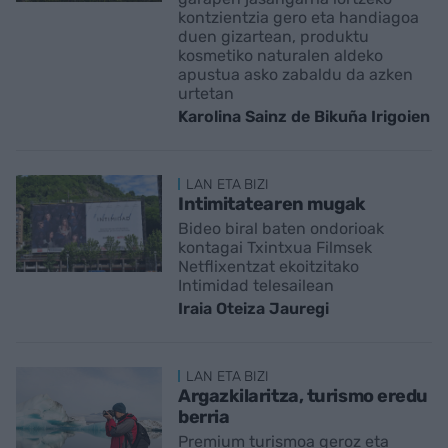
kontzientzia gero eta handiagoa
duen gizartean, produktu
kosmetiko naturalen aldeko
apustua asko zabaldu da azken
urtetan
Karolina Sainz de Bikuña Irigoien
LAN ETA BIZI
Intimitatearen mugak
Bideo biral baten ondorioak
kontagai Txintxua Filmsek
Netflixentzat ekoitzitako
Intimidad telesailean
Iraia Oteiza Jauregi
LAN ETA BIZI
Argazkilaritza, turismo eredu
berria
Premium turismoa geroz eta