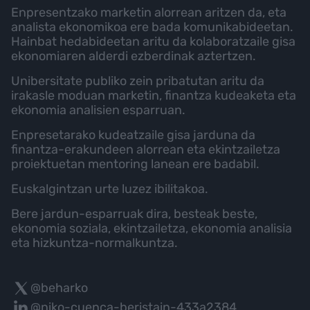
Enpresentzako marketin alorrean aritzen da, eta
analista ekonomikoa ere bada komunikabideetan.
Hainbat hedabideetan aritu da kolaboratzaile gisa
ekonomiaren alderdi ezberdinak aztertzen.
Unibersitate publiko zein pribatutan aritu da
irakasle moduan marketin, finantza kudeaketa eta
ekonomia analisien esparruan.
Enpresetarako kudeatzaile gisa jarduna da
finantza-erakundeen alorrean eta ekintzailetza
proiektuetan mentoring lanean ere badabil.
Euskalgintzan urte luzez ibilitakoa.
Bere jardun-esparruak dira, besteak beste,
ekonomia soziala, ekintzailetza, ekonomia analisia
eta hizkuntza-normalkuntza.
@beharko
@niko-cuenca-beristain-433a2384