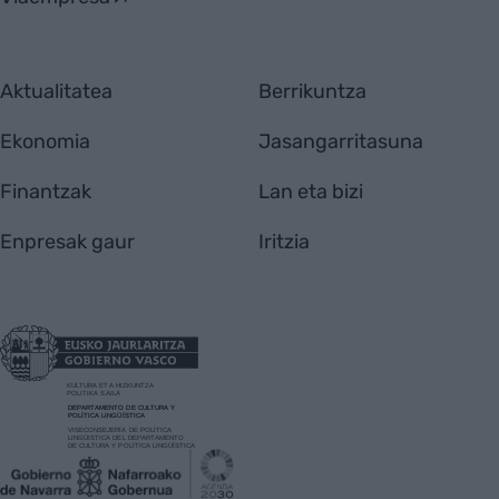
Aktualitatea
Berrikuntza
Ekonomia
Jasangarritasuna
Finantzak
Lan eta bizi
Enpresak gaur
Iritzia