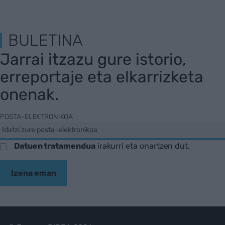
BULETINA
Jarrai itzazu gure istorio,
erreportaje eta elkarrizketa
onenak.
POSTA-ELEKTRONIKOA
Datuen tratamendua
irakurri eta onartzen dut.
Izena eman