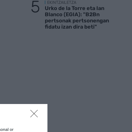
EKINTZAILETZA
Urko de la Torre eta Ian
Blanco (EGIA): "B2Bn
pertsonak pertsonengan
fidatu izan dira beti"
sonal or