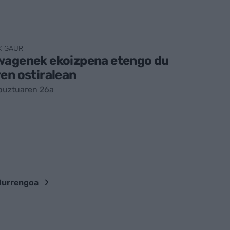
K GAUR
wagenek ekoizpena etengo du
en ostiralean
buztuaren 26a
Hurrengoa