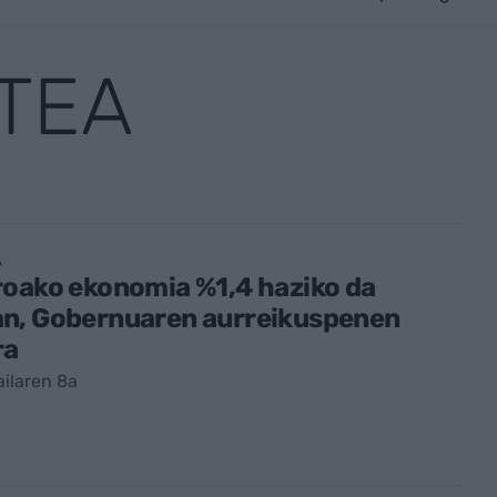
TEA
A
roako ekonomia %1,4 haziko da
n, Gobernuaren aurreikuspenen
ra
ailaren 8a