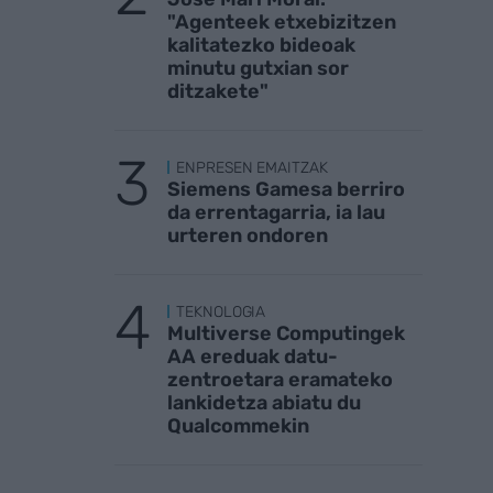
"Agenteek etxebizitzen
kalitatezko bideoak
minutu gutxian sor
ditzakete"
ENPRESEN EMAITZAK
Siemens Gamesa berriro
da errentagarria, ia lau
urteren ondoren
TEKNOLOGIA
Multiverse Computingek
AA ereduak datu-
zentroetara eramateko
lankidetza abiatu du
Qualcommekin