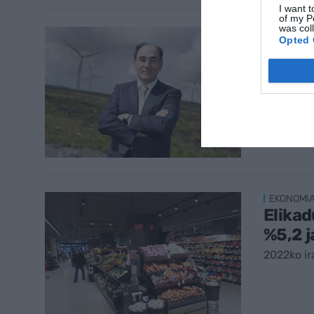
I want t
of my P
was col
ENPRESA
Opted 
Iberdr
eoliko
2022ko ir
EKONOMI
Elikad
%5,2 j
2022ko ir