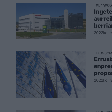
ENPRESA
Inget
aurrei
berria
2022ko ir
EKONOMI
Errusi
enpres
propo
2022ko ir