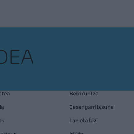
atea
Berrikuntza
ia
Jasangarritasuna
ak
Lan eta bizi