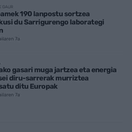
K GAUR
eamek 190 lanpostu sortzea
kusi du Sarrigurengo laborategi
n
ailaren 7a
A
ako gasari muga jartzea eta energia
ei diru-sarrerak murriztea
satu ditu Europak
ailaren 7a