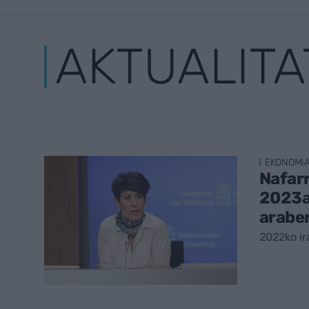
AKTUALITA
EKONOMI
Nafar
2023a
arabe
2022ko ir