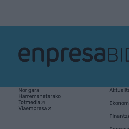
EnpresaBIDEA
Nor gara
Aktualit
Harremanetarako
Totmedia
Ekonom
Viaempresa
Finantz