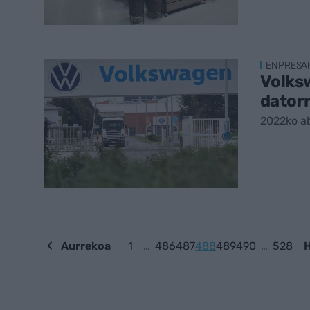
ENPRESA
Volks
datorr
2022ko a
Aurrekoa
1
…
486
487
488
489
490
…
528