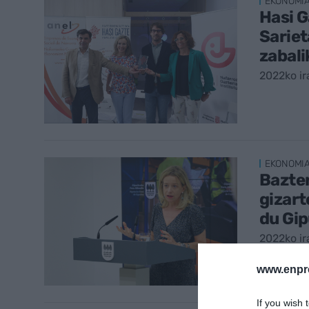
EKONOMI
Hasi 
Sariet
zabali
2022ko ir
EKONOMI
Bazte
gizart
du Gi
2022ko ir
www.enpr
If you wish 