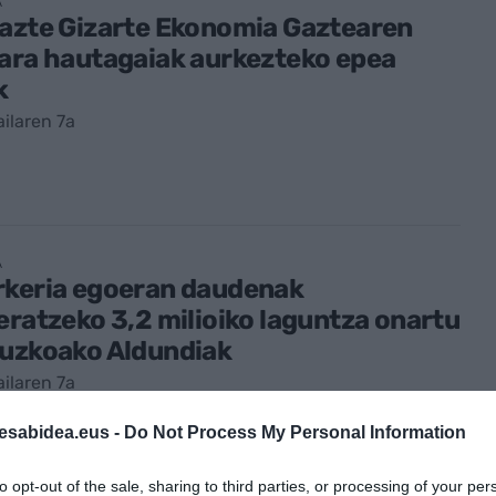
A
Gazte Gizarte Ekonomia Gaztearen
ara hautagaiak aurkezteko epea
k
ailaren 7a
A
rkeria egoeran daudenak
eratzeko 3,2 milioiko laguntza onartu
puzkoako Aldundiak
ailaren 7a
esabidea.eus -
Do Not Process My Personal Information
to opt-out of the sale, sharing to third parties, or processing of your per