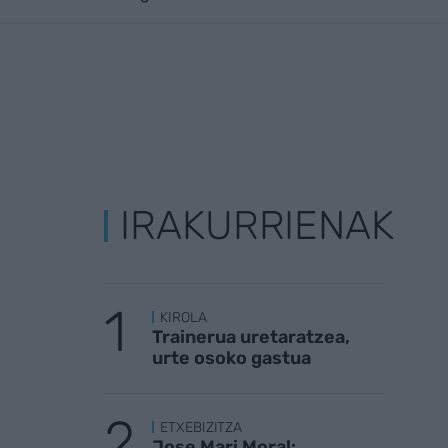
IRAKURRIENAK
KIROLA
Trainerua uretaratzea,
urte osoko gastua
ETXEBIZITZA
Jose Mari Moral: