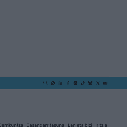
Berrikuntza
Jasangarritasuna
Lan eta bizi
Iritzia