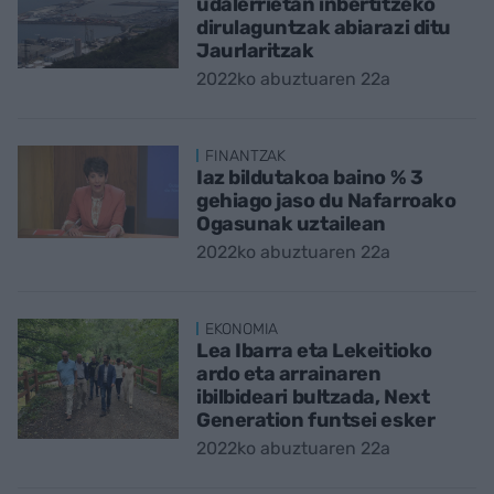
udalerrietan inbertitzeko
dirulaguntzak abiarazi ditu
Jaurlaritzak
2022ko abuztuaren 22a
FINANTZAK
Iaz bildutakoa baino % 3
gehiago jaso du Nafarroako
Ogasunak uztailean
2022ko abuztuaren 22a
EKONOMIA
Lea Ibarra eta Lekeitioko
ardo eta arrainaren
ibilbideari bultzada, Next
Generation funtsei esker
2022ko abuztuaren 22a