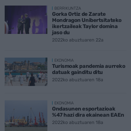
BERRIKUNTZA
Gorka Ortiz de Zarate
Mondragon Unibertsitateko
ikertzaileak Taylor domina
jaso du
2022ko abuztuaren 22a
EKONOMIA
Turismoak pandemia aurreko
datuak gainditu ditu
2022ko abuztuaren 18a
EKONOMIA
Ondasunen esportazioak
%47 hazi dira ekainean EAEn
2022ko abuztuaren 18a