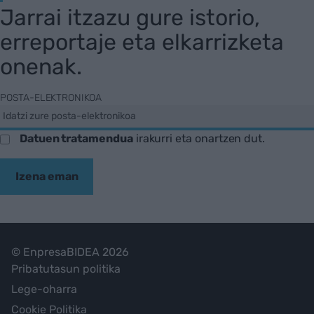
Jarrai itzazu gure istorio,
erreportaje eta elkarrizketa
onenak.
POSTA-ELEKTRONIKOA
Datuen tratamendua
irakurri eta onartzen dut.
Izena eman
© EnpresaBIDEA 2026
Pribatutasun politika
Lege-oharra
Cookie Politika