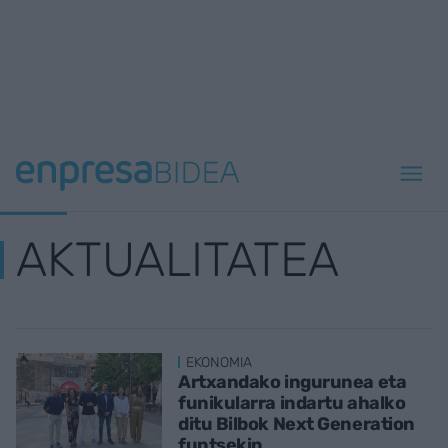
AKTUALITATEA
EKONOMIA
Artxandako ingurunea eta
funikularra indartu ahalko
ditu Bilbok Next Generation
funtsekin