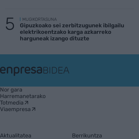
MUGIKORTASUNA
Gipuzkoako sei zerbitzugunek ibilgailu
elektrikoentzako karga azkarreko
harguneak izango dituzte
EnpresaBIDEA
Nor gara
Harremanetarako
Totmedia
Viaempresa
Aktualitatea
Berrikuntza