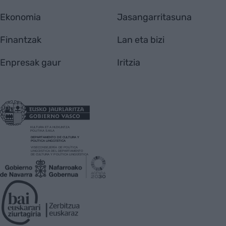
Ekonomia
Jasangarritasuna
Finantzak
Lan eta bizi
Enpresak gaur
Iritzia