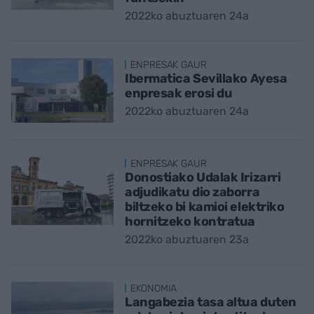
2022ko abuztuaren 24a
ENPRESAK GAUR
Ibermatica Sevillako Ayesa
enpresak erosi du
2022ko abuztuaren 24a
ENPRESAK GAUR
Donostiako Udalak Irizarri
adjudikatu dio zaborra
biltzeko bi kamioi elektriko
hornitzeko kontratua
2022ko abuztuaren 23a
EKONOMIA
Langabezia tasa altua duten