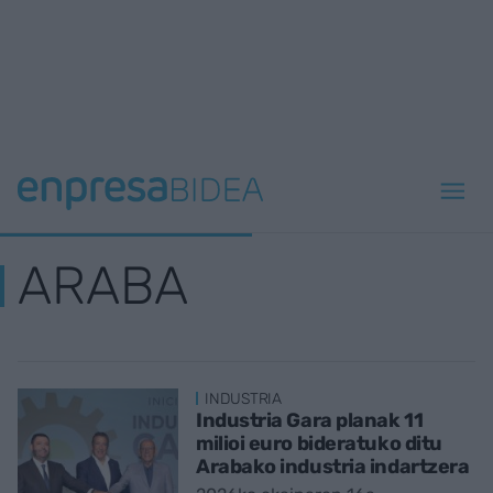
ARABA
INDUSTRIA
Industria Gara planak 11
milioi euro bideratuko ditu
Arabako industria indartzera