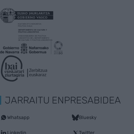
JARRAITU ENPRESABIDEA
Whatsapp
Bluesky
Linkedin
Twitter