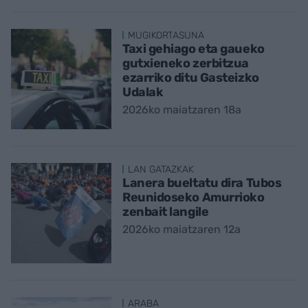
MUGIKORTASUNA
Taxi gehiago eta gaueko
gutxieneko zerbitzua
ezarriko ditu Gasteizko
Udalak
2026ko maiatzaren 18a
LAN GATAZKAK
Lanera bueltatu dira Tubos
Reunidoseko Amurrioko
zenbait langile
2026ko maiatzaren 12a
ARABA