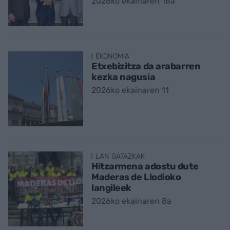
2026ko ekainaren 16a
EKONOMIA
Etxebizitza da arabarren
kezka nagusia
2026ko ekainaren 11
LAN GATAZKAK
Hitzarmena adostu dute
Maderas de Llodioko
langileek
2026ko ekainaren 8a