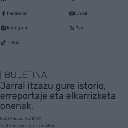
Facebook
Email
Instagram
Rss
Tiktok
BULETINA
Jarrai itzazu gure istorio,
erreportaje eta elkarrizketa
onenak.
POSTA-ELEKTRONIKOA