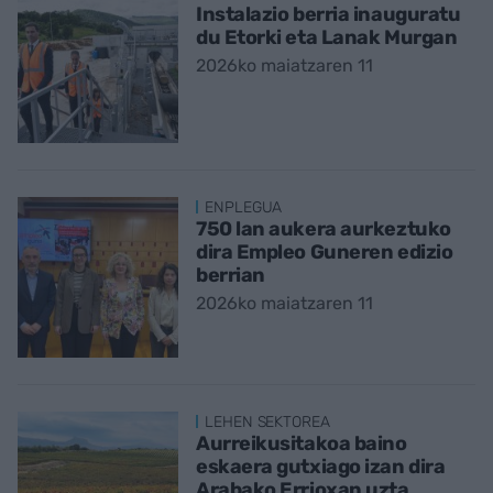
Instalazio berria inauguratu
du Etorki eta Lanak Murgan
2026ko maiatzaren 11
ENPLEGUA
750 lan aukera aurkeztuko
dira Empleo Guneren edizio
berrian
2026ko maiatzaren 11
LEHEN SEKTOREA
Aurreikusitakoa baino
eskaera gutxiago izan dira
Arabako Errioxan uzta