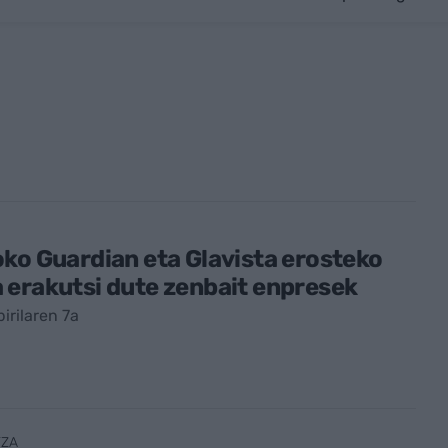
ko Guardian eta Glavista erosteko
erakutsi dute zenbait enpresek
irilaren 7a
TZA