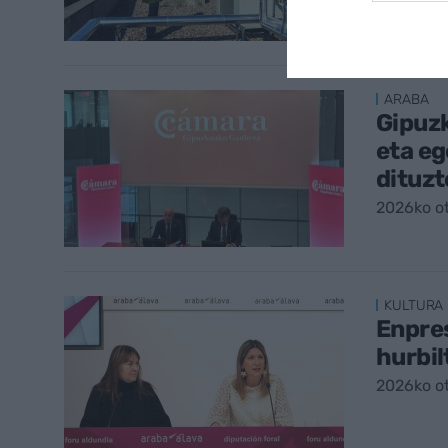
2026ko m
ARABA
Gipuz
eta e
dituz
2026ko ot
KULTURA
Enpre
hurbil
2026ko ot