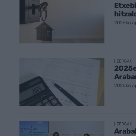
Etxebi
hitzal
2026ko ap
ZERGAK
2025e
Araba
2026ko ap
ZERGAK
Araba