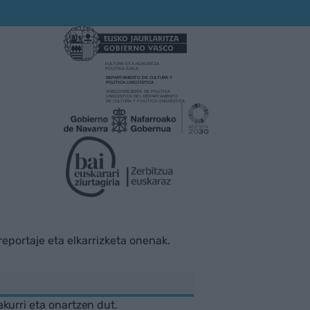
rreportaje eta elkarrizketa onenak.
akurri eta onartzen dut.