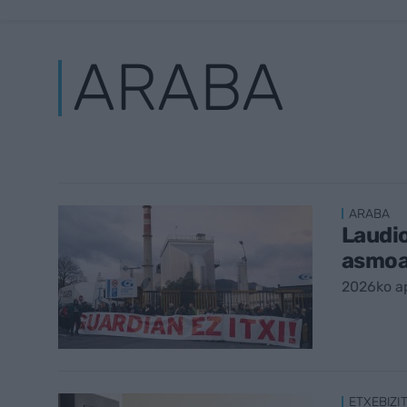
ARABA
ARABA
Laudio
asmoa 
2026ko ap
ETXEBIZI