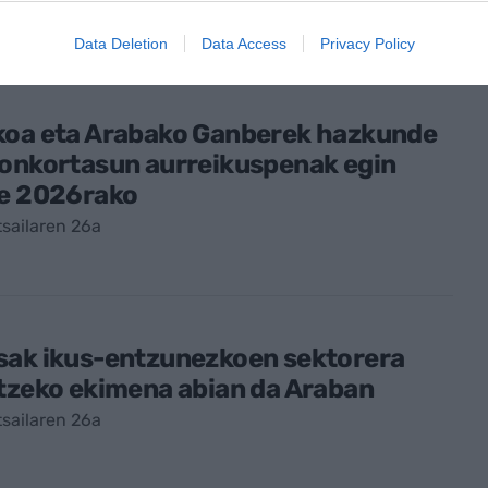
artxoaren 11
Data Deletion
Data Access
Privacy Policy
koa eta Arabako Ganberek hazkunde
gonkortasun aurreikuspenak egin
te 2026rako
sailaren 26a
sak ikus-entzunezkoen sektorera
tzeko ekimena abian da Araban
sailaren 26a