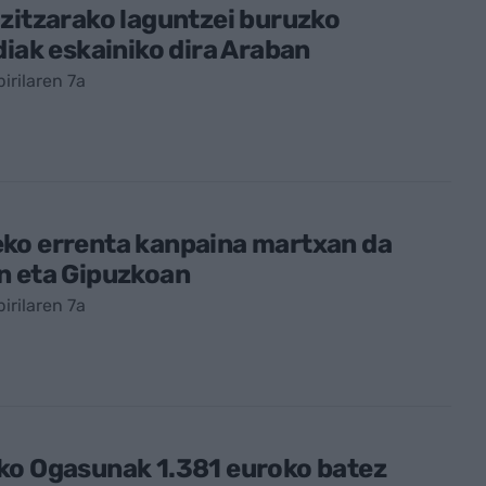
zitzarako laguntzei buruzko
diak eskainiko dira Araban
irilaren 7a
ko errenta kanpaina martxan da
n eta Gipuzkoan
irilaren 7a
ko Ogasunak 1.381 euroko batez