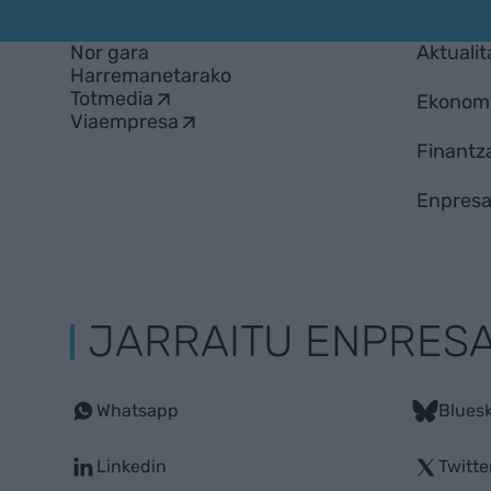
Nor gara
Aktualit
Harremanetarako
Totmedia
Ekonom
Viaempresa
Finantz
Enpresa
JARRAITU ENPRES
Whatsapp
Blues
Linkedin
Twitte