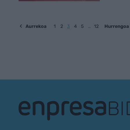
Aurrekoa
1
2
3
4
5
…
12
Hurrengoa
EnpresaBIDEA