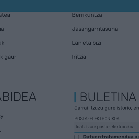
atea
Berrikuntza
ia
Jasangarritasuna
ak
Lan eta bizi
k gaur
Iritzia
ABIDEA
BULETINA
Jarrai itzazu gure istorio, e
ky
POSTA-ELEKTRONIKOA
r
Datuen tratamendua
ir