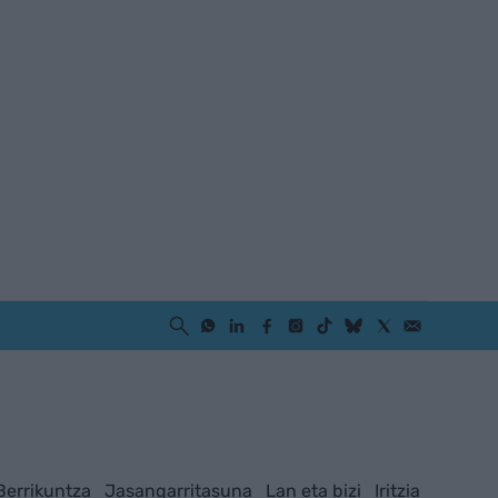
Berrikuntza
Jasangarritasuna
Lan eta bizi
Iritzia