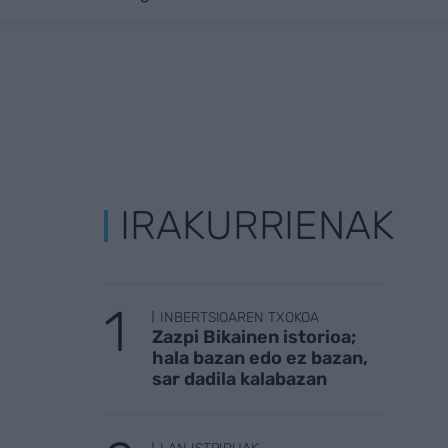
IRAKURRIENAK
INBERTSIOAREN TXOKOA
Zazpi Bikainen istorioa;
hala bazan edo ez bazan,
sar dadila kalabazan