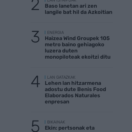
LAN ISTRIPUAK
Baso lanetan ari zen
langile bat hil da Azkoitian
ENERGIA
Haizea Wind Groupek 105
metro baino gehiagoko
luzera duten
monopiloteak ekoitzi ditu
LAN GATAZKAK
Lehen lan hitzarmena
adostu dute Benis Food
Elaborados Naturales
enpresan
BIKAINAK
Ekin: pertsonak eta