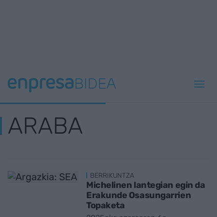
ARABA
BERRIKUNTZA
Michelinen lantegian egin da
Erakunde Osasungarrien
Topaketa