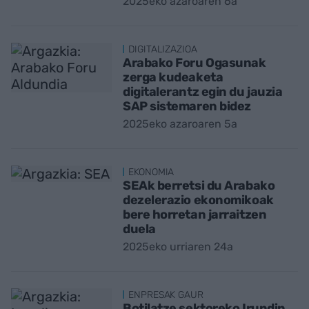
2025eko azaroaren 6a
DIGITALIZAZIOA
Arabako Foru Ogasunak
zerga kudeaketa
digitalerantz egin du jauzia
SAP sistemaren bidez
2025eko azaroaren 5a
EKONOMIA
SEAk berretsi du Arabako
dezelerazio ekonomikoak
bere horretan jarraitzen
duela
2025eko urriaren 24a
ENPRESAK GAUR
Botilatze sektoreko Irundin