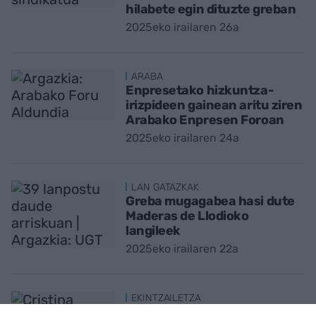
hilabete egin dituzte greban
2025eko irailaren 26a
ARABA
Enpresetako hizkuntza-
irizpideen gainean aritu ziren
Arabako Enpresen Foroan
2025eko irailaren 24a
LAN GATAZKAK
Greba mugagabea hasi dute
Maderas de Llodioko
langileek
2025eko irailaren 22a
EKINTZAILETZA
Autoenplegua sustatzeko