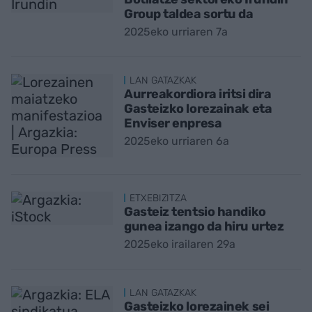
Group taldea sortu da
2025eko urriaren 7a
LAN GATAZKAK
Aurreakordiora iritsi dira
Gasteizko lorezainak eta
Enviser enpresa
2025eko urriaren 6a
ETXEBIZITZA
Gasteiz tentsio handiko
gunea izango da hiru urtez
2025eko irailaren 29a
LAN GATAZKAK
Gasteizko lorezainek sei