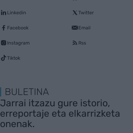
Linkedin
Twitter
Facebook
Email
Instagram
Rss
Tiktok
BULETINA
Jarrai itzazu gure istorio,
erreportaje eta elkarrizketa
onenak.