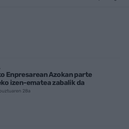
A
o Enpresarean Azokan parte
ko izen-ematea zabalik da
buztuaren 28a