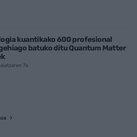
ogia kuantikako 600 profesional
 gehiago batuko ditu Quantum Matter
ek
aiatzaren 7a
goa