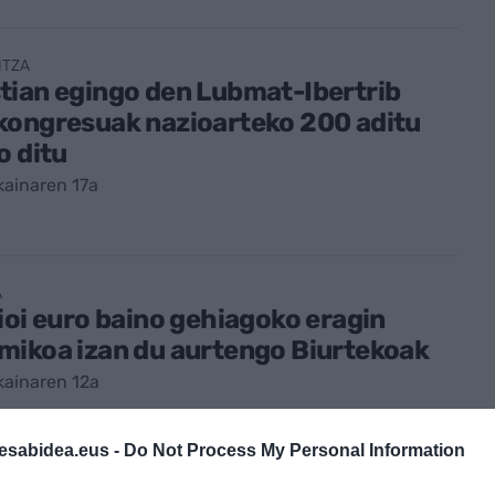
NTZA
tian egingo den Lubmat-Ibertrib
kongresuak nazioarteko 200 aditu
o ditu
kainaren 17a
A
ioi euro baino gehiagoko eragin
mikoa izan du aurtengo Biurtekoak
kainaren 12a
esabidea.eus -
Do Not Process My Personal Information