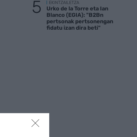
EKINTZAILETZA
Urko de la Torre eta Ian
Blanco (EGIA): "B2Bn
pertsonak pertsonengan
fidatu izan dira beti"