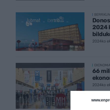
BERRIKU
Donos
2024 
bilduk
2024ko e
EKONOMI
66 mil
ekono
2024ko e
www.enpr