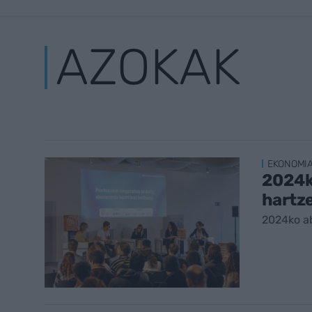
AZOKAK
EKONOMI
2024k
hartze
2024ko a