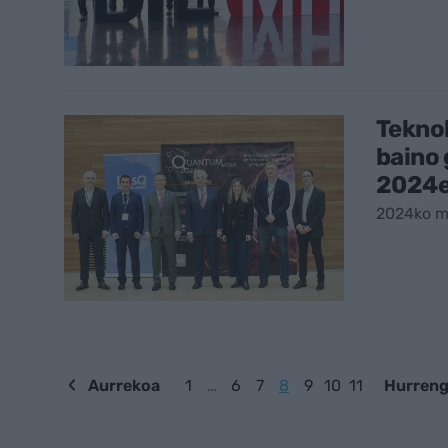
Teknol
baino
2024
2024ko m
Aurrekoa
1
…
6
7
8
9
10
11
Hurren