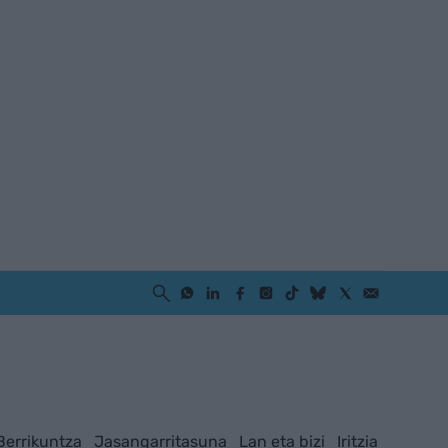
Berrikuntza
Jasangarritasuna
Lan eta bizi
Iritzia