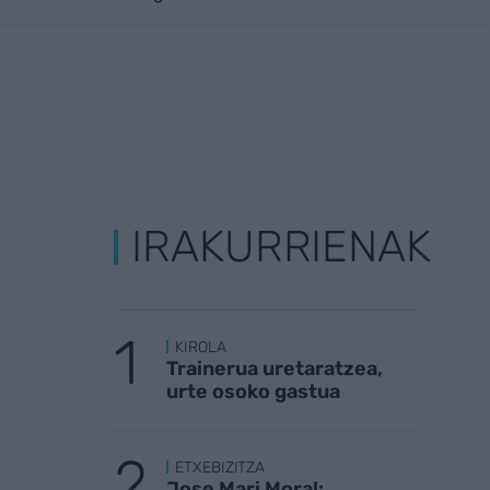
IRAKURRIENAK
KIROLA
Trainerua uretaratzea,
urte osoko gastua
ETXEBIZITZA
Jose Mari Moral: