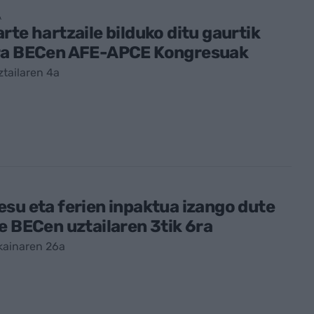
A
rte hartzaile bilduko ditu gaurtik
ra BECen AFE-APCE Kongresuak
tailaren 4a
su eta ferien inpaktua izango dute
e BECen uztailaren 3tik 6ra
kainaren 26a