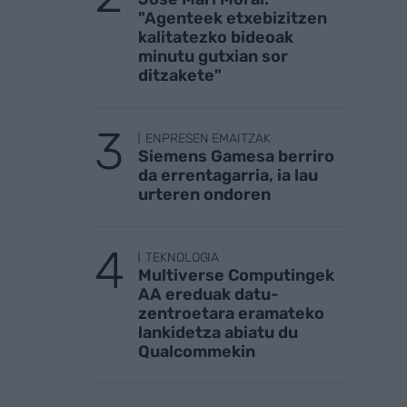
"Agenteek etxebizitzen
kalitatezko bideoak
minutu gutxian sor
ditzakete"
ENPRESEN EMAITZAK
Siemens Gamesa berriro
da errentagarria, ia lau
urteren ondoren
TEKNOLOGIA
Multiverse Computingek
AA ereduak datu-
zentroetara eramateko
lankidetza abiatu du
Qualcommekin