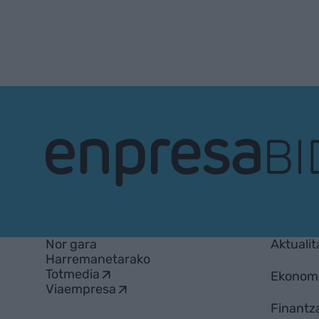
EnpresaBIDEA
Nor gara
Aktualit
Harremanetarako
Totmedia
Ekonom
Viaempresa
Finantz