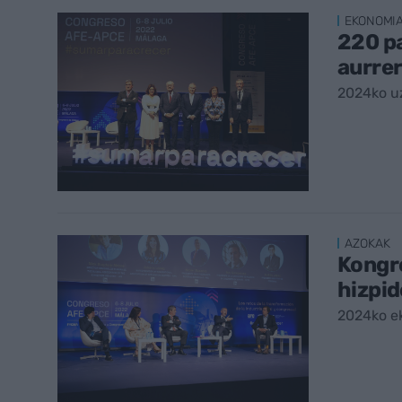
EKONOMI
220 pa
aurre
2024ko uz
AZOKAK
Kongre
hizpid
2024ko e