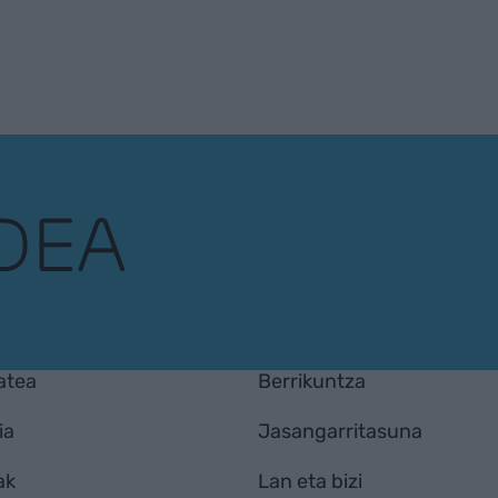
atea
Berrikuntza
ia
Jasangarritasuna
ak
Lan eta bizi