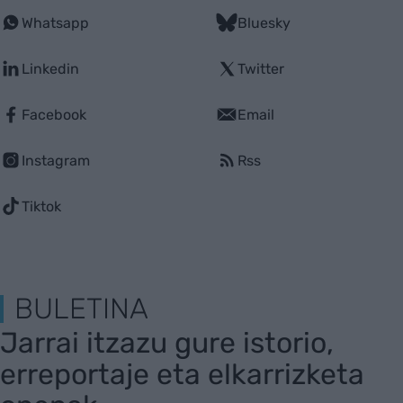
Whatsapp
Bluesky
Linkedin
Twitter
Facebook
Email
Instagram
Rss
Tiktok
BULETINA
Jarrai itzazu gure istorio,
erreportaje eta elkarrizketa