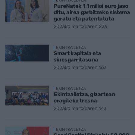
EKINTZAILETZA
PureNatek 1,1 milioi euro jaso
ditu, airea garbitzeko sistema
garatu eta patentatuta
2023ko martxoaren 22a
EKINTZAILETZA
Smart kapitala eta
sinesgarritasuna
2023ko martxoaren 16a
EKINTZAILETZA
Ekintzailetza, gizartean
eragiteko tresna
2023ko martxoaren 14a
EKINTZAILETZA