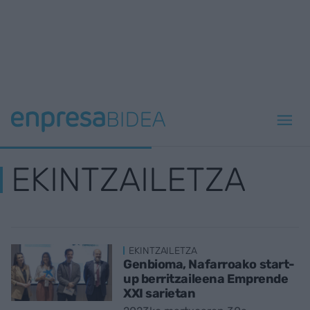
EKINTZAILETZA
EKINTZAILETZA
Genbioma, Nafarroako start-
up berritzaileena Emprende
XXI sarietan