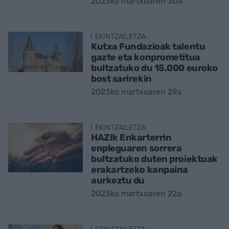
2023ko martxoaren 30a
EKINTZAILETZA
Kutxa Fundazioak talentu
gazte eta konprometitua
bultzatuko du 15.000 euroko
bost sarirekin
2023ko martxoaren 29a
EKINTZAILETZA
HAZIk Enkarterrin
enpleguaren sorrera
bultzatuko duten proiektuak
erakartzeko kanpaina
aurkeztu du
2023ko martxoaren 22a