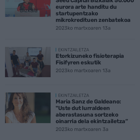
Seed Capital Bizkaiak 50.000
eurora arte handitu du
startupentzako
mikrokredituen zenbatekoa
2023ko martxoaren 13a
EKINTZAILETZA
Etorkizuneko fisioterapia
Fisifyren eskutik
2023ko martxoaren 13a
EKINTZAILETZA
Maria Sanz de Galdeano:
"Uste dut lurraldeen
aberastasuna sortzeko
oinarria dela ekintzailetza”
2023ko martxoaren 3a