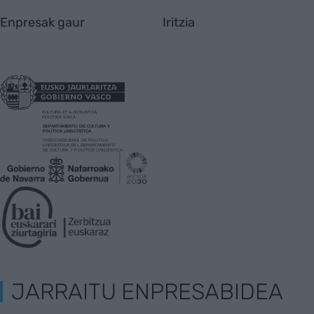
Enpresak gaur
Iritzia
JARRAITU ENPRESABIDEA