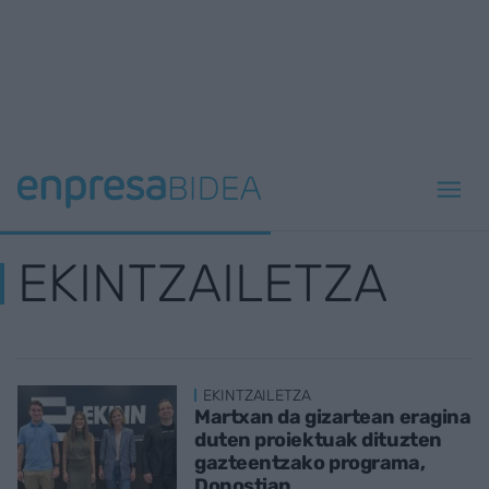
EKINTZAILETZA
EKINTZAILETZA
Martxan da gizartean eragina
duten proiektuak dituzten
gazteentzako programa,
Donostian