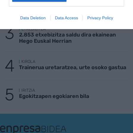
ezagutuko nau jendeak, baina kirolaritzat
daukat neure burua"
Data Deletion
Data Access
Privacy Policy
ETXEBIZITZA
2.853 etxebizitza saldu dira ekainean
Hego Euskal Herrian
KIROLA
Trainerua uretaratzea, urte osoko gastua
IRITZIA
Egokitzapen egokiaren bila