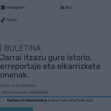
Instagram
Rss
Tiktok
BULETINA
Jarrai itzazu gure istorio,
erreportaje eta elkarrizketa
onenak.
POSTA-ELEKTRONIKOA
Datuen tratamendua
irakurri eta onartzen dut.