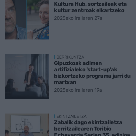
Kultura Hub, sortzaileak eta
kultur zentroak elkartzeko
2025eko irailaren 27a
BERRIKUNTZA
Gipuzkoak adimen
artifizialeko 'start-up'ak
bizkortzeko programa jarri du
martxan
2025eko irailaren 19a
EKINTZAILETZA
Zabalik dago ekintzailetza
berritzailearen Toribio
Echevarria Sarien 35. edizioa