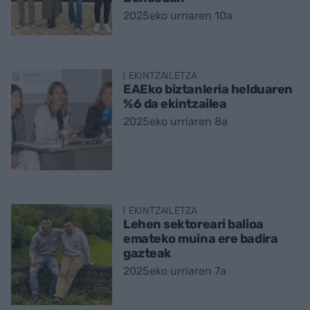
2025eko urriaren 10a
EKINTZAILETZA
EAEko biztanleria helduaren
%6 da ekintzailea
2025eko urriaren 8a
EKINTZAILETZA
Lehen sektoreari balioa
emateko muina ere badira
gazteak
2025eko urriaren 7a