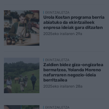
EKINTZAILETZA
Urola Kostan programa berria
abiatuko da ekintzaileek
enpresa ideiak gara ditzaten
2025eko irailaren 29a
EKINTZAILETZA
Zaldien bidez giza-ongizatea
bermatzea, Yolanda Moreno
nafarraren negozio-ideia
berritzailea
2025eko irailaren 28a
EKINTZAILETZA