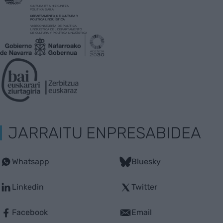
JARRAITU ENPRESABIDEA
Whatsapp
Bluesky
Linkedin
Twitter
Facebook
Email