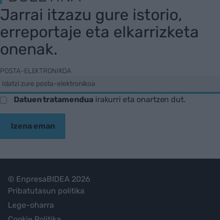
Jarrai itzazu gure istorio,
erreportaje eta elkarrizketa
onenak.
POSTA-ELEKTRONIKOA
Datuen tratamendua
irakurri eta onartzen dut.
Izena eman
© EnpresaBIDEA 2026
Pribatutasun politika
Lege-oharra
Cookie Politika