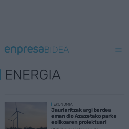
ENERGIA
EKONOMIA
Jaurlaritzak argi berdea
eman dio Azazetako parke
eolikoaren proiektuari