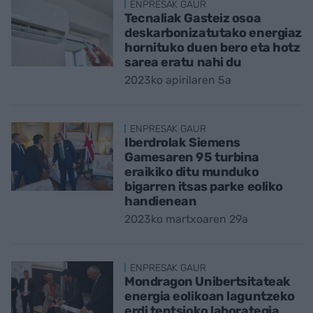
ENPRESAK GAUR
Tecnaliak Gasteiz osoa
deskarbonizatutako energiaz
hornituko duen bero eta hotz
sarea eratu nahi du
2023ko apirilaren 5a
ENPRESAK GAUR
Iberdrolak Siemens
Gamesaren 95 turbina
eraikiko ditu munduko
bigarren itsas parke eoliko
handienean
2023ko martxoaren 29a
ENPRESAK GAUR
Mondragon Unibertsitateak
energia eolikoan laguntzeko
erdi tentsioko laborategia