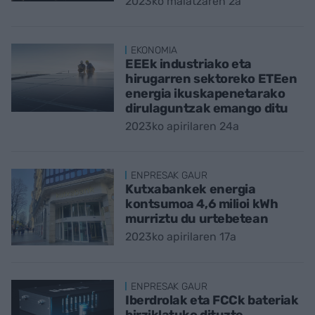
2023ko maiatzaren 2a
EKONOMIA
EEEk industriako eta
hirugarren sektoreko ETEen
energia ikuskapenetarako
dirulaguntzak emango ditu
2023ko apirilaren 24a
ENPRESAK GAUR
Kutxabankek energia
kontsumoa 4,6 milioi kWh
murriztu du urtebetean
2023ko apirilaren 17a
ENPRESAK GAUR
Iberdrolak eta FCCk bateriak