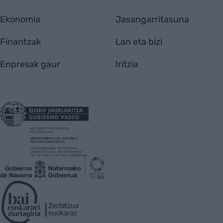
Ekonomia
Jasangarritasuna
Finantzak
Lan eta bizi
Enpresak gaur
Iritzia