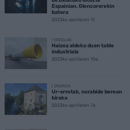
birziklatuko dituzte
Espainian, Glencorerekin
batera
2023ko apirilaren 11
EREDUAK
Haizea aldeko duen talde
industriala
2023ko apirilaren 10a
ENERGIA
Ur-errotak, norabide berean
biraka
2023ko apirilaren 7a