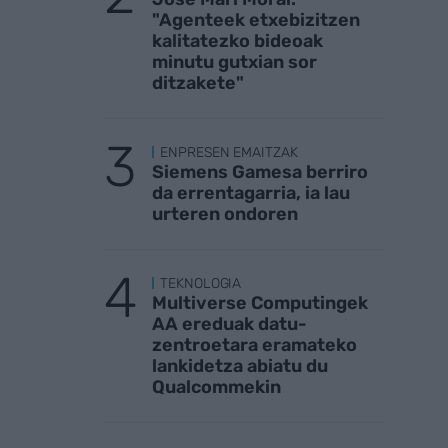
"Agenteek etxebizitzen
kalitatezko bideoak
minutu gutxian sor
ditzakete"
ENPRESEN EMAITZAK
Siemens Gamesa berriro
da errentagarria, ia lau
urteren ondoren
TEKNOLOGIA
Multiverse Computingek
AA ereduak datu-
zentroetara eramateko
lankidetza abiatu du
Qualcommekin