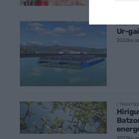
ENERGIA
Ur-gai
2022ko ap
TRANTSIZ
Hirig
Batzor
energ
2022ko ap