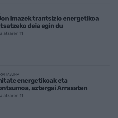
A
on Imazek trantsizio energetikoa
tsatzeko deia egin du
iatzaren 11
RRITASUNA
itate energetikoak eta
ontsumoa, aztergai Arrasaten
iatzaren 11