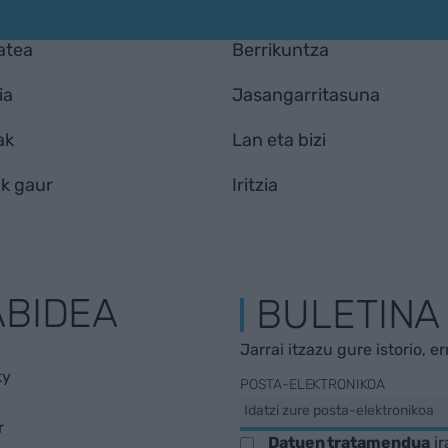
atea
Berrikuntza
ia
Jasangarritasuna
ak
Lan eta bizi
k gaur
Iritzia
ABIDEA
BULETINA
Jarrai itzazu gure istorio, e
ky
POSTA-ELEKTRONIKOA
r
Datuen tratamendua
ir