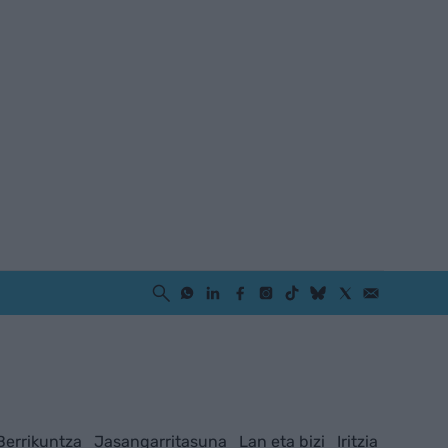
Berrikuntza
Jasangarritasuna
Lan eta bizi
Iritzia