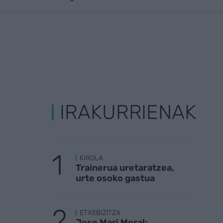
IRAKURRIENAK
KIROLA
Trainerua uretaratzea,
urte osoko gastua
ETXEBIZITZA
Jose Mari Moral: