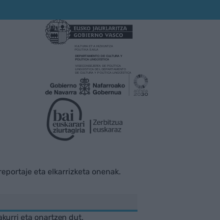
rreportaje eta elkarrizketa onenak.
akurri eta onartzen dut.