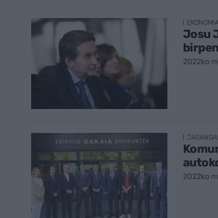
EKONOMI
Josu J
birpen
2022ko ma
JASANGA
Komun
autok
2022ko ma