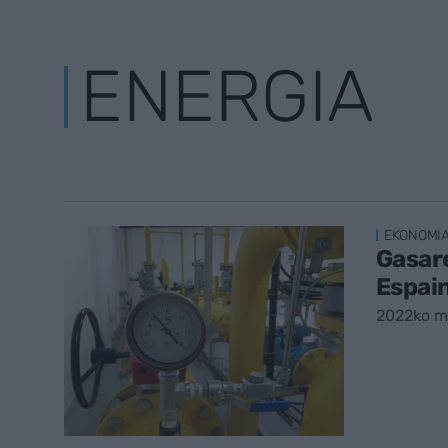
ENERGIA
EKONOMI
Gasare
Espai
2022ko m