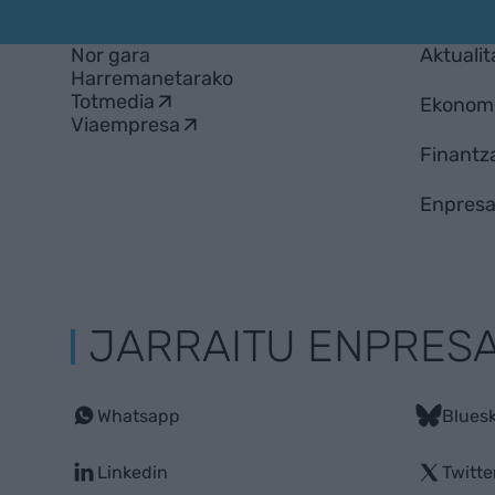
Nor gara
Aktualit
Harremanetarako
Totmedia
Ekonom
Viaempresa
Finantz
Enpresa
JARRAITU ENPRES
Whatsapp
Blues
Linkedin
Twitte