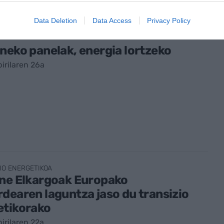
Data Deletion
Data Access
Privacy Policy
neko panelak, energia lortzeko
irilaren 26a
IO ENERGETIKOA
une Elkargoak Europako
dearen laguntza jaso du transizio
etikorako
irilaren 22a