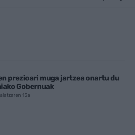
A
n prezioari muga jartzea onartu du
niako Gobernuak
aiatzaren 13a