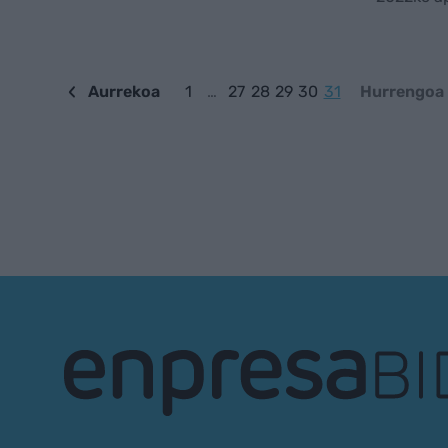
Aurrekoa
1
…
27
28
29
30
31
Hurrengoa
EnpresaBIDEA