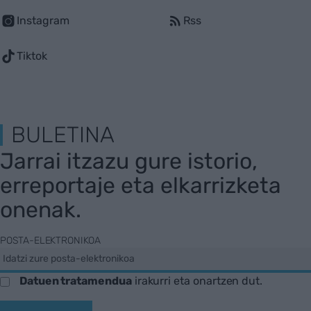
Instagram
Rss
Tiktok
BULETINA
Jarrai itzazu gure istorio,
erreportaje eta elkarrizketa
onenak.
POSTA-ELEKTRONIKOA
Datuen tratamendua
irakurri eta onartzen dut.