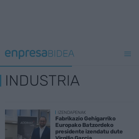
INDUSTRIA
IZENDAPENAK
Fabrikazio Gehigarriko
Europako Batzordeko
presidente izendatu dute
Virgilio Garcia