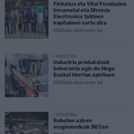
Finkatuz eta Vital Fundazioa
Innometal eta Ohmnia
Electronics taldeen
kapitalean sartu dira
2025eko ekainaren 5a
INDUSTRIA
Industria produkzioak
beherantz egin du Hego
Euskal Herrian apirilean
2025eko ekainaren 4a
INDUSTRIA
Roboten azken
mugimenduak BECen