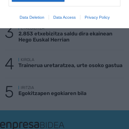
ezagutuko nau jendeak, baina kirolaritzat
daukat neure burua"
Data Deletion
Data Access
Privacy Policy
ETXEBIZITZA
2.853 etxebizitza saldu dira ekainean
Hego Euskal Herrian
KIROLA
Trainerua uretaratzea, urte osoko gastua
IRITZIA
Egokitzapen egokiaren bila