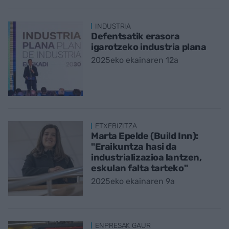
INDUSTRIA
Defentsatik erasora
igarotzeko industria plana
2025eko ekainaren 12a
ETXEBIZITZA
Marta Epelde (Build Inn):
"Eraikuntza hasi da
industrializazioa lantzen,
eskulan falta tarteko"
2025eko ekainaren 9a
ENPRESAK GAUR