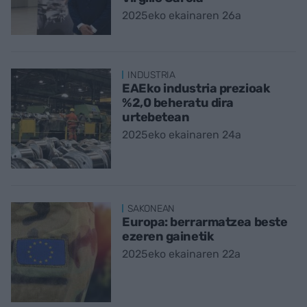
2025eko ekainaren 26a
INDUSTRIA
EAEko industria prezioak
%2,0 beheratu dira
urtebetean
2025eko ekainaren 24a
SAKONEAN
Europa: berrarmatzea beste
ezeren gainetik
2025eko ekainaren 22a