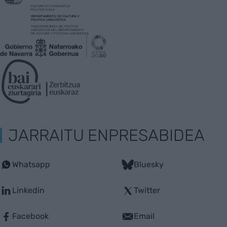
JARRAITU ENPRESABIDEA
Whatsapp
Bluesky
Linkedin
Twitter
Facebook
Email