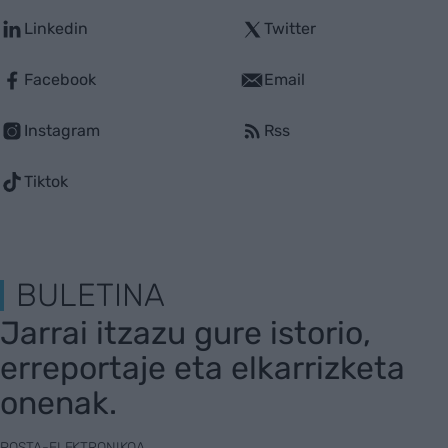
Linkedin
Twitter
Facebook
Email
Instagram
Rss
Tiktok
BULETINA
Jarrai itzazu gure istorio,
erreportaje eta elkarrizketa
onenak.
POSTA-ELEKTRONIKOA