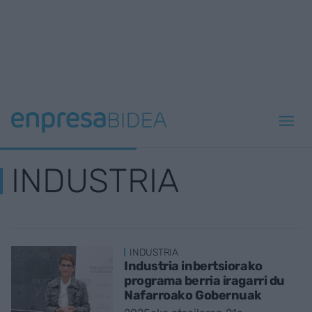
INDUSTRIA
INDUSTRIA
Industria inbertsiorako
programa berria iragarri du
Nafarroako Gobernuak