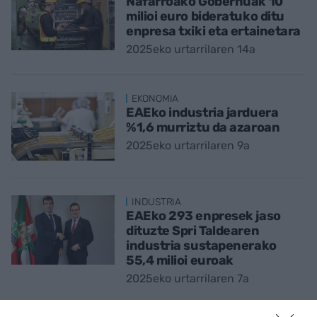
Nafarroako Gobernuak 10
milioi euro bideratuko ditu
enpresa txiki eta ertainetara
2025eko urtarrilaren 14a
EKONOMIA
EAEko industria jarduera
%1,6 murriztu da azaroan
2025eko urtarrilaren 9a
INDUSTRIA
EAEko 293 enpresek jaso
dituzte Spri Taldearen
industria sustapenerako
55,4 milioi euroak
2025eko urtarrilaren 7a