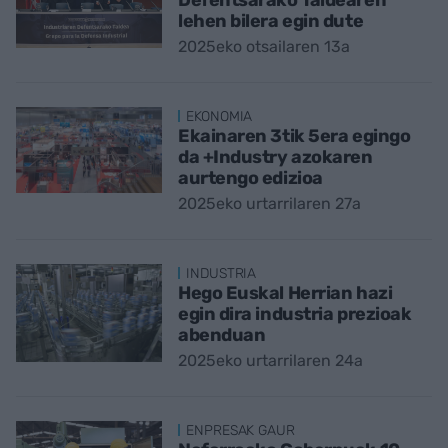
Defentsarako Taldearen
lehen bilera egin dute
2025eko otsailaren 13a
EKONOMIA
Ekainaren 3tik 5era egingo
da +Industry azokaren
aurtengo edizioa
2025eko urtarrilaren 27a
INDUSTRIA
Hego Euskal Herrian hazi
egin dira industria prezioak
abenduan
2025eko urtarrilaren 24a
ENPRESAK GAUR