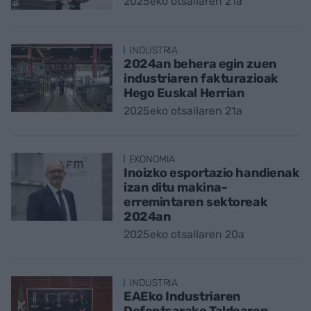
2025eko otsailaren 21a
INDUSTRIA
2024an behera egin zuen
industriaren fakturazioak
Hego Euskal Herrian
2025eko otsailaren 21a
EKONOMIA
Inoizko esportazio handienak
izan ditu makina-
erremintaren sektoreak
2024an
2025eko otsailaren 20a
INDUSTRIA
EAEko Industriaren