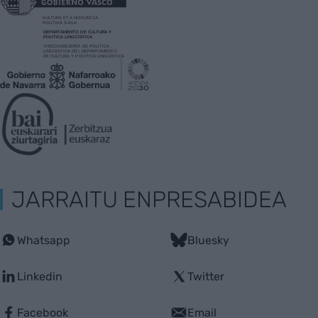
JARRAITU ENPRESABIDEA
Whatsapp
Bluesky
Linkedin
Twitter
Facebook
Email