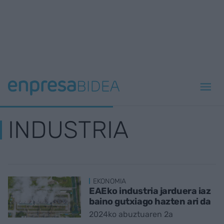
INDUSTRIA
EKONOMIA
EAEko industria jarduera iaz
baino gutxiago hazten ari da
2024ko abuztuaren 2a