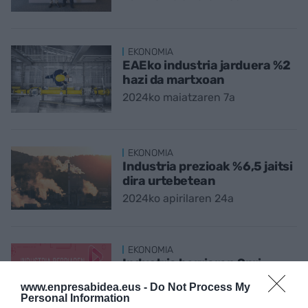
EKONOMIA
EAEko industria jarduera %2
hazi da martxoan
2024ko maiatzaren 7a
EKONOMIA
Industria prezioak %6,5 jaitsi
dira urtebetean
2024ko apirilaren 24a
EKONOMIA
Industria berriaren Spri
hiztegia eskuragarri
www.enpresabidea.eus -
Do Not Process My
EnpresaBIDEAn
Personal Information