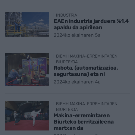
INDUSTRIA
EAEn industria jarduera %1,4
apaldu da apirilean
2024ko ekainaren 5a
BIEMH MAKINA-ERREMINTAREN
BIURTEKOA
Robota, (automatizazioa,
segurtasuna) eta ni
2024ko ekainaren 4a
BIEMH MAKINA-ERREMINTAREN
BIURTEKOA
Makina-erremintaren
Biurteko berritzaileena
martxan da