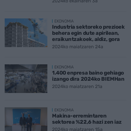
2024ko ekainaren 3a
EKONOMIA
Industria sektoreko prezioek
behera egin dute apirilean,
eraikuntzakoek, aldiz, gora
2024ko maiatzaren 24a
EKONOMIA
1.400 enpresa baino gehiago
izango dira 2024ko BIEMHan
2024ko maiatzaren 21a
EKONOMIA
Makina-erremintaren
sektorea %22,6 hazi zen iaz
2024ko maiatzaren 15a