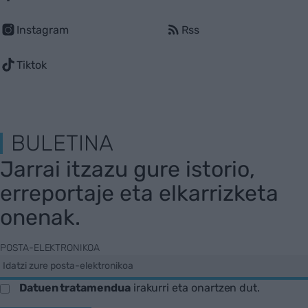
Instagram
Rss
Tiktok
BULETINA
Jarrai itzazu gure istorio,
erreportaje eta elkarrizketa
onenak.
POSTA-ELEKTRONIKOA
Datuen tratamendua
irakurri eta onartzen dut.