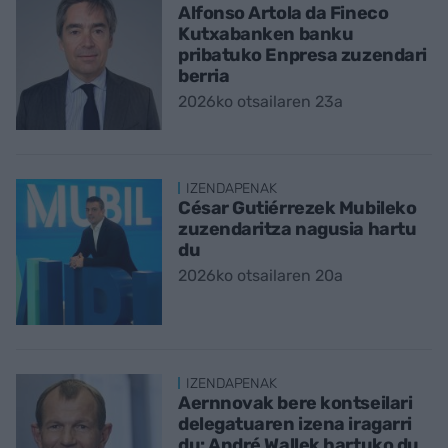
Alfonso Artola da Fineco
Kutxabanken banku
pribatuko Enpresa zuzendari
berria
2026ko otsailaren 23a
IZENDAPENAK
César Gutiérrezek Mubileko
zuzendaritza nagusia hartu
du
2026ko otsailaren 20a
IZENDAPENAK
Aernnovak bere kontseilari
delegatuaren izena iragarri
du: André Wallek hartuko du