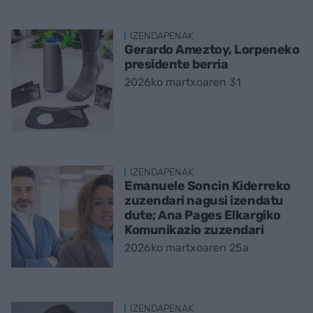
IZENDAPENAK
Gerardo Ameztoy, Lorpeneko
presidente berria
2026ko martxoaren 31
IZENDAPENAK
Emanuele Soncin Kiderreko
zuzendari nagusi izendatu
dute; Ana Pages Elkargiko
Komunikazio zuzendari
2026ko martxoaren 25a
IZENDAPENAK