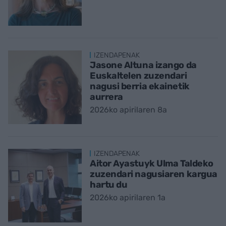
IZENDAPENAK
Jasone Altuna izango da
Euskaltelen zuzendari
nagusi berria ekainetik
aurrera
2026ko apirilaren 8a
IZENDAPENAK
Aitor Ayastuyk Ulma Taldeko
zuzendari nagusiaren kargua
hartu du
2026ko apirilaren 1a