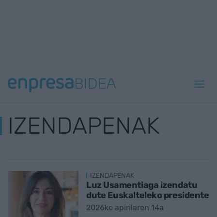
IZENDAPENAK
IZENDAPENAK
Luz Usamentiaga izendatu
dute Euskalteleko presidente
2026ko apirilaren 14a