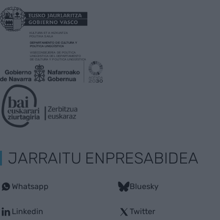
JARRAITU ENPRESABIDEA
Whatsapp
Bluesky
Linkedin
Twitter