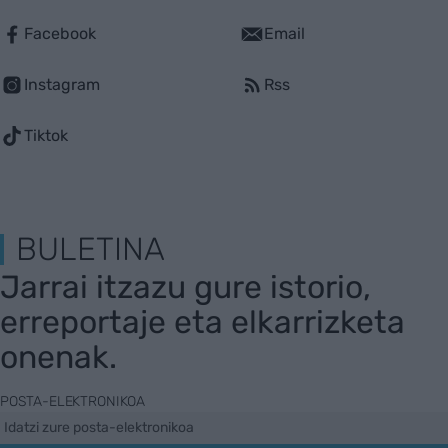
Facebook
Email
Instagram
Rss
Tiktok
BULETINA
Jarrai itzazu gure istorio,
erreportaje eta elkarrizketa
onenak.
POSTA-ELEKTRONIKOA