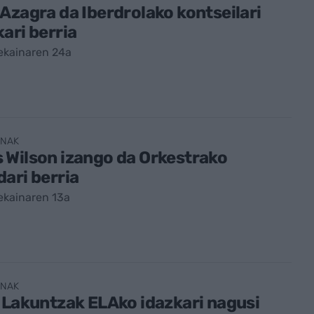
Azagra da Iberdrolako kontseilari
ari berria
ekainaren 24a
ENAK
Wilson izango da Orkestrako
ari berria
ekainaren 13a
ENAK
 Lakuntzak ELAko idazkari nagusi