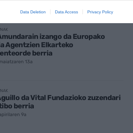
Data Deletion
Data Access
Privacy Policy
ENAK
 Amundarain izango da Europako
a Agentzien Elkarteko
enteorde berria
maiatzaren 13a
ENAK
Aguillo da Vital Fundazioko zuzendari
ibo berria
pirilaren 9a