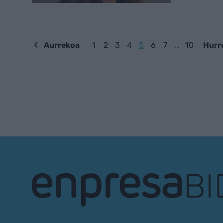
Aurrekoa
1
2
3
4
5
6
7
…
10
Hurr
EnpresaBIDEA