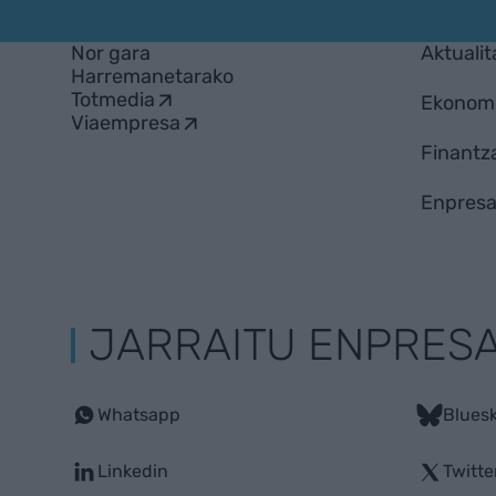
Nor gara
Aktualit
Harremanetarako
Totmedia
Ekonom
Viaempresa
Finantz
Enpresa
JARRAITU ENPRES
Whatsapp
Blues
Linkedin
Twitte