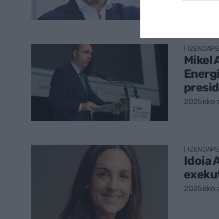
IZENDAP
Mikel
Energi
presid
2025eko 
IZENDAP
Idoia 
exekut
2025eko a