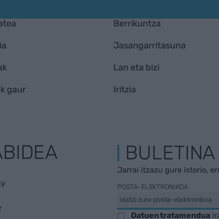
atea
Berrikuntza
ia
Jasangarritasuna
ak
Lan eta bizi
k gaur
Iritzia
ABIDEA
BULETINA
Jarrai itzazu gure istorio, e
ky
POSTA-ELEKTRONIKOA
r
Datuen tratamendua
ir