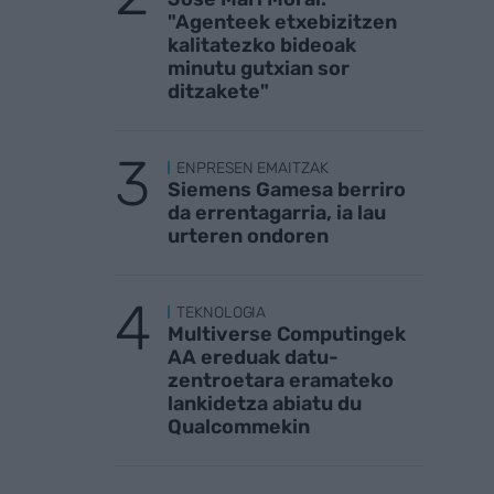
"Agenteek etxebizitzen
kalitatezko bideoak
minutu gutxian sor
ditzakete"
ENPRESEN EMAITZAK
Siemens Gamesa berriro
da errentagarria, ia lau
urteren ondoren
TEKNOLOGIA
Multiverse Computingek
AA ereduak datu-
zentroetara eramateko
lankidetza abiatu du
Qualcommekin