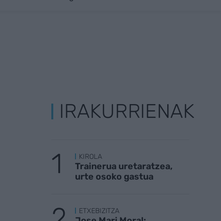
IRAKURRIENAK
KIROLA
Trainerua uretaratzea,
urte osoko gastua
ETXEBIZITZA
Jose Mari Moral: