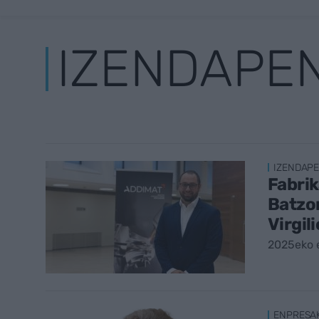
IZENDAPE
IZENDAP
Fabrik
Batzor
Virgil
2025eko 
ENPRESA