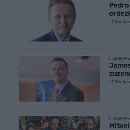
Pedro 
ordezk
2025eko 
IZENDAP
James 
zuzend
2025eko 
IZENDAP
Mitxel