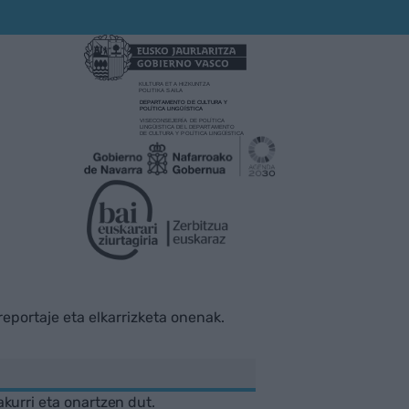
rreportaje eta elkarrizketa onenak.
akurri eta onartzen dut.