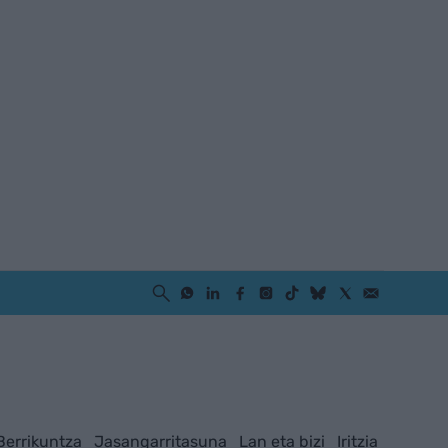
Berrikuntza
Jasangarritasuna
Lan eta bizi
Iritzia