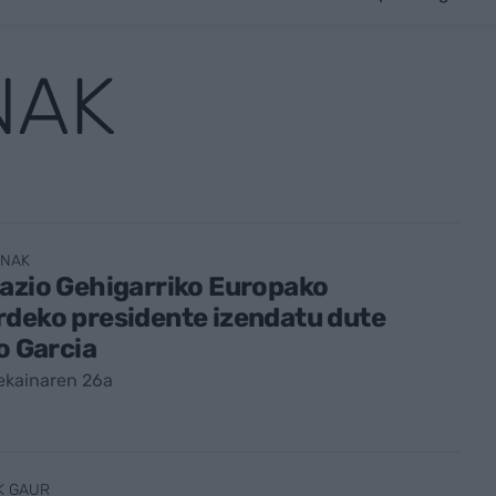
NAK
ENAK
azio Gehigarriko Europako
deko presidente izendatu dute
io Garcia
ekainaren 26a
K GAUR