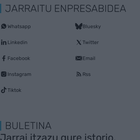
JARRAITU ENPRESABIDEA
Whatsapp
Bluesky
Linkedin
Twitter
Facebook
Email
Instagram
Rss
Tiktok
BULETINA
Jarrai itzazu gure istorio,