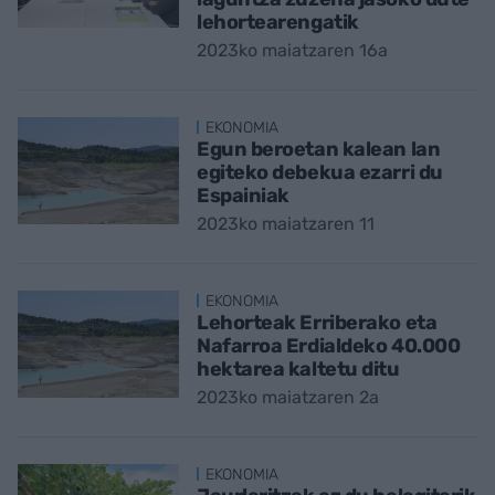
lehortearengatik
2023ko maiatzaren 16a
EKONOMIA
Egun beroetan kalean lan
egiteko debekua ezarri du
Espainiak
2023ko maiatzaren 11
EKONOMIA
Lehorteak Erriberako eta
Nafarroa Erdialdeko 40.000
hektarea kaltetu ditu
2023ko maiatzaren 2a
EKONOMIA