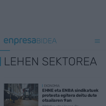
LEHEN SEKTOREA
EKONOMIA
EHNE eta ENBA sindikatuek
protesta egitera deitu dute
otsailaren 9an