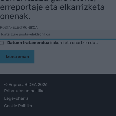
erreportaje eta elkarrizketa
onenak.
POSTA-ELEKTRONIKOA
Datuen tratamendua
irakurri eta onartzen dut.
Izena eman
© EnpresaBIDEA 2026
Pribatutasun politika
Lege-oharra
Cookie Politika