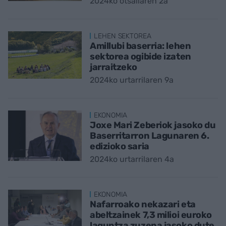
2024ko otsailaren 2a
LEHEN SEKTOREA
Amillubi baserria: lehen
sektorea ogibide izaten
jarraitzeko
2024ko urtarrilaren 9a
EKONOMIA
Joxe Mari Zeberiok jasoko du
Baserritarron Lagunaren 6.
edizioko saria
2024ko urtarrilaren 4a
EKONOMIA
Nafarroako nekazari eta
abeltzainek 7,3 milioi euroko
laguntza zuzena jasoko dute