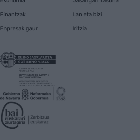
Ekonomia
Jasangarritasuna
Finantzak
Lan eta bizi
Enpresak gaur
Iritzia