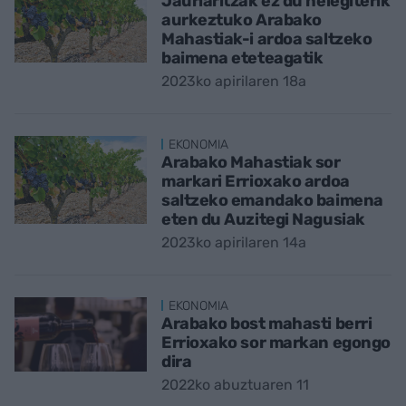
Jaurlaritzak ez du helegiterik
aurkeztuko Arabako
Mahastiak-i ardoa saltzeko
baimena eteteagatik
2023ko apirilaren 18a
EKONOMIA
Arabako Mahastiak sor
markari Errioxako ardoa
saltzeko emandako baimena
eten du Auzitegi Nagusiak
2023ko apirilaren 14a
EKONOMIA
Arabako bost mahasti berri
Errioxako sor markan egongo
dira
2022ko abuztuaren 11