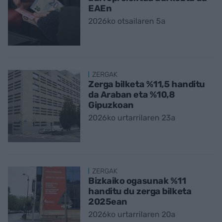
EAEn
2026ko otsailaren 5a
ZERGAK
Zerga bilketa %11,5 handitu
da Araban eta %10,8
Gipuzkoan
2026ko urtarrilaren 23a
ZERGAK
Bizkaiko ogasunak %11
handitu du zerga bilketa
2025ean
2026ko urtarrilaren 20a