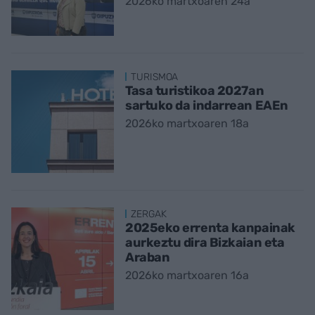
2026ko martxoaren 24a
TURISMOA
Tasa turistikoa 2027an
sartuko da indarrean EAEn
2026ko martxoaren 18a
ZERGAK
2025eko errenta kanpainak
aurkeztu dira Bizkaian eta
Araban
2026ko martxoaren 16a