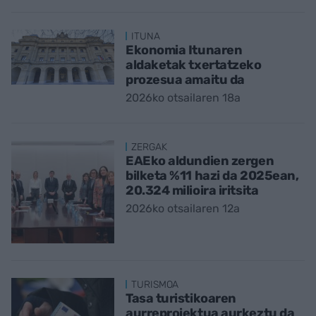
ITUNA
Ekonomia Itunaren
aldaketak txertatzeko
prozesua amaitu da
2026ko otsailaren 18a
ZERGAK
EAEko aldundien zergen
bilketa %11 hazi da 2025ean,
20.324 milioira iritsita
2026ko otsailaren 12a
TURISMOA
Tasa turistikoaren
aurreproiektua aurkeztu da