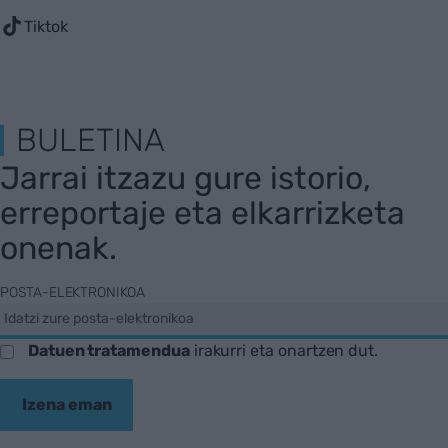
Tiktok
BULETINA
Jarrai itzazu gure istorio,
erreportaje eta elkarrizketa
onenak.
POSTA-ELEKTRONIKOA
Datuen tratamendua
irakurri eta onartzen dut.
Izena eman