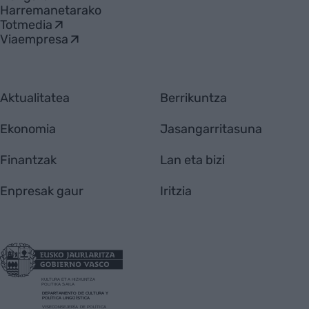
Harremanetarako
Totmedia
Viaempresa
Aktualitatea
Berrikuntza
Ekonomia
Jasangarritasuna
Finantzak
Lan eta bizi
Enpresak gaur
Iritzia