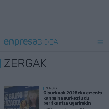
ZERGAK
ZERGAK
Gipuzkoak 2025eko errenta
kanpaina aurkeztu du
berrikuntza ugarirekin