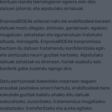
kontuan izanda teknologiaren egoera zein den,
datuen jatorria, eta aipatutako arriskuak.
EnpresaBIDEAk adierazi nahi die erabiltzaileei beraien
datuak modu zilegian, zintzoan, gardenean, egokian,
mugatuan, zehatzean eta eguneratuan tratatuko
dituela. Horregatik, EnpresaBIDEAk konpromisoa
hartzen du datuen tratamendu konfidentziala egin
eta zentzuzko neurri guztiak hartzeko. Aipatutako
datuak zehatzak ez direnean, horiek ezabatu edo
besterik gabe zuzendu egingo dira.
Datu pertsonalak babesteko indarrean dagoen
araudiak jasotakoa oinarri hartuta, erabiltzaileak bere
eskubide guztiak baliatu ahalko ditu datuak
eskuratzeko, zuzentzeko, tratamendua mugatzeko,
ezabatzeko, transferitzeko eta aurka egiteko.