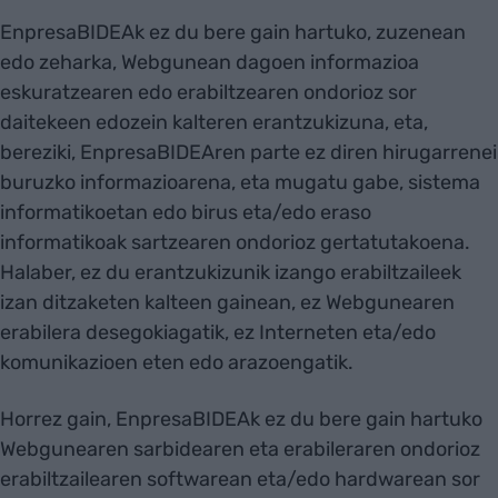
EnpresaBIDEAk ez du bere gain hartuko, zuzenean
edo zeharka, Webgunean dagoen informazioa
eskuratzearen edo erabiltzearen ondorioz sor
daitekeen edozein kalteren erantzukizuna, eta,
bereziki, EnpresaBIDEAren parte ez diren hirugarrenei
buruzko informazioarena, eta mugatu gabe, sistema
informatikoetan edo birus eta/edo eraso
informatikoak sartzearen ondorioz gertatutakoena.
Halaber, ez du erantzukizunik izango erabiltzaileek
izan ditzaketen kalteen gainean, ez Webgunearen
erabilera desegokiagatik, ez Interneten eta/edo
komunikazioen eten edo arazoengatik.
Horrez gain, EnpresaBIDEAk ez du bere gain hartuko
Webgunearen sarbidearen eta erabileraren ondorioz
erabiltzailearen softwarean eta/edo hardwarean sor