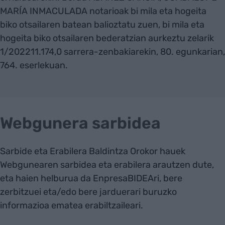
MARÍA INMACULADA notarioak bi mila eta hogeita
biko otsailaren batean balioztatu zuen, bi mila eta
hogeita biko otsailaren bederatzian aurkeztu zelarik
1/202211.174,0 sarrera-zenbakiarekin, 80. egunkarian,
764. eserlekuan.
Webgunera sarbidea
Sarbide eta Erabilera Baldintza Orokor hauek
Webgunearen sarbidea eta erabilera arautzen dute,
eta haien helburua da EnpresaBIDEAri, bere
zerbitzuei eta/edo bere jarduerari buruzko
informazioa ematea erabiltzaileari.