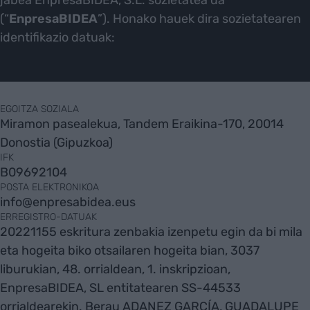
jabea EnpresaBIDEA, S.L. sozietatea da
(“
EnpresaBIDEA
”). Honako hauek dira sozietatearen
identifikazio datuak:
EGOITZA SOZIALA
Miramon pasealekua, Tandem Eraikina-170, 20014
Donostia (Gipuzkoa)
IFK
B09692104
POSTA ELEKTRONIKOA
info@enpresabidea.eus
ERREGISTRO-DATUAK
20221155 eskritura zenbakia izenpetu egin da bi mila
eta hogeita biko otsailaren hogeita bian, 3037
liburukian, 48. orrialdean, 1. inskripzioan,
EnpresaBIDEA, SL entitatearen SS-44533
orrialdearekin. Berau ADANEZ GARCÍA, GUADALUPE