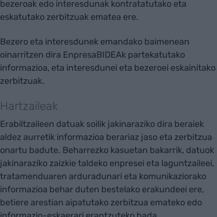
bezeroak edo interesdunak kontratatutako eta
eskatutako zerbitzuak ematea ere.
Bezero eta interesdunek emandako baimenean
oinarritzen dira EnpresaBIDEAk partekatutako
informazioa, eta interesdunei eta bezeroei eskainitako
zerbitzuak.
Hartzaileak
Erabiltzaileen datuak soilik jakinaraziko dira beraiek
aldez aurretik informazioa berariaz jaso eta zerbitzua
onartu badute. Beharrezko kasuetan bakarrik, datuok
jakinaraziko zaizkie taldeko enpresei eta laguntzaileei,
tratamenduaren arduradunari eta komunikaziorako
informazioa behar duten bestelako erakundeei ere,
betiere arestian aipatutako zerbitzua emateko edo
informazio-eskaerari erantzuteko bada.