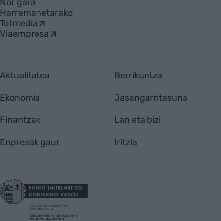
Nor gara
Harremanetarako
Totmedia
Viaempresa
Aktualitatea
Berrikuntza
Ekonomia
Jasangarritasuna
Finantzak
Lan eta bizi
Enpresak gaur
Iritzia