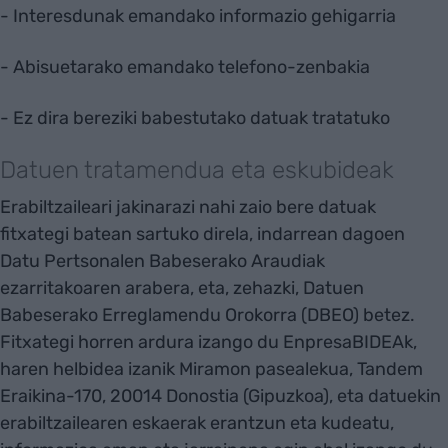
- Interesdunak emandako informazio gehigarria
- Abisuetarako emandako telefono-zenbakia
- Ez dira bereziki babestutako datuak tratatuko
Datuen tratamendua eta eskubideak
Erabiltzaileari jakinarazi nahi zaio bere datuak
fitxategi batean sartuko direla, indarrean dagoen
Datu Pertsonalen Babeserako Araudiak
ezarritakoaren arabera, eta, zehazki, Datuen
Babeserako Erreglamendu Orokorra (DBEO) betez.
Fitxategi horren ardura izango du EnpresaBIDEAk,
haren helbidea izanik Miramon pasealekua, Tandem
Eraikina-170, 20014 Donostia (Gipuzkoa), eta datuekin
erabiltzailearen eskaerak erantzun eta kudeatu,