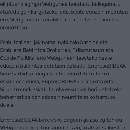
ekintzarik egingo Webgunea hondatu, baliogabetu
eta/edo gainkargatzeko, edo, beste edozein modutan
ere, Webgunearen erabilera eta funtzionamendua
eragozteko.
Erabiltzaileari jakinarazi nahi zaio Sarbide eta
Erabilera Baldintza Orokorrak, Pribatutasun eta
Cookie Politika​​​​​​​, edo Webgunean jasotako beste
edozein baldintza betetzen ez badu, EnpresaBIDEAk
bere sarbidea mugatu, eten edo debekatzeko
eskubidea duela, EnpresaBIDEAk erabakita edo
hirugarrenek eskatuta, eta eskubide hori betetzeko
beharrezkoa den edozein neurri tekniko hartuko
duela.
EnpresaBIDEAk bere esku dagoen guztia egiten du
Webguneak ongi funtziona dezan, akatsak saihestuz