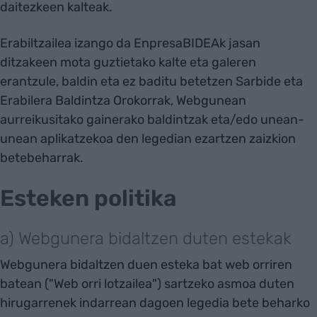
daitezkeen kalteak.
Erabiltzailea izango da EnpresaBIDEAk jasan
ditzakeen mota guztietako kalte eta galeren
erantzule, baldin eta ez baditu betetzen Sarbide eta
Erabilera Baldintza Orokorrak, Webgunean
aurreikusitako gainerako baldintzak eta/edo unean-
unean aplikatzekoa den legedian ezartzen zaizkion
betebeharrak.
Esteken politika
a) Webgunera bidaltzen duten estekak
Webgunera bidaltzen duen esteka bat web orriren
batean ("Web orri lotzailea") sartzeko asmoa duten
hirugarrenek indarrean dagoen legedia bete beharko