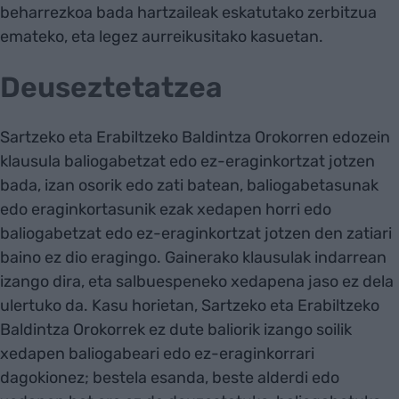
beharrezkoa bada hartzaileak eskatutako zerbitzua
emateko, eta legez aurreikusitako kasuetan.
Deuseztetatzea
Sartzeko eta Erabiltzeko Baldintza Orokorren edozein
klausula baliogabetzat edo ez-eraginkortzat jotzen
bada, izan osorik edo zati batean, baliogabetasunak
edo eraginkortasunik ezak xedapen horri edo
baliogabetzat edo ez-eraginkortzat jotzen den zatiari
baino ez dio eragingo. Gainerako klausulak indarrean
izango dira, eta salbuespeneko xedapena jaso ez dela
ulertuko da. Kasu horietan, Sartzeko eta Erabiltzeko
Baldintza Orokorrek ez dute baliorik izango soilik
xedapen baliogabeari edo ez-eraginkorrari
dagokionez; bestela esanda, beste alderdi edo