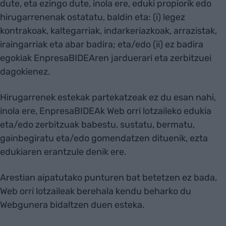
dute, eta ezingo dute, inola ere, eduki propiorik edo
hirugarrenenak ostatatu, baldin eta: (i) legez
kontrakoak, kaltegarriak, indarkeriazkoak, arrazistak,
iraingarriak eta abar badira; eta/edo (ii) ez badira
egokiak EnpresaBIDEAren jarduerari eta zerbitzuei
dagokienez.
Hirugarrenek estekak partekatzeak ez du esan nahi,
inola ere, EnpresaBIDEAk Web orri lotzaileko edukia
eta/edo zerbitzuak babestu, sustatu, bermatu,
gainbegiratu eta/edo gomendatzen dituenik, ezta
edukiaren erantzule denik ere.
Arestian aipatutako punturen bat betetzen ez bada,
Web orri lotzaileak berehala kendu beharko du
Webgunera bidaltzen duen esteka.