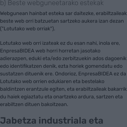
b) Beste webguneetarako estekak
Webgunean hainbat esteka sar daitezke, erabiltzaileak
beste web orri batzuetan sartzeko aukera izan dezan
("Lotutako web orriak").
Lotutako web orri izateak ez du esan nahi, inola ere,
EnpresaBIDEA web horri horretan jasotako
adierazpen, eduki eta/edo zerbitzuekin ados dagoenik
edo identifikatzen denik, ezta horiek gomendatu edo
sustatzen dituenik ere. Ondorioz, EnpresaBIDEA ez da
Lotutako web orrien edukiaren eta bestelako
baldintzen erantzule egiten, eta erabiltzaileak bakarrik
du haiek egiaztatu eta onartzeko ardura, sartzen eta
erabiltzen dituen bakoitzean.
Jabetza industriala eta