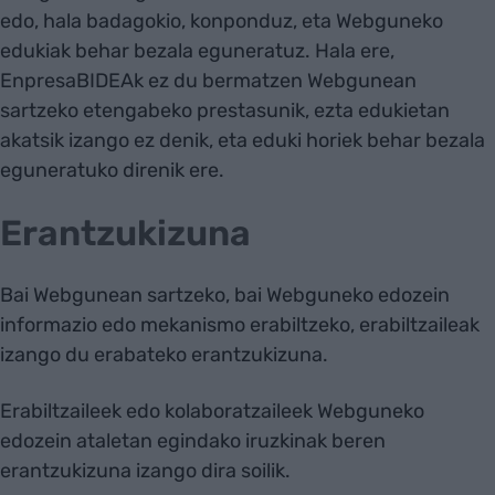
edo, hala badagokio, konponduz, eta Webguneko
edukiak behar bezala eguneratuz. Hala ere,
EnpresaBIDEAk ez du bermatzen Webgunean
sartzeko etengabeko prestasunik, ezta edukietan
akatsik izango ez denik, eta eduki horiek behar bezala
eguneratuko direnik ere.
Erantzukizuna
Bai Webgunean sartzeko, bai Webguneko edozein
informazio edo mekanismo erabiltzeko, erabiltzaileak
izango du erabateko erantzukizuna.
Erabiltzaileek edo kolaboratzaileek Webguneko
edozein ataletan egindako iruzkinak beren
erantzukizuna izango dira soilik.