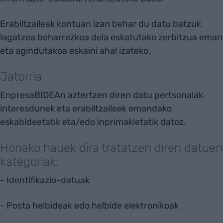
Erabiltzaileak kontuan izan behar du datu batzuk
lagatzea beharrezkoa dela eskatutako zerbitzua eman
eta agindutakoa eskaini ahal izateko.
Jatorria
EnpresaBIDEAn aztertzen diren datu pertsonalak
interesdunek eta erabiltzaileek emandako
eskabideetatik eta/edo inprimakietatik datoz.
Honako hauek dira tratatzen diren datuen
kategoriak:
- Identifikazio-datuak
- Posta helbideak edo helbide elektronikoak