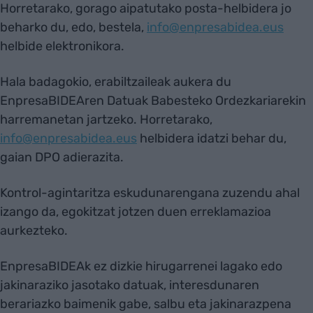
Horretarako, gorago aipatutako posta-helbidera jo
beharko du, edo, bestela,
info@enpresabidea.eus
helbide elektronikora.
Hala badagokio, erabiltzaileak aukera du
EnpresaBIDEAren Datuak Babesteko Ordezkariarekin
harremanetan jartzeko. Horretarako,
info@enpresabidea.eus
helbidera idatzi behar du,
gaian DPO adierazita.
Kontrol-agintaritza eskudunarengana zuzendu ahal
izango da, egokitzat jotzen duen erreklamazioa
aurkezteko.
EnpresaBIDEAk ez dizkie hirugarrenei lagako edo
jakinaraziko jasotako datuak, interesdunaren
berariazko baimenik gabe, salbu eta jakinarazpena