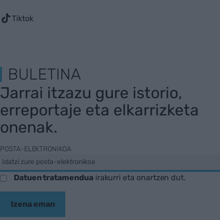
Tiktok
BULETINA
Jarrai itzazu gure istorio,
erreportaje eta elkarrizketa
onenak.
POSTA-ELEKTRONIKOA
Datuen tratamendua
irakurri eta onartzen dut.
Izena eman