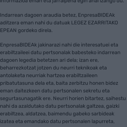
informazioa eman eta jarraipena egin ahal izango du.
Indarrean dagoen araudia betez, EnpresaBIDEAk
aditzera eman nahi du datuak LEGEZ EZARRITAKO
EPEAN gordeko direla.
EnpresaBIDEAk jakinarazi nahi die interesatuei eta
erabiltzaileei datu pertsonalak babesteko indarrean
dagoen legedia betetzen ari dela; izan ere,
beharrezkotzat jotzen du neurri teknikoak eta
antolaketa neurriak hartzea erabiltzaileen
pribatutasuna dela eta, baita zerbitzu honen bidez
eman daitezkeen datu pertsonalen sekretu eta
segurtasunagatik ere. Neurri horien bitartez, saihestu
nahi da azaldutako datu pertsonalak galtzea, gaizki
erabiltzea, aldatzea, baimendu gabeko sarbideak
izatea eta emandako datu pertsonalen lapurreta,