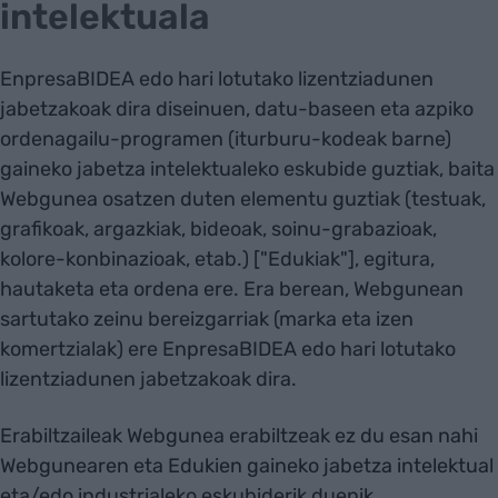
intelektuala
EnpresaBIDEA edo hari lotutako lizentziadunen
jabetzakoak dira diseinuen, datu-baseen eta azpiko
ordenagailu-programen (iturburu-kodeak barne)
gaineko jabetza intelektualeko eskubide guztiak, baita
Webgunea osatzen duten elementu guztiak (testuak,
grafikoak, argazkiak, bideoak, soinu-grabazioak,
kolore-konbinazioak, etab.) ["Edukiak"], egitura,
hautaketa eta ordena ere. Era berean, Webgunean
sartutako zeinu bereizgarriak (marka eta izen
komertzialak) ere EnpresaBIDEA edo hari lotutako
lizentziadunen jabetzakoak dira.
Erabiltzaileak Webgunea erabiltzeak ez du esan nahi
Webgunearen eta Edukien gaineko jabetza intelektual
eta/edo industrialeko eskubiderik duenik.