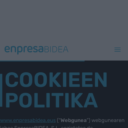
COOKIEEN
POLITIKA
www.enpresabidea.eus
​​​​​​​ (“
Webgunea
”) webgunearen