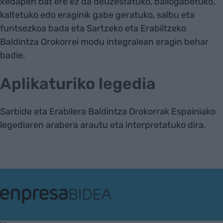
xedapen bat ere ez da deuzestatuko, baliogabetuko,
kaltetuko edo eraginik gabe geratuko, salbu eta
funtsezkoa bada eta Sartzeko eta Erabiltzeko
Baldintza Orokorrei modu integralean eragin behar
badie.
Aplikaturiko legedia
Sarbide eta Erabilera Baldintza Orokorrak Espainiako
legediaren arabera arautu eta interpretatuko dira.
EnpresaBIDEA