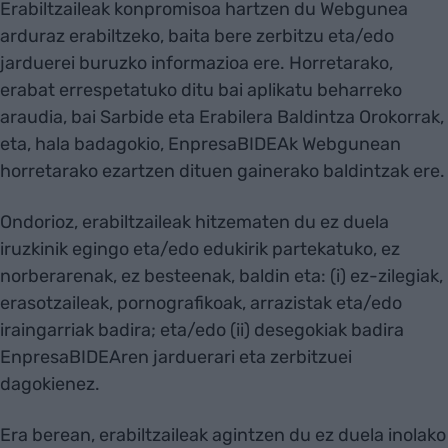
Erabiltzaileak konpromisoa hartzen du Webgunea
arduraz erabiltzeko, baita bere zerbitzu eta/edo
jarduerei buruzko informazioa ere. Horretarako,
erabat errespetatuko ditu bai aplikatu beharreko
araudia, bai Sarbide eta Erabilera Baldintza Orokorrak,
eta, hala badagokio, EnpresaBIDEAk Webgunean
horretarako ezartzen dituen gainerako baldintzak ere.
Ondorioz, erabiltzaileak hitzematen du ez duela
iruzkinik egingo eta/edo edukirik partekatuko, ez
norberarenak, ez besteenak, baldin eta: (i) ez-zilegiak,
erasotzaileak, pornografikoak, arrazistak eta/edo
iraingarriak badira; eta/edo (ii) desegokiak badira
EnpresaBIDEAren jarduerari eta zerbitzuei
dagokienez.
Era berean, erabiltzaileak agintzen du ez duela inolako