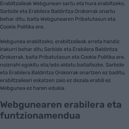
Erabiltzaileak Webgunean sartu eta hura erabiltzeko,
Sarbide eta Erabilera Baldintza Orokorrak onartu
behar ditu, baita Webgunearen Pribatutasun eta
Cookie Politika ere.
Webgunea erabiltzeko, erabiltzaileak arreta handiz
irakurri behar ditu Sarbide eta Erabilera Baldintza
Orokorrak, baita Pribatutasun eta Cookie Politika​​​​​​​ ere,
noiznahi egokitu eta/edo aldatu baitaitezke. Sarbide
eta Erabilera Baldintza Orokorrak onartzen ez baditu,
erabiltzaileari eskatzen zaio ez dezala erabili ez
Webgunea ez haren edukia.
Webgunearen erabilera eta
funtzionamendua