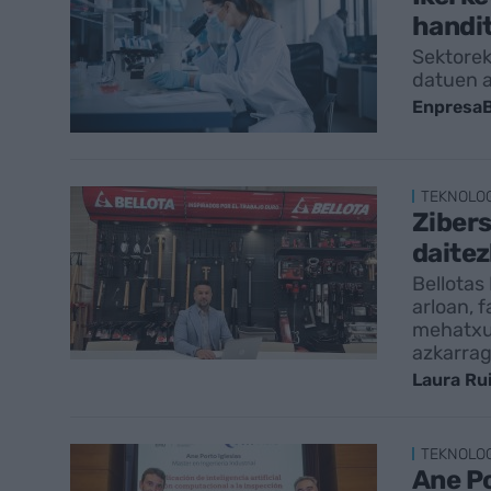
handit
Sektorek
datuen 
EnpresaB
TEKNOLO
Zibers
daite
Bellotas
arloan, 
mehatxua
azkarrag
Laura Ru
TEKNOLO
Ane Po