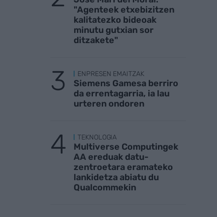
"Agenteek etxebizitzen
kalitatezko bideoak
minutu gutxian sor
ditzakete"
ENPRESEN EMAITZAK
Siemens Gamesa berriro
da errentagarria, ia lau
urteren ondoren
TEKNOLOGIA
Multiverse Computingek
AA ereduak datu-
zentroetara eramateko
lankidetza abiatu du
Qualcommekin