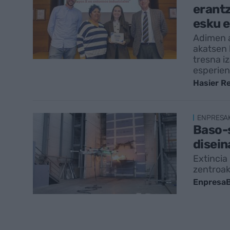
erantz
esku 
Adimen ar
akatsen 
tresna iz
esperient
Hasier R
ENPRESA
Baso-s
disein
Extincia
zentroa
EnpresaB