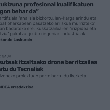
ukizuna profesional kualifikatuen
egon behar da”
tifiziala "analisia bizkortu, lan-karga arindu eta
bat oharkabean pasatzeko arriskua murrizteko"
an badaiteke ere, ikuskatzailearen "irizpidea eta
zia" gakotzat jo ditu ingeniari industrialak
ekondo Laskurain
K GAUR
uteak itzaltzeko drone berritzailea
atu du Tecnaliak
 izeneko proiektuan parte hartu du ikerketa
k
IDEA erredakzioa