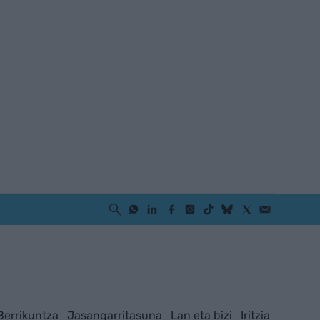
Berrikuntza
Jasangarritasuna
Lan eta bizi
Iritzia