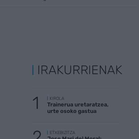
IRAKURRIENAK
KIROLA
Trainerua uretaratzea,
urte osoko gastua
ETXEBIZITZA
Jose Mari del Moral: