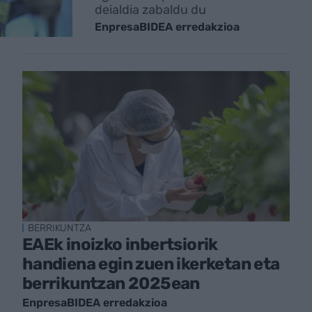
deialdia zabaldu du
EnpresaBIDEA erredakzioa
BERRIKUNTZA
EAEk inoizko inbertsiorik
handiena egin zuen ikerketan eta
berrikuntzan 2025ean
EnpresaBIDEA erredakzioa