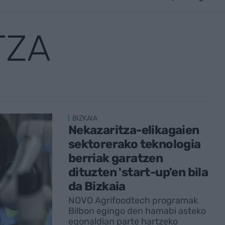
TZA
BIZKAIA
Nekazaritza-elikagaien
sektorerako teknologia
berriak garatzen
dituzten 'start-up'en bila
da Bizkaia
NOVO Agrifoodtech programak
Bilbon egingo den hamabi asteko
egonaldian parte hartzeko