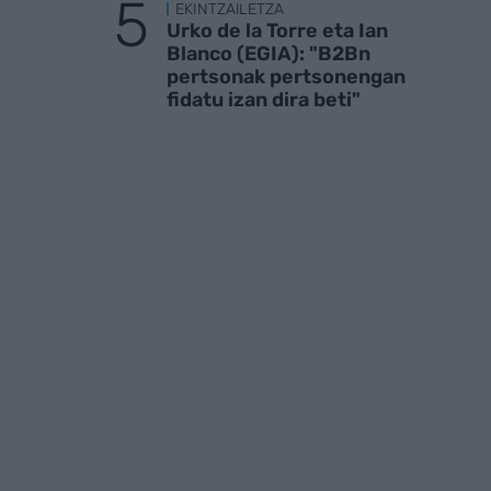
EKINTZAILETZA
Urko de la Torre eta Ian
Blanco (EGIA): "B2Bn
pertsonak pertsonengan
fidatu izan dira beti"