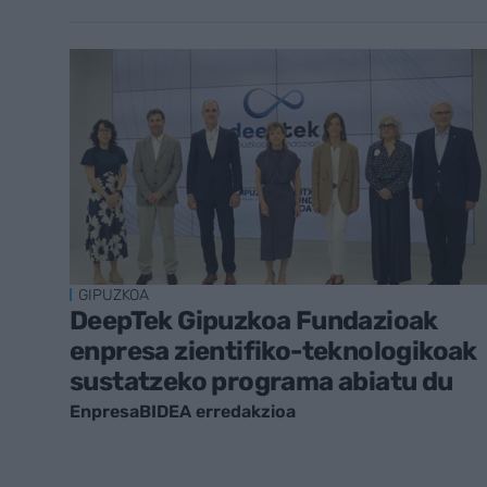
GIPUZKOA
DeepTek Gipuzkoa Fundazioak
enpresa zientifiko-teknologikoak
sustatzeko programa abiatu du
EnpresaBIDEA erredakzioa