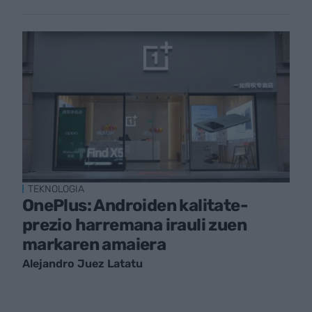
TEKNOLOGIA
OnePlus: Androiden kalitate-
prezio harremana irauli zuen
markaren amaiera
Alejandro Juez Latatu