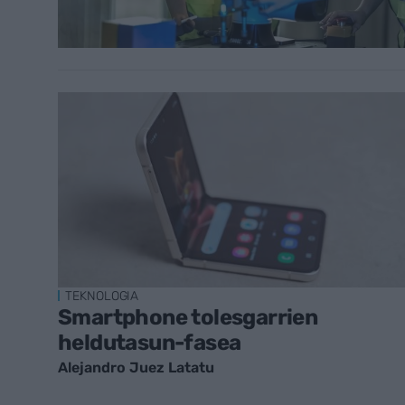
TEKNOLOGIA
Smartphone tolesgarrien
heldutasun-fasea
Alejandro Juez Latatu