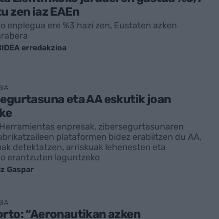
u zen iaz EAEn
o enplegua ere %3 hazi zen, Eustaten azken
arabera
IDEA erredakzioa
GIA
egurtasuna eta AA eskutik joan
zke
 Herramientas enpresak, zibersegurtasunaren
fabrikatzaileen plataformen bidez erabiltzen du AA,
k detektatzen, arriskuak lehenesten eta
o erantzuten laguntzeko
iz Gaspar
GIA
rto: “Aeronautikan azken