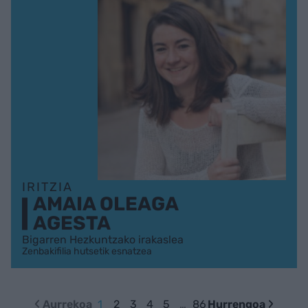
IRITZIA
AMAIA OLEAGA
AGESTA
Bigarren Hezkuntzako irakaslea
Zenbakifilia hutsetik esnatzea
Aurrekoa
1
2
3
4
5
…
86
Hurrengoa