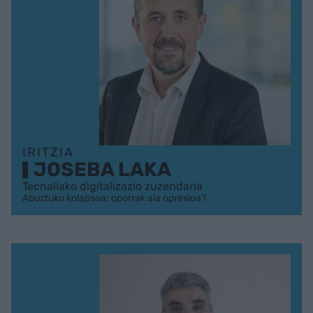
IRITZIA
JOSEBA LAKA
Tecnaliako digitalizazio zuzendaria
Abuztuko kolapsoa: oporrak ala opresioa?