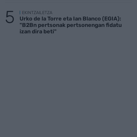
EKINTZAILETZA
Urko de la Torre eta Ian Blanco (EGIA):
"B2Bn pertsonak pertsonengan fidatu
izan dira beti"