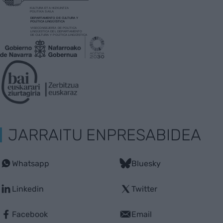
JARRAITU ENPRESABIDEA
Whatsapp
Bluesky
Linkedin
Twitter
Facebook
Email