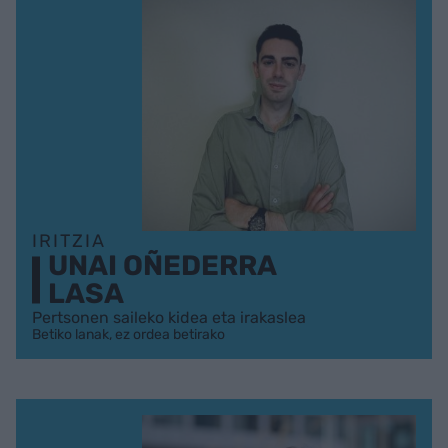
IRITZIA
UNAI OÑEDERRA
LASA
Pertsonen saileko kidea eta irakaslea
Betiko lanak, ez ordea betirako