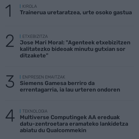
KIROLA
Trainerua uretaratzea, urte osoko gastua
ETXEBIZITZA
Jose Mari Moral: "Agenteek etxebizitzen
kalitatezko bideoak minutu gutxian sor
ditzakete"
ENPRESEN EMAITZAK
Siemens Gamesa berriro da
errentagarria, ia lau urteren ondoren
TEKNOLOGIA
Multiverse Computingek AA ereduak
datu-zentroetara eramateko lankidetza
abiatu du Qualcommekin