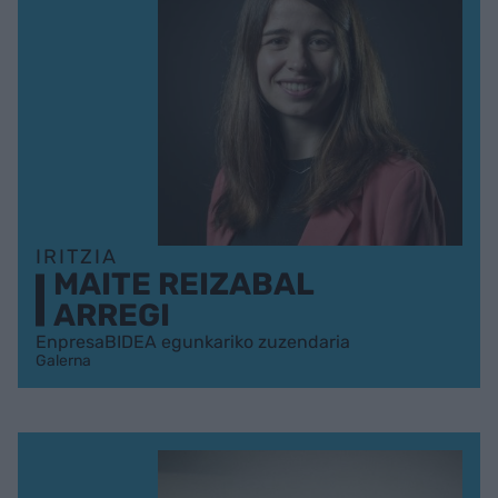
IRITZIA
MAITE REIZABAL
ARREGI
EnpresaBIDEA egunkariko zuzendaria
Galerna