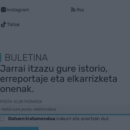
Instagram
Rss
Tiktok
BULETINA
Jarrai itzazu gure istorio,
erreportaje eta elkarrizketa
onenak.
POSTA-ELEKTRONIKOA
Datuen tratamendua
irakurri eta onartzen dut.