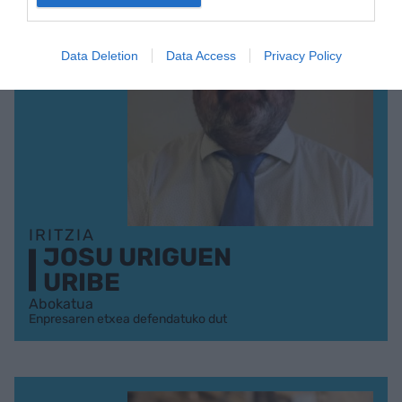
Data Deletion
Data Access
Privacy Policy
IRITZIA
JOSU URIGUEN
URIBE
Abokatua
Enpresaren etxea defendatuko dut