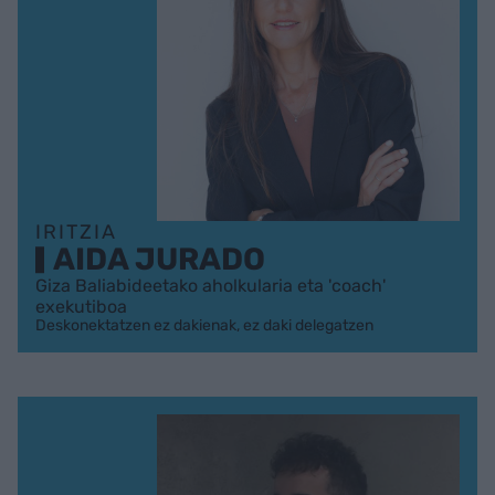
IRITZIA
AIDA JURADO
Giza Baliabideetako aholkularia eta 'coach'
exekutiboa
Deskonektatzen ez dakienak, ez daki delegatzen