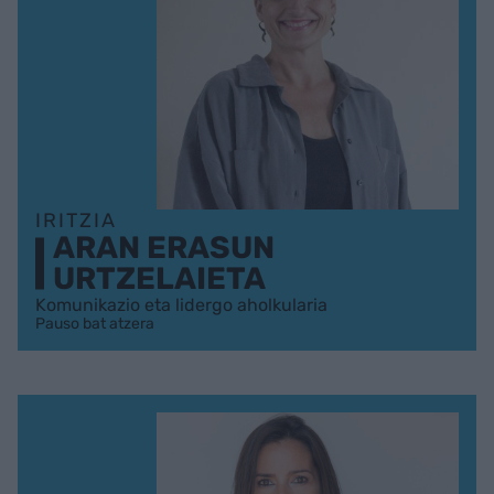
IRITZIA
ARAN ERASUN
URTZELAIETA
Komunikazio eta lidergo aholkularia
Pauso bat atzera