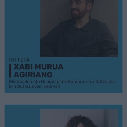
IRITZIA
XABI MURUA
AGIRIANO
Ekintzailea eta Osoigo plataformaren fundatzailea
Existituarazi duten ideia hori