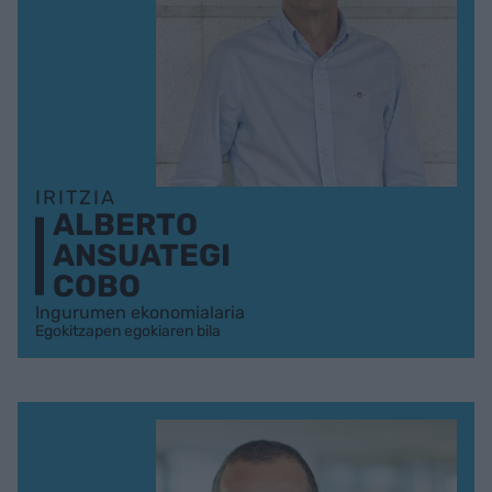
IRITZIA
ALBERTO
ANSUATEGI
COBO
Ingurumen ekonomialaria
Egokitzapen egokiaren bila