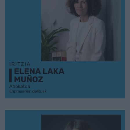
IRITZIA
ELENA LAKA
MUÑOZ
Abokatua
Enpresarien delituak