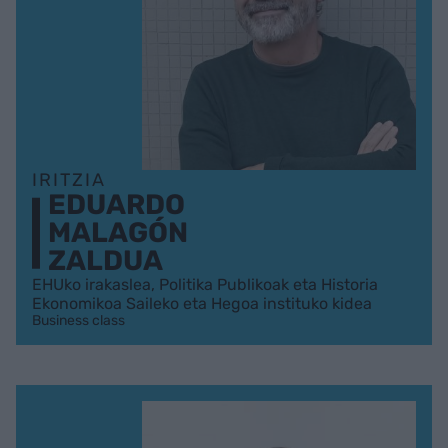
IRITZIA
EDUARDO
MALAGÓN
ZALDUA
EHUko irakaslea, Politika Publikoak eta Historia
Ekonomikoa Saileko eta Hegoa instituko kidea
Business class