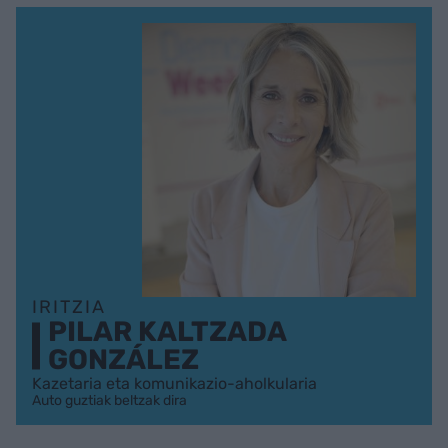
IRITZIA
PILAR KALTZADA
GONZÁLEZ
Kazetaria eta komunikazio-aholkularia
Auto guztiak beltzak dira