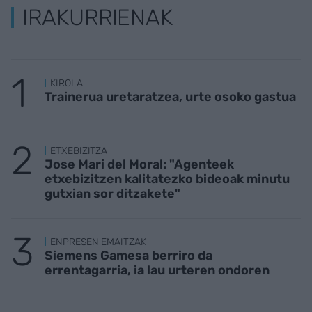
IRAKURRIENAK
KIROLA
Trainerua uretaratzea, urte osoko gastua
ETXEBIZITZA
Jose Mari del Moral: "Agenteek
etxebizitzen kalitatezko bideoak minutu
gutxian sor ditzakete"
ENPRESEN EMAITZAK
Siemens Gamesa berriro da
errentagarria, ia lau urteren ondoren