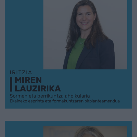
IRITZIA
MIREN
LAUZIRIKA
Sormen eta berrikuntza aholkularia
Ekaineko esprinta eta formakuntzaren birplanteamendua