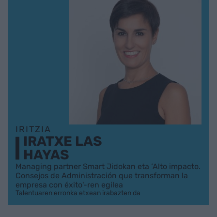
IRITZIA
IRATXE LAS
HAYAS
Managing partner Smart Jidokan eta ‘Alto impacto.
Consejos de Administración que transforman la
empresa con éxito'-ren egilea
Talentuaren erronka etxean irabazten da