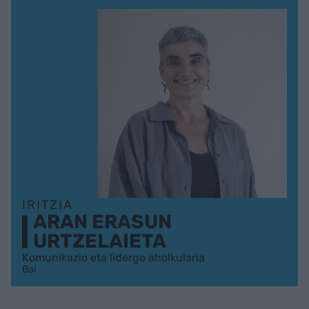
IRITZIA
ARAN ERASUN
URTZELAIETA
Komunikazio eta lidergo aholkularia
Bai