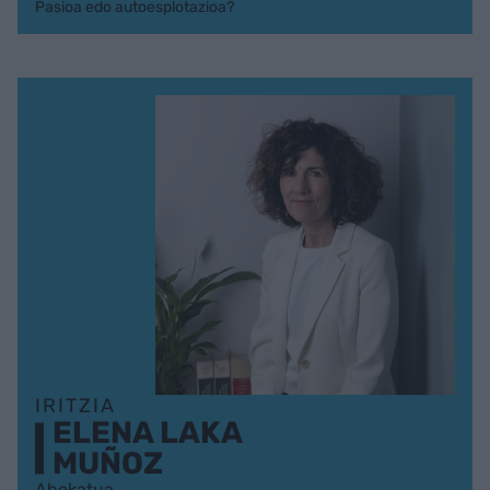
Pasioa edo autoesplotazioa?
IRITZIA
ELENA LAKA
MUÑOZ
Abokatua