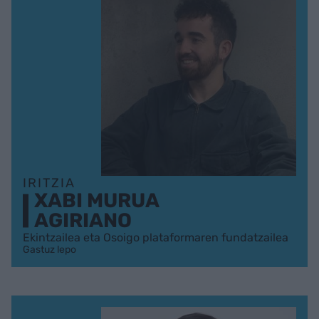
IRITZIA
XABI MURUA
AGIRIANO
Ekintzailea eta Osoigo plataformaren fundatzailea
Gastuz lepo