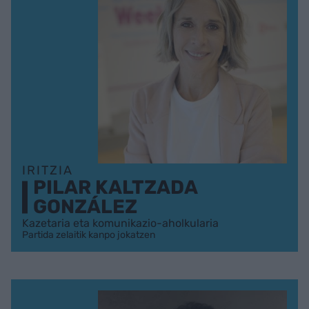
IRITZIA
PILAR KALTZADA
GONZÁLEZ
Kazetaria eta komunikazio-aholkularia
Partida zelaitik kanpo jokatzen