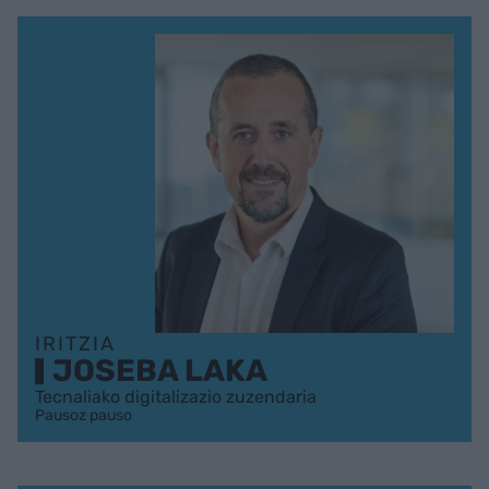
IRITZIA
JOSEBA LAKA
Tecnaliako digitalizazio zuzendaria
Pausoz pauso