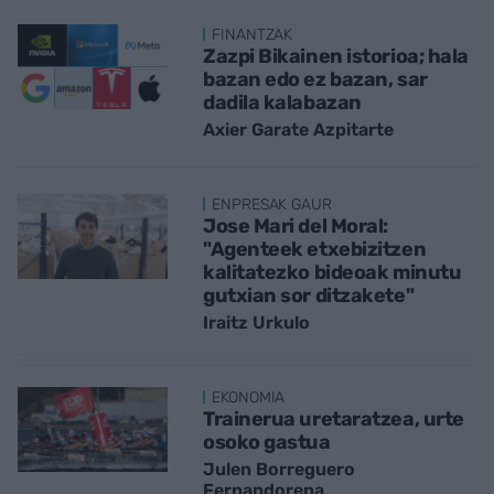
FINANTZAK
Zazpi Bikainen istorioa; hala
bazan edo ez bazan, sar
dadila kalabazan
Axier Garate Azpitarte
ENPRESAK GAUR
Jose Mari del Moral:
"Agenteek etxebizitzen
kalitatezko bideoak minutu
gutxian sor ditzakete"
Iraitz Urkulo
EKONOMIA
Trainerua uretaratzea, urte
osoko gastua
Julen Borreguero
Fernandorena