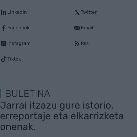
Linkedin
Twitter
Facebook
Email
Instagram
Rss
Tiktok
BULETINA
Jarrai itzazu gure istorio,
erreportaje eta elkarrizketa
onenak.