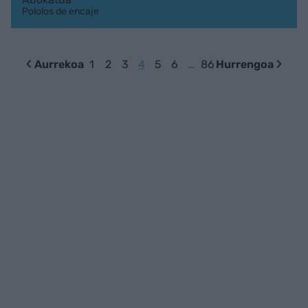
Pololos de encaje
Aurrekoa
1
2
3
4
5
6
…
86
Hurrengoa