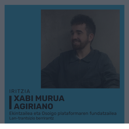
IRITZIA
XABI MURUA
AGIRIANO
Ekintzailea eta Osoigo plataformaren fundatzailea
Lan-trantsizio berrirantz