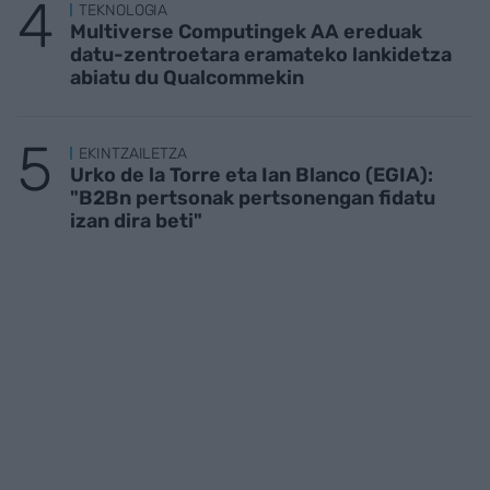
TEKNOLOGIA
Multiverse Computingek AA ereduak
datu-zentroetara eramateko lankidetza
abiatu du Qualcommekin
EKINTZAILETZA
Urko de la Torre eta Ian Blanco (EGIA):
"B2Bn pertsonak pertsonengan fidatu
izan dira beti"