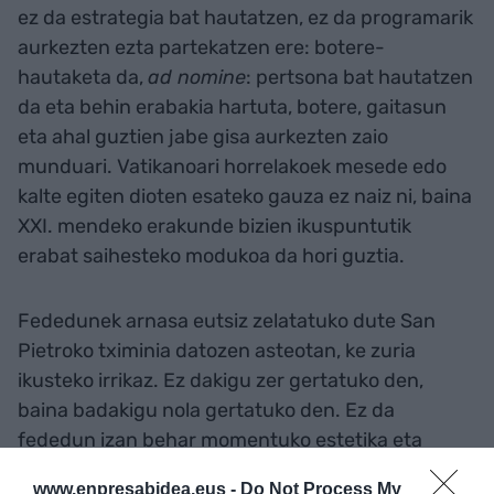
ez da estrategia bat hautatzen, ez da programarik
aurkezten ezta partekatzen ere: botere-
hautaketa da,
ad nomine
: pertsona bat hautatzen
da eta behin erabakia hartuta, botere, gaitasun
eta ahal guztien jabe gisa aurkezten zaio
munduari. Vatikanoari horrelakoek mesede edo
kalte egiten dioten esateko gauza ez naiz ni, baina
XXI. mendeko erakunde bizien ikuspuntutik
erabat saihesteko modukoa da hori guztia.
Fededunek arnasa eutsiz zelatatuko dute San
Pietroko tximinia datozen asteotan, ke zuria
ikusteko irrikaz. Ez dakigu zer gertatuko den,
baina badakigu nola gertatuko den. Ez da
fededun izan behar momentuko estetika eta
sinbolismoa oso indartsuak direla ikusteko, baina
www.enpresabidea.eus -
Do Not Process My