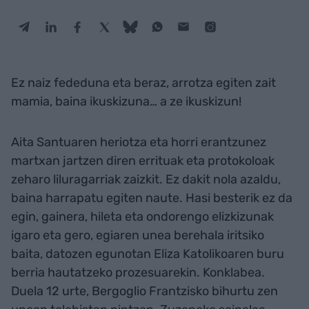
Ez naiz fededuna eta beraz, arrotza egiten zait
mamia, baina ikuskizuna… a ze ikuskizun!
Aita Santuaren heriotza eta horri erantzunez
martxan jartzen diren errituak eta protokoloak
zeharo liluragarriak zaizkit. Ez dakit nola azaldu,
baina harrapatu egiten naute. Hasi besterik ez da
egin, gainera, hileta eta ondorengo elizkizunak
igaro eta gero, egiaren unea berehala iritsiko
baita, datozen egunotan Eliza Katolikoaren buru
berria hautatzeko prozesuarekin. Konklabea.
Duela 12 urte, Bergoglio Frantzisko bihurtu zen