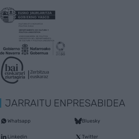
JARRAITU ENPRESABIDEA
Whatsapp
Bluesky
Linkedin
Twitter