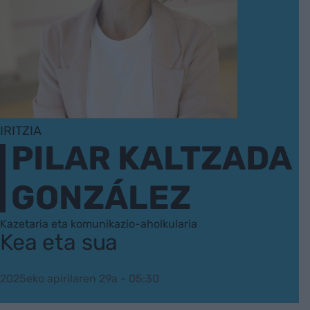
IRITZIA
PILAR KALTZADA
GONZÁLEZ
Kazetaria eta komunikazio-aholkularia
Kea eta sua
2025eko apirilaren 29a - 05:30