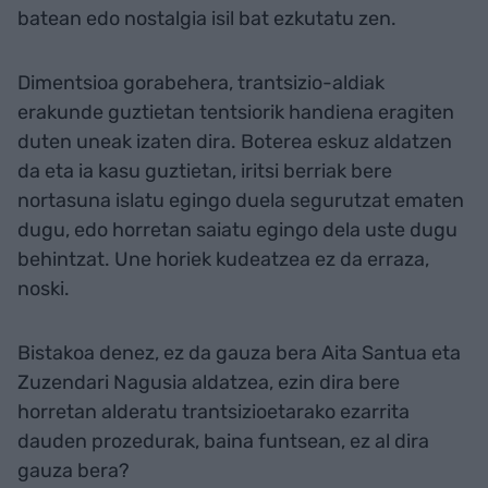
batean edo nostalgia isil bat ezkutatu zen.
Dimentsioa gorabehera, trantsizio-aldiak
erakunde guztietan tentsiorik handiena eragiten
duten uneak izaten dira. Boterea eskuz aldatzen
da eta ia kasu guztietan, iritsi berriak bere
nortasuna islatu egingo duela segurutzat ematen
dugu, edo horretan saiatu egingo dela uste dugu
behintzat. Une horiek kudeatzea ez da erraza,
noski.
Bistakoa denez, ez da gauza bera Aita Santua eta
Zuzendari Nagusia aldatzea, ezin dira bere
horretan alderatu trantsizioetarako ezarrita
dauden prozedurak, baina funtsean, ez al dira
gauza bera?