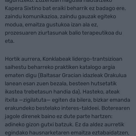
Kapera Sixtino bat eraiki beharrik ez badago ere,
zaindu komunikazioa, zaindu gauzak egiteko
modua, emaitza gustukoa izan ala ez,
prozesuaren ziurtasunak balio terapeutikoa du
eta.
Hortik aurrera, Konklabeak lidergo-trantsizioan
saihestu beharreko praktiken katalogo argia
ematen digu (Baltasar Gracian idazleak Orakulua
lanean esan zuen bezala, besteen hutsetatik
ikastea trebetasun handia da). Hasteko, ateak
itxita —zigilatuta— egiten da bilera, bizkar emanda
erakundeko bestelako interes-taldeei. Boterearen
jagole direnek baino ez dute parte hartzen:
adineko gizon gutxi batzuk. Ez da aldez aurretik
egindako hausnarketaren emaitza eztabaidatzen,