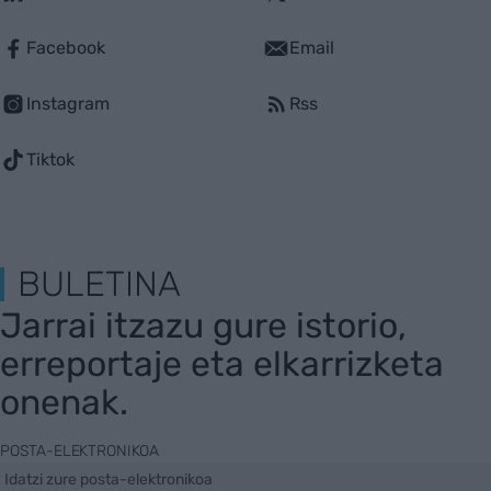
Facebook
Email
Instagram
Rss
Tiktok
BULETINA
Jarrai itzazu gure istorio,
erreportaje eta elkarrizketa
onenak.
POSTA-ELEKTRONIKOA