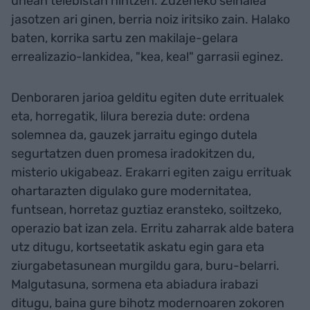
unean telebistan nintzen. Zuzeneko seinalea
jasotzen ari ginen, berria noiz iritsiko zain. Halako
baten, korrika sartu zen makilaje-gelara
errealizazio-lankidea, "kea, kea!" garrasii eginez.
Denboraren jarioa gelditu egiten dute erritualek
eta, horregatik, lilura berezia dute: ordena
solemnea da, gauzek jarraitu egingo dutela
segurtatzen duen promesa iradokitzen du,
misterio ukigabeaz. Erakarri egiten zaigu errituak
ohartarazten digulako gure modernitatea,
funtsean, horretaz guztiaz eransteko, soiltzeko,
operazio bat izan zela. Erritu zaharrak alde batera
utz ditugu, kortseetatik askatu egin gara eta
ziurgabetasunean murgildu gara, buru-belarri.
Malgutasuna, sormena eta abiadura irabazi
ditugu, baina gure bihotz modernoaren zokoren