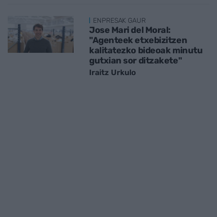
ENPRESAK GAUR
Jose Mari del Moral:
"Agenteek etxebizitzen
kalitatezko bideoak minutu
gutxian sor ditzakete"
Iraitz Urkulo