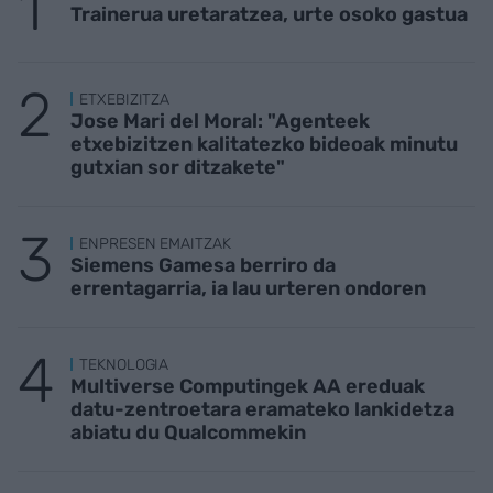
Trainerua uretaratzea, urte osoko gastua
ETXEBIZITZA
Jose Mari del Moral: "Agenteek
etxebizitzen kalitatezko bideoak minutu
gutxian sor ditzakete"
ENPRESEN EMAITZAK
Siemens Gamesa berriro da
errentagarria, ia lau urteren ondoren
TEKNOLOGIA
Multiverse Computingek AA ereduak
datu-zentroetara eramateko lankidetza
abiatu du Qualcommekin