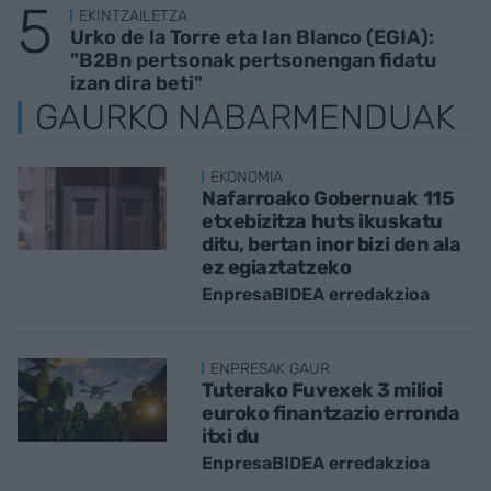
EKINTZAILETZA
Urko de la Torre eta Ian Blanco (EGIA):
"B2Bn pertsonak pertsonengan fidatu
izan dira beti"
GAURKO NABARMENDUAK
EKONOMIA
Nafarroako Gobernuak 115
etxebizitza huts ikuskatu
ditu, bertan inor bizi den ala
ez egiaztatzeko
EnpresaBIDEA erredakzioa
ENPRESAK GAUR
Tuterako Fuvexek 3 milioi
euroko finantzazio erronda
itxi du
EnpresaBIDEA erredakzioa