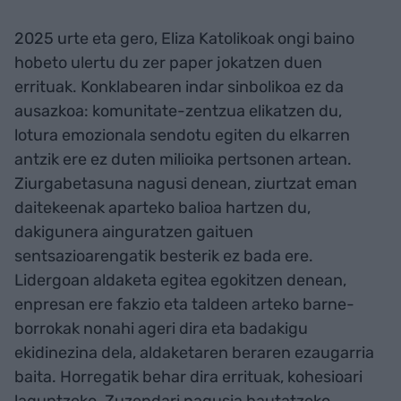
2025 urte eta gero, Eliza Katolikoak ongi baino
hobeto ulertu du zer paper jokatzen duen
errituak. Konklabearen indar sinbolikoa ez da
ausazkoa: komunitate-zentzua elikatzen du,
lotura emozionala sendotu egiten du elkarren
antzik ere ez duten milioika pertsonen artean.
Ziurgabetasuna nagusi denean, ziurtzat eman
daitekeenak aparteko balioa hartzen du,
dakigunera ainguratzen gaituen
sentsazioarengatik besterik ez bada ere.
Lidergoan aldaketa egitea egokitzen denean,
enpresan ere fakzio eta taldeen arteko barne-
borrokak nonahi ageri dira eta badakigu
ekidinezina dela, aldaketaren beraren ezaugarria
baita. Horregatik behar dira errituak, kohesioari
laguntzeko. Zuzendari nagusia hautatzeko