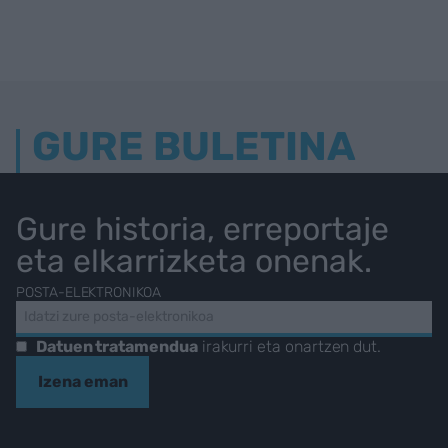
GURE BULETINA
Gure historia, erreportaje
eta elkarrizketa onenak.
POSTA-ELEKTRONIKOA
Datuen tratamendua
irakurri eta onartzen dut.
Izena eman