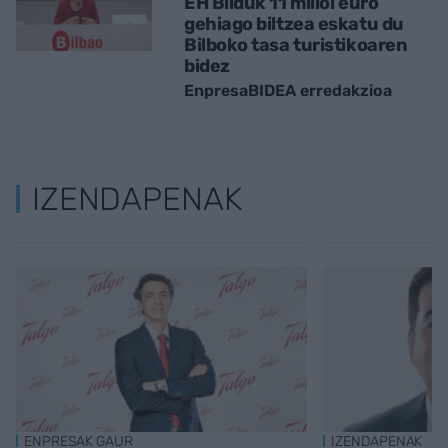
EH Bilduk 11 milioi euro
gehiago biltzea eskatu du
Bilboko tasa turistikoaren
bidez
EnpresaBIDEA erredakzioa
IZENDAPENAK
ENPRESAK GAUR
IZENDAPENAK