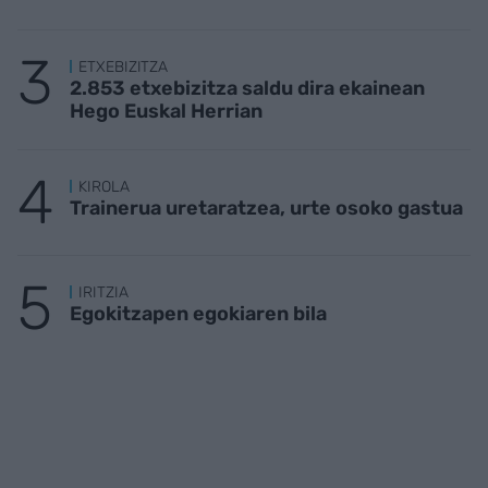
ETXEBIZITZA
2.853 etxebizitza saldu dira ekainean
Hego Euskal Herrian
KIROLA
Trainerua uretaratzea, urte osoko gastua
IRITZIA
Egokitzapen egokiaren bila