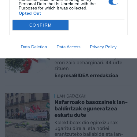
prestazioa
Personal Data that Is Unrelated with the
Purposes for which it was collected.
EnpresaBIDEA erredakzioa
Opted Out
CONFIRM
LAN ISTRIPUAK
Baso lanetan ari zen langile
bat hil da Azkoitian
Data Deletion
Data Access
Privacy Policy
Urrategi auzoko baserri batean
lanean ari zela, enbor bat gainera
erori zaio beharginari. 44 urte
zituen
EnpresaBIDEA erredakzioa
LAN GATAZKAK
Nafarroako basozainek lan-
baldintzak eguneratzea
eskatu dute
Kolektiboak dio eginkizunak
ugaritu direla, eta horiei
erantzuteko baliabide eta lan-