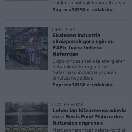
baldintza hobeak behar dituztela
EnpresaBIDEA erredakzioa
INDUSTRIA
Ekainean industria
ekoizpenak gora egin du
EAEn, baina behera
Nafarroan
Ekipo-ondasunen eta energiaren
beherakadek eragin dute
Nafarroako industria osoaren
emaitza negatiboa
EnpresaBIDEA erredakzioa
LAN GATAZKAK
Lehen lan hitzarmena adostu
dute Benis Food Elaborados
Naturales enpresan
Mercadonarentzat patata-tortilak