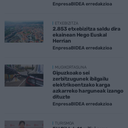
EnpresaBIDEA erredakzioa
ETXEBIZITZA
2.853 etxebizitza saldu dira
ekainean Hego Euskal
Herrian
EnpresaBIDEA erredakzioa
MUGIKORTASUNA
Gipuzkoako sei
zerbitzugunek ibilgailu
elektrikoentzako karga
azkarreko harguneak izango
dituzte
EnpresaBIDEA erredakzioa
TURISMOA