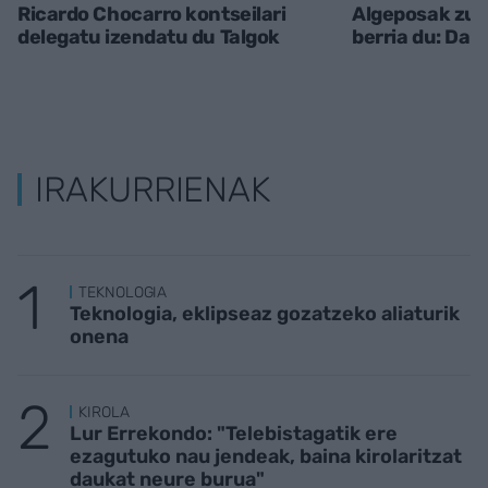
Ricardo Chocarro kontseilari
Algeposak zuz
delegatu izendatu du Talgok
berria du: Dani
IRAKURRIENAK
TEKNOLOGIA
Teknologia, eklipseaz gozatzeko aliaturik
onena
KIROLA
Lur Errekondo: "Telebistagatik ere
ezagutuko nau jendeak, baina kirolaritzat
daukat neure burua"