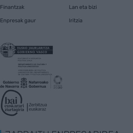
Finantzak
Lan eta bizi
Enpresak gaur
Iritzia