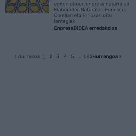
egiten dituen enpresa nafarra da
Elaborados Naturales. Funesen,
Corellan eta Errioxan ditu
lantegiak
EnpresaBIDEA erredakzioa
Aurrekoa
1
2
3
4
5
…
682
Hurrengoa