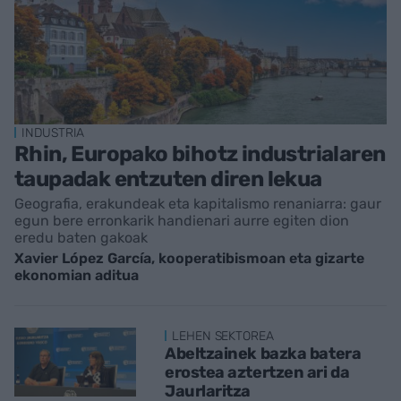
INDUSTRIA
Rhin, Europako bihotz industrialaren
taupadak entzuten diren lekua
Geografia, erakundeak eta kapitalismo renaniarra: gaur
egun bere erronkarik handienari aurre egiten dion
eredu baten gakoak
Xavier López García, kooperatibismoan eta gizarte
ekonomian aditua
LEHEN SEKTOREA
Abeltzainek bazka batera
erostea aztertzen ari da
Jaurlaritza