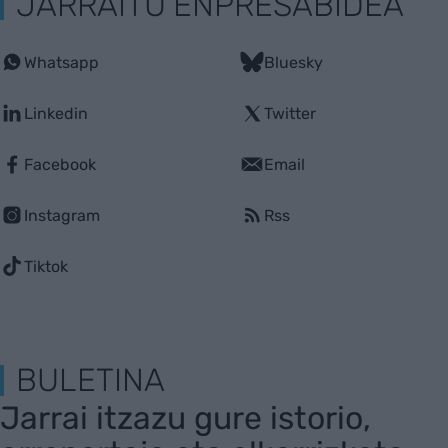
JARRAITU ENPRESABIDEA
Whatsapp
Bluesky
Linkedin
Twitter
Facebook
Email
Instagram
Rss
Tiktok
BULETINA
Jarrai itzazu gure istorio,