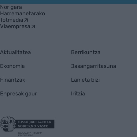
Nor gara
Harremanetarako
Totmedia
Viaempresa
Aktualitatea
Berrikuntza
Ekonomia
Jasangarritasuna
Finantzak
Lan eta bizi
Enpresak gaur
Iritzia