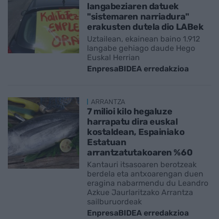
langabeziaren datuek
"sistemaren narriadura"
erakusten dutela dio LABek
Uztailean, ekainean baino 1.912
langabe gehiago daude Hego
Euskal Herrian
EnpresaBIDEA erredakzioa
ARRANTZA
7 milioi kilo hegaluze
harrapatu dira euskal
kostaldean, Espainiako
Estatuan
arrantzatutakoaren %60
Kantauri itsasoaren berotzeak
berdela eta antxoarengan duen
eragina nabarmendu du Leandro
Azkue Jaurlaritzako Arrantza
sailburuordeak
EnpresaBIDEA erredakzioa