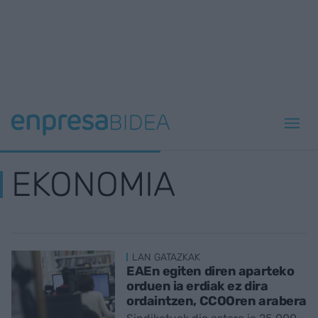
EKONOMIA
LAN GATAZKAK
EAEn egiten diren aparteko
orduen ia erdiak ez dira
ordaintzen, CCOOren arabera