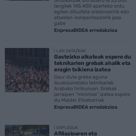
Sindikatuak dio astero ia 25.000
langilek 145.400 aparteko ordu
egiten dituztela ordainsaririk edo
atseden-konpentsaziorik jaso
gabe
EnpresaBIDEA erredakzioa
LAN GATAZKAK
Gasteizko alkateak espero du
teknikarien grebak ahalik eta
eragin txikiena izatea
Gaur dute greba eguna
ikuskizunetako teknikariek
Arabako hiriburuan. Grebak
jarraipen "minimoa" izatea espero
du Maider Etxebarriak
EnpresaBIDEA erredakzioa
ENPLEGUA
Afiliazioaren eta