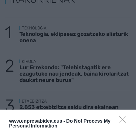
TEKNOLOGIA
Teknologia, eklipseaz gozatzeko aliaturik
onena
KIROLA
Lur Errekondo: "Telebistagatik ere
ezagutuko nau jendeak, baina kirolaritzat
daukat neure burua"
ETXEBIZITZA
2.853 etxebizitza saldu dira ekainean
Hego Euskal Herrian
www.enpresabidea.eus -
Do Not Process My
Personal Information
KIROLA