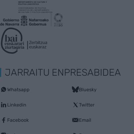
JARRAITU ENPRESABIDEA
Whatsapp
Bluesky
Linkedin
Twitter
Facebook
Email