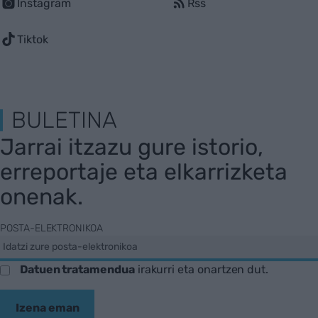
Instagram
Rss
Tiktok
BULETINA
Jarrai itzazu gure istorio,
erreportaje eta elkarrizketa
onenak.
POSTA-ELEKTRONIKOA
Datuen tratamendua
irakurri eta onartzen dut.
Izena eman