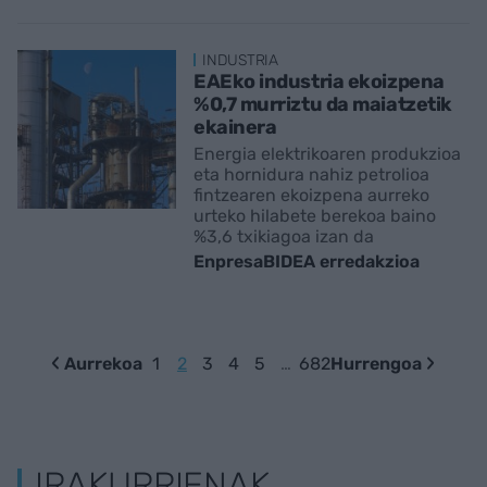
INDUSTRIA
EAEko industria ekoizpena
%0,7 murriztu da maiatzetik
ekainera
Energia elektrikoaren produkzioa
eta hornidura nahiz petrolioa
fintzearen ekoizpena aurreko
urteko hilabete berekoa baino
%3,6 txikiagoa izan da
EnpresaBIDEA erredakzioa
Aurrekoa
1
2
3
4
5
…
682
Hurrengoa
IRAKURRIENAK