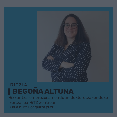
IRITZIA
BEGOÑA ALTUNA
Hizkuntzaren prozesamenduan doktoretza-ondoko
ikertzailea HiTZ zentroan
Burua hustu, gorputza puztu