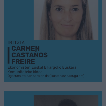
IRITZIA
CARMEN
CASTAÑOS
FREIRE
Ekonomisten Euskal Elkargoko Euskara
Komunitateko kidea
Ogasuna etxean sartzen da (ikusten ez badugu ere)