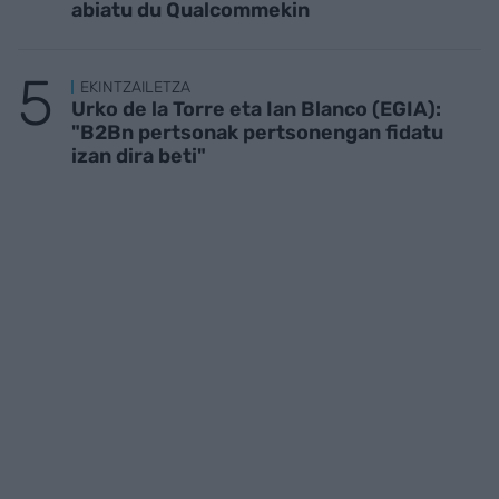
abiatu du Qualcommekin
EKINTZAILETZA
Urko de la Torre eta Ian Blanco (EGIA):
"B2Bn pertsonak pertsonengan fidatu
izan dira beti"