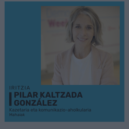
IRITZIA
PILAR KALTZADA
GONZÁLEZ
Kazetaria eta komunikazio-aholkularia
Mahaiak