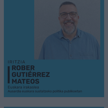
IRITZIA
ROBER
GUTIÉRREZ
MATEOS
Euskara irakaslea
Ausardia euskara sustatzeko politika publikoetan