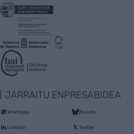
JARRAITU ENPRESABIDEA
Whatsapp
Bluesky
Linkedin
Twitter