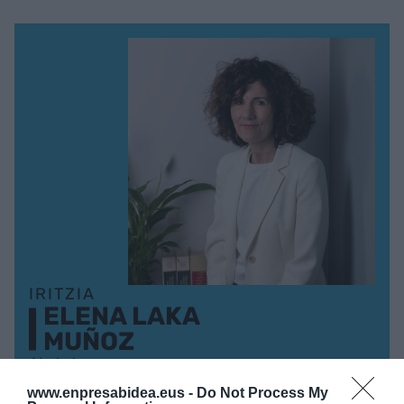
IRITZIA
ELENA LAKA
MUÑOZ
Abokatua
Pertsona juridikoek delituak egin ahal dituzte?
www.enpresabidea.eus -
Do Not Process My