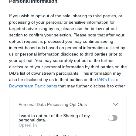
Personal Information
If you wish to opt-out of the sale, sharing to third parties, or
processing of your personal or sensitive information for
targeted advertising by us, please use the below opt-out
section to confirm your selection. Please note that after your
opt-out request is processed you may continue seeing
interest-based ads based on personal information utilized by
us or personal information disclosed to third parties prior to
your opt-out. You may separately opt-out of the further
disclosure of your personal information by third parties on the
IAB’s list of downstream participants. This information may
also be disclosed by us to third parties on the
IAB’s List of
Downstream Participants
that may further disclose it to other
third parties.
IRITZIA
Personal Data Processing Opt Outs
IRATXE PASCUAL
I want to opt-out of the Sharing of my
Emakumeon malgutasuna, enpresaren etorkizuna
personal data.
Opted In