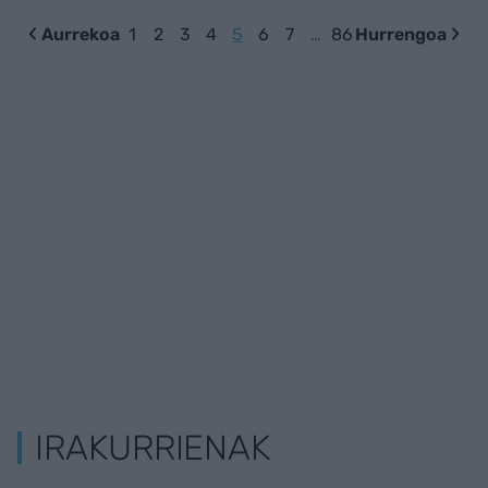
Aurrekoa
1
2
3
4
5
6
7
…
86
Hurrengoa
IRAKURRIENAK