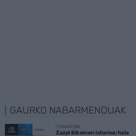
GAURKO NABARMENDUAK
FINANTZAK
Zazpi Bikainen istorioa; hala