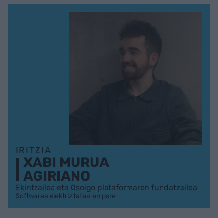
IRITZIA
XABI MURUA
AGIRIANO
Ekintzailea eta Osoigo plataformaren fundatzailea
Softwarea elektrizitatearen pare