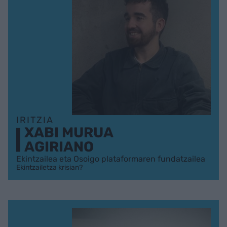
IRITZIA
XABI MURUA
AGIRIANO
Ekintzailea eta Osoigo plataformaren fundatzailea
Ekintzailetza krisian?