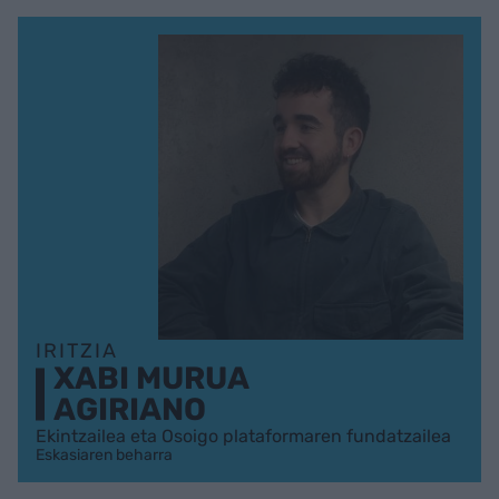
IRITZIA
XABI MURUA
AGIRIANO
Ekintzailea eta Osoigo plataformaren fundatzailea
Eskasiaren beharra