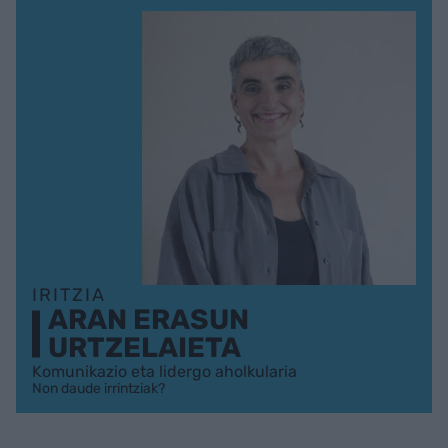
IRITZIA
ARAN ERASUN
URTZELAIETA
Komunikazio eta lidergo aholkularia
Non daude irrintziak?