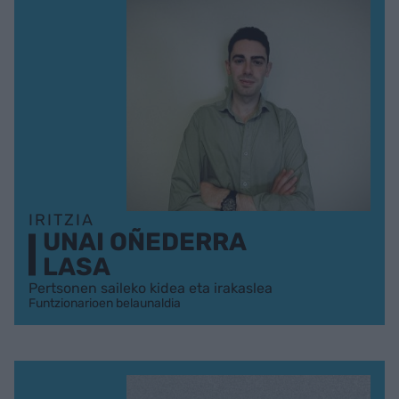
IRITZIA
UNAI OÑEDERRA
LASA
Pertsonen saileko kidea eta irakaslea
Funtzionarioen belaunaldia