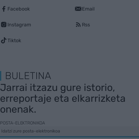
Facebook
Email
Instagram
Rss
Tiktok
BULETINA
Jarrai itzazu gure istorio,
erreportaje eta elkarrizketa
onenak.
POSTA-ELEKTRONIKOA