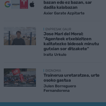
bazan edo ez bazan, sar
dadila kalabazan
Axier Garate Azpitarte
ENPRESAK GAUR
Jose Mari del Moral:
"Agenteek etxebizitzen
kalitatezko bideoak minutu
gutxian sor ditzakete"
Iraitz Urkulo
EKONOMIA
Trainerua uretaratzea, urte
osoko gastua
Julen Borreguero
Fernandorena