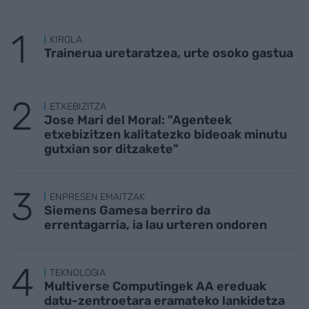
KIROLA
Trainerua uretaratzea, urte osoko gastua
ETXEBIZITZA
Jose Mari del Moral: "Agenteek
etxebizitzen kalitatezko bideoak minutu
gutxian sor ditzakete"
ENPRESEN EMAITZAK
Siemens Gamesa berriro da
errentagarria, ia lau urteren ondoren
TEKNOLOGIA
Multiverse Computingek AA ereduak
datu-zentroetara eramateko lankidetza