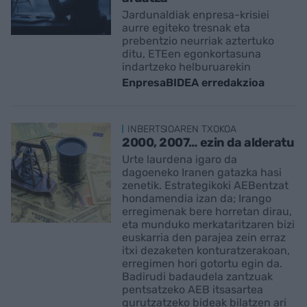
Jardunaldiak enpresa-krisiei
aurre egiteko tresnak eta
prebentzio neurriak aztertuko
ditu, ETEen egonkortasuna
indartzeko helburuarekin
EnpresaBIDEA erredakzioa
INBERTSIOAREN TXOKOA
2000, 2007… ezin da alderatu
Urte laurdena igaro da
dagoeneko Iranen gatazka hasi
zenetik. Estrategikoki AEBentzat
hondamendia izan da; Irango
erregimenak bere horretan dirau,
eta munduko merkataritzaren bizi
euskarria den parajea zein erraz
itxi dezaketen konturatzerakoan,
erregimen hori gotortu egin da.
Badirudi badaudela zantzuak
pentsatzeko AEB itsasartea
gurutzatzeko bideak bilatzen ari