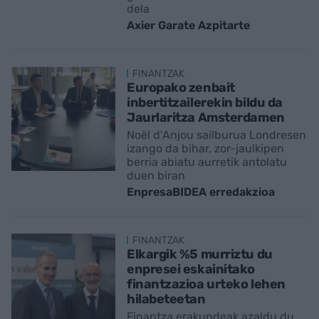
dela
Axier Garate Azpitarte
FINANTZAK
Europako zenbait
inbertitzailerekin bildu da
Jaurlaritza Amsterdamen
Noël d’Anjou sailburua Londresen
izango da bihar, zor-jaulkipen
berria abiatu aurretik antolatu
duen biran
EnpresaBIDEA erredakzioa
FINANTZAK
Elkargik %5 murriztu du
enpresei eskainitako
finantzazioa urteko lehen
hilabeteetan
Finantza erakundeak azaldu du