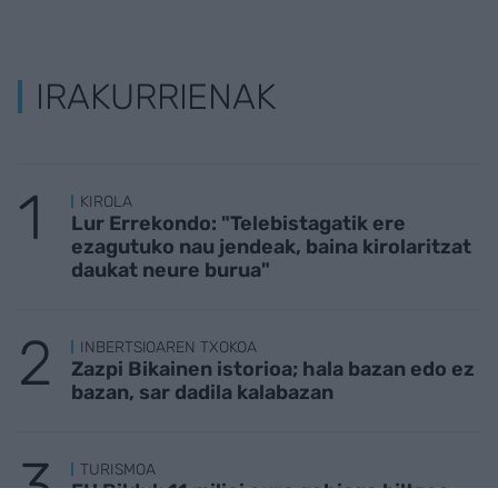
IRAKURRIENAK
KIROLA
Lur Errekondo: "Telebistagatik ere
ezagutuko nau jendeak, baina kirolaritzat
daukat neure burua"
INBERTSIOAREN TXOKOA
Zazpi Bikainen istorioa; hala bazan edo ez
bazan, sar dadila kalabazan
TURISMOA
EH Bilduk 11 milioi euro gehiago biltzea