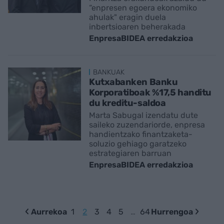
“enpresen egoera ekonomiko
ahulak" eragin duela
inbertsioaren beherakada
EnpresaBIDEA erredakzioa
BANKUAK
Kutxabanken Banku
Korporatiboak %17,5 handitu
du kreditu-saldoa
Marta Sabugal izendatu dute
saileko zuzendariorde, enpresa
handientzako finantzaketa-
soluzio gehiago garatzeko
estrategiaren barruan
EnpresaBIDEA erredakzioa
Aurrekoa
1
2
3
4
5
…
64
Hurrengoa