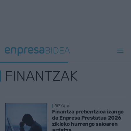
FINANTZAK
BIZKAIA
Finantza prebentzioa izango
da Enpresa Prestatua 2026
zikloko hurrengo saioaren
ardatza