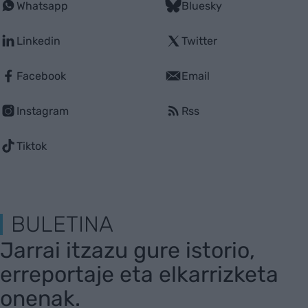
Whatsapp
Bluesky
Linkedin
Twitter
Facebook
Email
Instagram
Rss
Tiktok
BULETINA
Jarrai itzazu gure istorio,
erreportaje eta elkarrizketa
onenak.