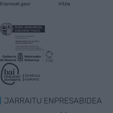
Enpresak gaur
Iritzia
JARRAITU ENPRESABIDEA