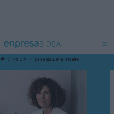
Lan egizu, migratzaile
IRITZIA