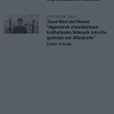
ENPRESAK GAUR
Jose Mari del Moral:
"Agenteek etxebizitzen
kalitatezko bideoak minutu
gutxian sor ditzakete"
Iraitz Urkulo