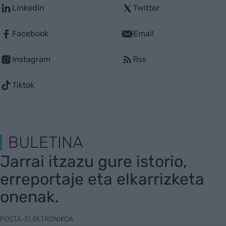
Linkedin
Twitter
Facebook
Email
Instagram
Rss
Tiktok
BULETINA
Jarrai itzazu gure istorio,
erreportaje eta elkarrizketa
onenak.
POSTA-ELEKTRONIKOA