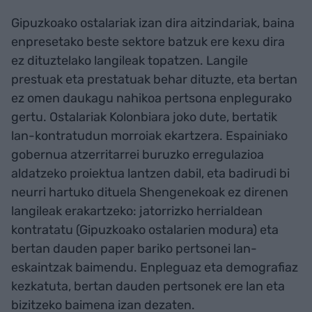
Gipuzkoako ostalariak izan dira aitzindariak, baina
enpresetako beste sektore batzuk ere kexu dira
ez dituztelako langileak topatzen. Langile
prestuak eta prestatuak behar dituzte, eta bertan
ez omen daukagu nahikoa pertsona enplegurako
gertu. Ostalariak Kolonbiara joko dute, bertatik
lan-kontratudun morroiak ekartzera. Espainiako
gobernua atzerritarrei buruzko erregulazioa
aldatzeko proiektua lantzen dabil, eta badirudi bi
neurri hartuko dituela Shengenekoak ez direnen
langileak erakartzeko: jatorrizko herrialdean
kontratatu (Gipuzkoako ostalarien modura) eta
bertan dauden paper bariko pertsonei lan-
eskaintzak baimendu. Enpleguaz eta demografiaz
kezkatuta, bertan dauden pertsonek ere lan eta
bizitzeko baimena izan dezaten.