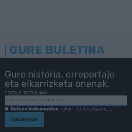
GURE BULETINA
Gure historia, erreportaje
eta elkarrizketa onenak.
POSTA-ELEKTRONIKOA
Datuen tratamendua
irakurri eta onartzen dut.
Izena eman