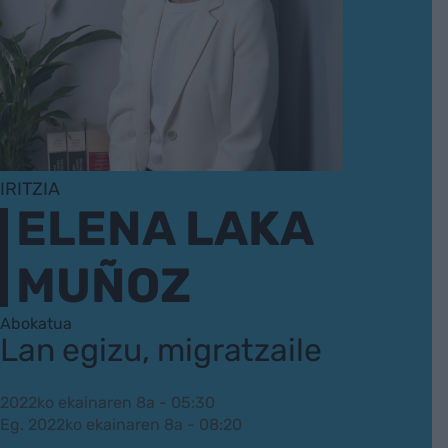
IRITZIA
ELENA LAKA
MUÑOZ
Abokatua
Lan egizu, migratzaile
2022ko ekainaren 8a - 05:30
Eg. 2022ko ekainaren 8a - 08:20