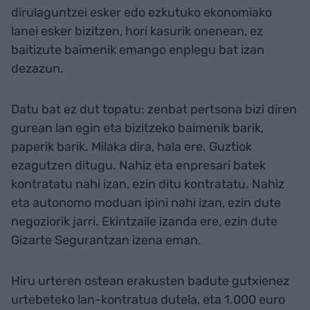
dirulaguntzei esker edo ezkutuko ekonomiako
lanei esker bizitzen, hori kasurik onenean, ez
baitizute baimenik emango enplegu bat izan
dezazun.
Datu bat ez dut topatu: zenbat pertsona bizi diren
gurean lan egin eta bizitzeko baimenik barik,
paperik barik. Milaka dira, hala ere. Guztiok
ezagutzen ditugu. Nahiz eta enpresari batek
kontratatu nahi izan, ezin ditu kontratatu. Nahiz
eta autonomo moduan ipini nahi izan, ezin dute
negoziorik jarri. Ekintzaile izanda ere, ezin dute
Gizarte Segurantzan izena eman.
Hiru urteren ostean erakusten badute gutxienez
urtebeteko lan-kontratua dutela, eta 1.000 euro