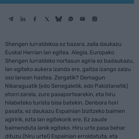
Shengen lurraldekoa ez bazara, zaila daukazu
Euskal Herrian lan egitea. Alegia, Europako
Shengen lurraldeko nortasun agiria ez badaukazu,
lan egiteko aukera izanda ere, gaitza izango zaizu
oso lanean hastea. Zergatik? Demagun
Nikaraguatik (edo Senegaletik, edo Pakistanetik)
etorri zarela, zure pasaportearekin, eta hiru
hilabeteko turista bisa batekin. Denbora hori
pasata, ez daukazu Espainian bizitzeko baimen
agiririk, ezta lan egitekorik ere. Ez zaude
baimenduta lanik egiteko. Hiru urte pasa behar
dituzu (hiru urte!) Espainian erroldatuta, eta