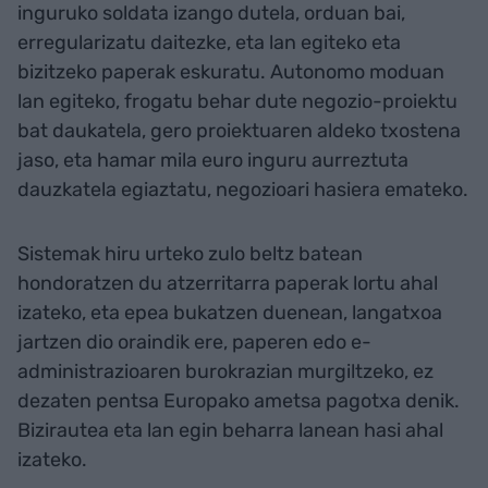
inguruko soldata izango dutela, orduan bai,
erregularizatu daitezke, eta lan egiteko eta
bizitzeko paperak eskuratu. Autonomo moduan
lan egiteko, frogatu behar dute negozio-proiektu
bat daukatela, gero proiektuaren aldeko txostena
jaso, eta hamar mila euro inguru aurreztuta
dauzkatela egiaztatu, negozioari hasiera emateko.
Sistemak hiru urteko zulo beltz batean
hondoratzen du atzerritarra paperak lortu ahal
izateko, eta epea bukatzen duenean, langatxoa
jartzen dio oraindik ere, paperen edo e-
administrazioaren burokrazian murgiltzeko, ez
dezaten pentsa Europako ametsa pagotxa denik.
Bizirautea eta lan egin beharra lanean hasi ahal
izateko.