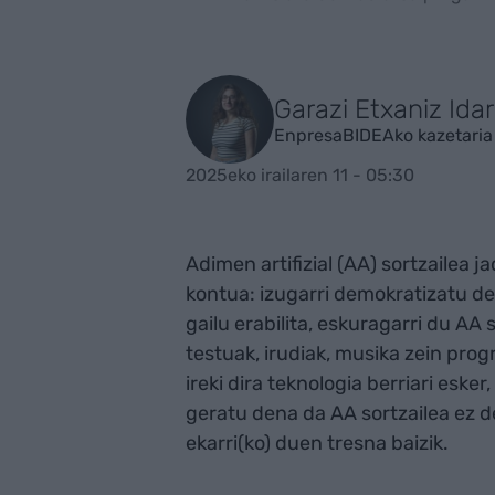
Garazi Etxaniz Idar
EnpresaBIDEAko kazetaria
2025eko irailaren 11 - 05:30
Adimen artifizial (AA) sortzailea 
kontua: izugarri demokratizatu d
gailu erabilita, eskuragarri du AA 
testuak, irudiak, musika zein pro
ireki dira teknologia berriari esker
geratu dena da AA sortzailea ez d
ekarri(ko) duen tresna baizik.