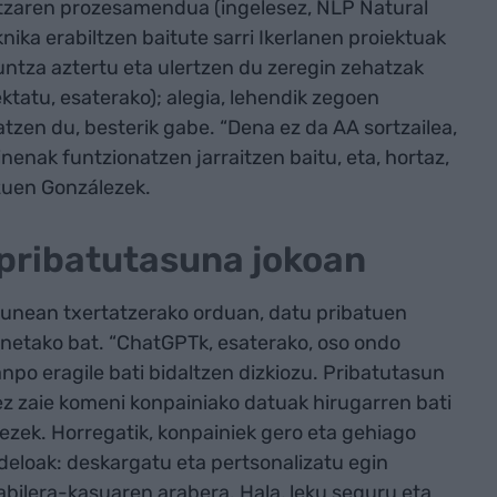
ntzaren prozesamendua (ingelesez, NLP Natural
ika erabiltzen baitute sarri Ikerlanen proiektuak
untza aztertu eta ulertzen du zeregin zehatzak
tatu, esaterako); alegia, lehendik zegoen
atzen du, besterik gabe. “Dena ez da AA sortzailea,
inenak funtzionatzen jarraitzen baitu, eta, hortaz,
 zuen Gonzálezek.
pribatutasuna jokoan
dunean txertatzerako orduan, datu pribatuen
netako bat. “ChatGPTk, esaterako, oso ondo
npo eragile bati bidaltzen dizkiozu. Pribatutasun
 ez zaie komeni konpainiako datuak hirugarren bati
lezek. Horregatik, konpainiek gero eta gehiago
odeloak: deskargatu eta pertsonalizatu egin
bilera-kasuaren arabera. Hala, leku seguru eta