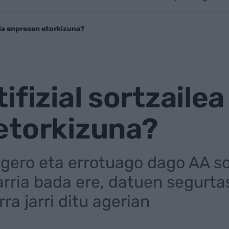
l da enpresen etorkizuna?
fizial sortzailea
etorkizuna?
gero eta errotuago dago AA so
arria bada ere, datuen segurta
a jarri ditu agerian