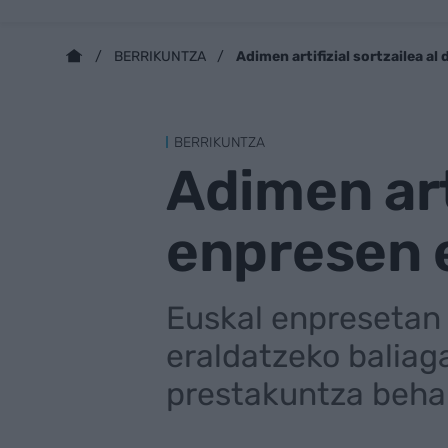
Adimen artifizial sortzailea a
BERRIKUNTZA
BERRIKUNTZA
Adimen arti
enpresen 
Euskal enpresetan 
eraldatzeko baliag
prestakuntza beharr