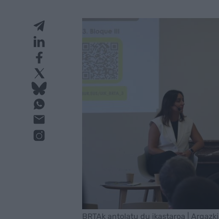
BRTAk antolatu du ikastaroa | Argazk