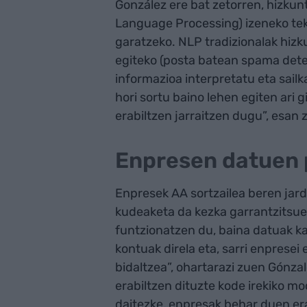
González ere bat zetorren, hizku
Language Processing) izeneko tekn
garatzeko. NLP tradizionalak hizk
egiteko (posta batean spama detek
informazioa interpretatu eta sailk
hori sortu baino lehen egiten ari g
erabiltzen jarraitzen dugu”, esan
Enpresen datuen 
Enpresek AA sortzailea beren jar
kudeaketa da kezka garrantzitsue
funtzionatzen du, baina datuak ka
kontuak direla eta, sarri enpresei
bidaltzea”, ohartarazi zuen Gónza
erabiltzen dituzte kode irekiko m
daitezke, enpresak behar duen era