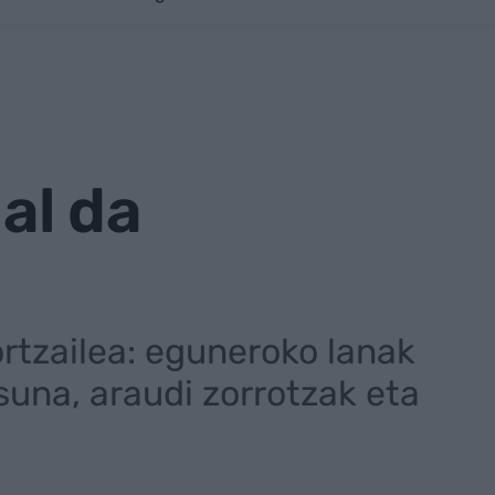
 al da
rtzailea: eguneroko lanak
suna, araudi zorrotzak eta