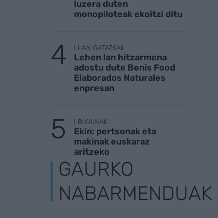
luzera duten
monopiloteak ekoitzi ditu
LAN GATAZKAK
Lehen lan hitzarmena
adostu dute Benis Food
Elaborados Naturales
enpresan
BIKAINAK
Ekin: pertsonak eta
makinak euskaraz
aritzeko
GAURKO
NABARMENDUAK