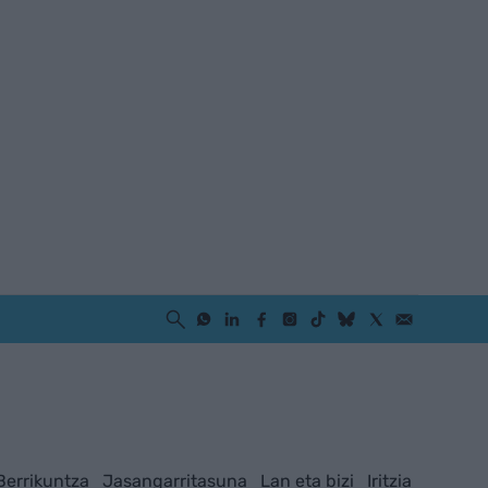
Berrikuntza
Jasangarritasuna
Lan eta bizi
Iritzia