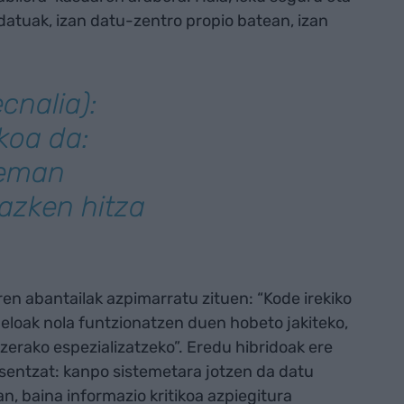
atuak, izan datu-zentro propio batean, izan
cnalia):
koa da:
 eman
azken hitza
ren abantailak azpimarratu zituen: “Kode irekiko
loak nola funtzionatzen duen hobeto jakiteko,
zerako espezializatzeko”. Eredu hibridoak ere
esentzat: kanpo sistemetara jotzen da datu
n, baina informazio kritikoa azpiegitura