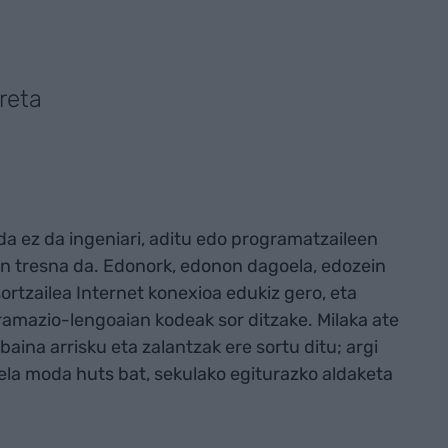
reta
jada ez da ingeniari, aditu edo programatzaileen
en tresna da. Edonork, edonon dagoela, edozein
sortzailea Internet konexioa edukiz gero, eta
gramazio-lengoaian kodeak sor ditzake. Milaka ate
, baina arrisku eta zalantzak ere sortu ditu; argi
ela moda huts bat, sekulako egiturazko aldaketa