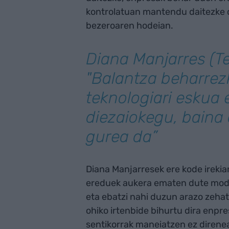
kontrolatuan mantendu daitezke d
bezeroaren hodeian.
Diana Manjarres (Te
"Balantza beharrez
teknologiari eskua
diezaiokegu, baina 
gurea da”
Diana Manjarresek ere kode irekia
ereduek aukera ematen dute mode
eta ebatzi nahi duzun arazo zehat
ohiko irtenbide bihurtu dira enpr
sentikorrak maneiatzen ez direnea