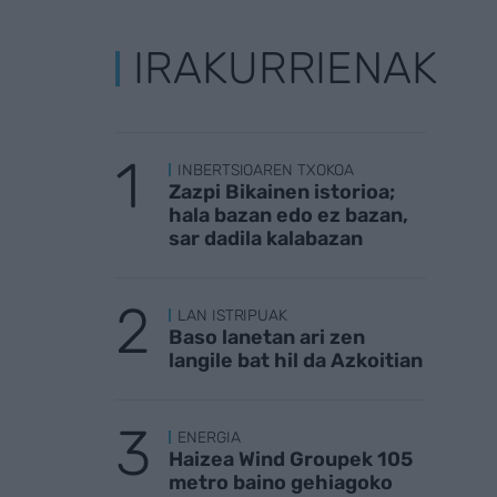
IRAKURRIENAK
INBERTSIOAREN TXOKOA
Zazpi Bikainen istorioa;
hala bazan edo ez bazan,
sar dadila kalabazan
LAN ISTRIPUAK
Baso lanetan ari zen
langile bat hil da Azkoitian
ENERGIA
Haizea Wind Groupek 105
metro baino gehiagoko