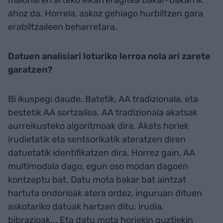
ahoz da. Horrela, askoz gehiago hurbiltzen gara
erabiltzaileen beharretara.
Datuen analisiari loturiko lerroa nola ari zarete
garatzen?
Bi ikuspegi daude. Batetik, AA tradizionala, eta
bestetik AA sortzailea. AA tradizionala akatsak
aurreikusteko algoritmoak dira. Akats horiek
irudietatik eta sentsorikatik ateratzen diren
datuetatik identifikatzen dira. Horrez gain, AA
multimodala dago, egun oso modan dagoen
kontzeptu bat. Datu mota bakar bat aintzat
hartuta ondorioak atera ordez, inguruan dituen
askotariko datuak hartzen ditu: irudia,
bibrazioak... Eta datu mota horiekin guztiekin