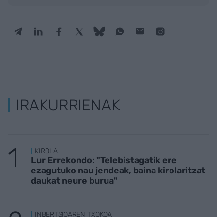
IRAKURRIENAK
KIROLA
Lur Errekondo: "Telebistagatik ere
ezagutuko nau jendeak, baina kirolaritzat
daukat neure burua"
INBERTSIOAREN TXOKOA