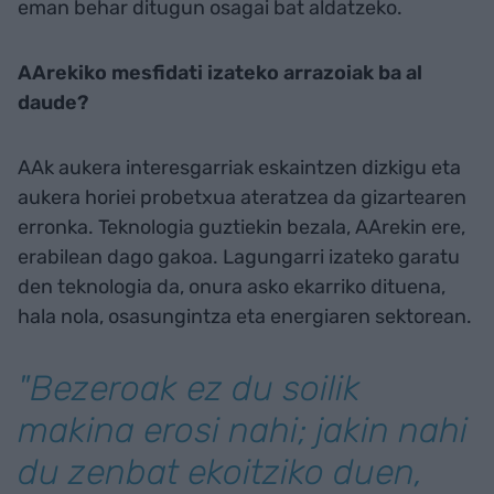
eman behar ditugun osagai bat aldatzeko.
AArekiko mesfidati izateko arrazoiak ba al
daude?
AAk aukera interesgarriak eskaintzen dizkigu eta
aukera horiei probetxua ateratzea da gizartearen
erronka. Teknologia guztiekin bezala, AArekin ere,
erabilean dago gakoa. Lagungarri izateko garatu
den teknologia da, onura asko ekarriko dituena,
hala nola, osasungintza eta energiaren sektorean.
"Bezeroak ez du soilik
makina erosi nahi; jakin nahi
du zenbat ekoitziko duen,