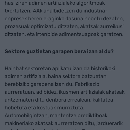
hasi ziren adimen artifizialeko algoritmoak
txertatzen. AAk ahalbidetzen du industria-
enpresek beren eraginkortasuna hobetu dezaten,
prozesuak optimizatu ditzaten, akatsak aurreikusi
ditzaten, eta irtenbide adimentsuagoak garatzen.
Sektore guztietan garapen bera izan al du?
Hainbat sektoretan aplikatu izan da historikoki
adimen artifiziala, baina sektore batzuetan
berebiziko garapena izan du. Fabrikazio
aurreratuan, adibidez, ikusmen artifizialak akatsak
antzematen ditu denbora errealean, kalitatea
hobetuta eta kostuak murriztuta.
Automobilgintzan, mantentze prediktiboak
makineriako akatsak aurreratzen ditu, jarduerarik