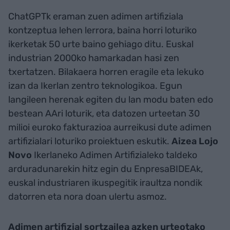
ChatGPTk eraman zuen adimen artifiziala
kontzeptua lehen lerrora, baina horri loturiko
ikerketak 50 urte baino gehiago ditu. Euskal
industrian 2000ko hamarkadan hasi zen
txertatzen. Bilakaera horren eragile eta lekuko
izan da Ikerlan zentro teknologikoa. Egun
langileen herenak egiten du lan modu baten edo
bestean AAri loturik, eta datozen urteetan 30
milioi euroko fakturazioa aurreikusi dute adimen
artifizialari loturiko proiektuen eskutik.
Aizea Lojo
Novo
Ikerlaneko Adimen Artifizialeko taldeko
arduradunarekin hitz egin du EnpresaBIDEAk,
euskal industriaren ikuspegitik iraultza nondik
datorren eta nora doan ulertu asmoz.
Adimen artifizial sortzailea azken urteotako