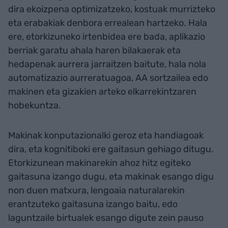
dira ekoizpena optimizatzeko, kostuak murrizteko
eta erabakiak denbora errealean hartzeko. Hala
ere, etorkizuneko irtenbidea ere bada, aplikazio
berriak garatu ahala haren bilakaerak eta
hedapenak aurrera jarraitzen baitute, hala nola
automatizazio aurreratuagoa, AA sortzailea edo
makinen eta gizakien arteko elkarrekintzaren
hobekuntza.
Makinak konputazionalki geroz eta handiagoak
dira, eta kognitiboki ere gaitasun gehiago ditugu.
Etorkizunean makinarekin ahoz hitz egiteko
gaitasuna izango dugu, eta makinak esango digu
non duen matxura, lengoaia naturalarekin
erantzuteko gaitasuna izango baitu, edo
laguntzaile birtualek esango digute zein pauso