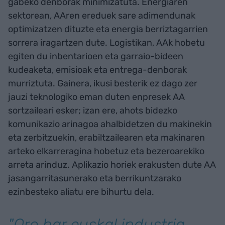
gabeko denborak minimizatuta. Energiaren
sektorean, AAren ereduek sare adimendunak
optimizatzen dituzte eta energia berriztagarrien
sorrera iragartzen dute. Logistikan, AAk hobetu
egiten du inbentarioen eta garraio-bideen
kudeaketa, emisioak eta entrega-denborak
murriztuta. Gainera, ikusi besterik ez dago zer
jauzi teknologiko eman duten enpresek AA
sortzaileari esker; izan ere, ahots bidezko
komunikazio arinagoa ahalbidetzen du makinekin
eta zerbitzuekin, erabiltzailearen eta makinaren
arteko elkarreragina hobetuz eta bezeroarekiko
arreta arinduz. Aplikazio horiek erakusten dute AA
jasangarritasunerako eta berrikuntzarako
ezinbesteko aliatu ere bihurtu dela.
"Oro har euskal industria