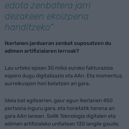
edota zenbatera jarri
dezakeen ekoizpena
handitzeko"
Ikerlanen jardueran zenbat suposatzen du
adimen artifizialaren lerroak?
Lau urteko epean 30 milioi euroko fakturazioa
espero dugu digitalizazio eta AAn. Eta momentuz,
aurreikuspen hori betetzen ari gara.
Ideia bat egitearren, gaur egun Ikerlanen 450
pertsona inguru gara, eta horietatik herena ari
gara AAn lanean. Soilik Teknologia digitalen eta
adimen artifizialeko unitatean 130 langile gaude.