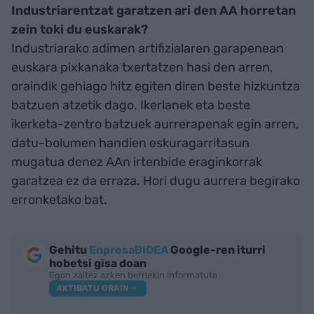
Industriarentzat garatzen ari den AA horretan
zein toki du euskarak?
Industriarako adimen artifizialaren garapenean
euskara pixkanaka txertatzen hasi den arren,
oraindik gehiago hitz egiten diren beste hizkuntza
batzuen atzetik dago. Ikerlanek eta beste
ikerketa-zentro batzuek aurrerapenak egin arren,
datu-bolumen handien eskuragarritasun
mugatua denez AAn irtenbide eraginkorrak
garatzea ez da erraza. Hori dugu aurrera begirako
erronketako bat.
Gehitu
EnpresaBIDEA
Google-ren iturri
hobetsi gisa doan
Egon zaitez azken berriekin informatuta
AKTIBATU ORAIN