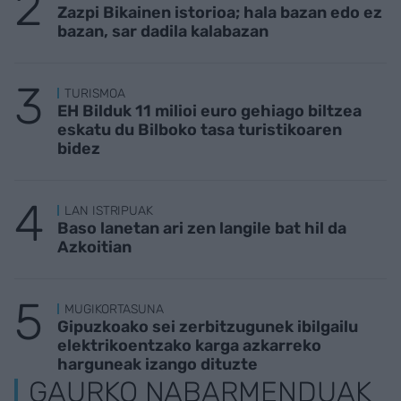
Zazpi Bikainen istorioa; hala bazan edo ez
bazan, sar dadila kalabazan
TURISMOA
EH Bilduk 11 milioi euro gehiago biltzea
eskatu du Bilboko tasa turistikoaren
bidez
LAN ISTRIPUAK
Baso lanetan ari zen langile bat hil da
Azkoitian
MUGIKORTASUNA
Gipuzkoako sei zerbitzugunek ibilgailu
elektrikoentzako karga azkarreko
harguneak izango dituzte
GAURKO NABARMENDUAK