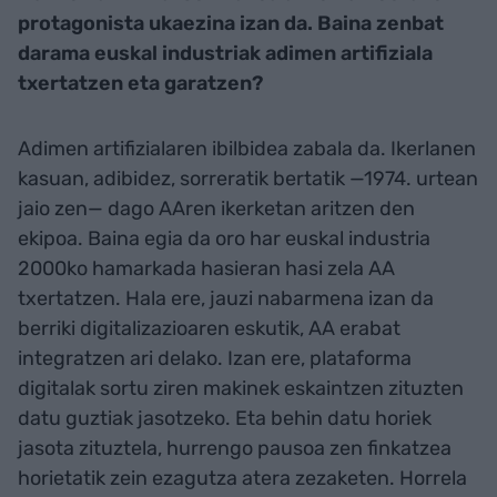
protagonista ukaezina izan da. Baina zenbat
darama euskal industriak adimen artifiziala
txertatzen eta garatzen?
Adimen artifizialaren ibilbidea zabala da. Ikerlanen
kasuan, adibidez, sorreratik bertatik —1974. urtean
jaio zen— dago AAren ikerketan aritzen den
ekipoa. Baina egia da oro har euskal industria
2000ko hamarkada hasieran hasi zela AA
txertatzen. Hala ere, jauzi nabarmena izan da
berriki digitalizazioaren eskutik, AA erabat
integratzen ari delako. Izan ere, plataforma
digitalak sortu ziren makinek eskaintzen zituzten
datu guztiak jasotzeko. Eta behin datu horiek
jasota zituztela, hurrengo pausoa zen finkatzea
horietatik zein ezagutza atera zezaketen. Horrela