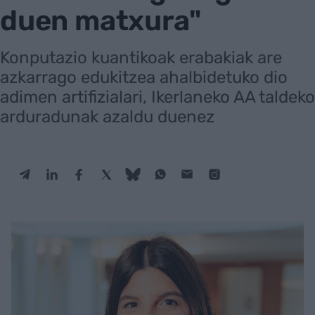
duen matxura"
Konputazio kuantikoak erabakiak are
azkarrago edukitzea ahalbidetuko dio
adimen artifizialari, Ikerlaneko AA taldeko
arduradunak azaldu duenez