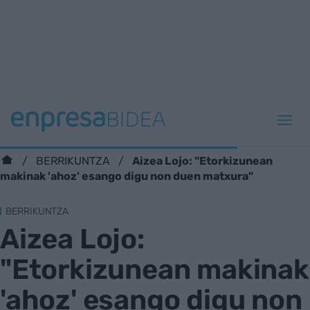
Aizea Lojo: "Etorkizunean
BERRIKUNTZA
makinak 'ahoz' esango digu non duen matxura"
BERRIKUNTZA
Aizea Lojo:
"Etorkizunean makinak
'ahoz' esango digu non