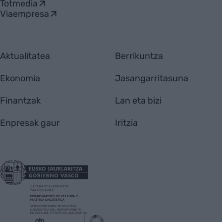
Totmedia
Viaempresa
Aktualitatea
Berrikuntza
Ekonomia
Jasangarritasuna
Finantzak
Lan eta bizi
Enpresak gaur
Iritzia