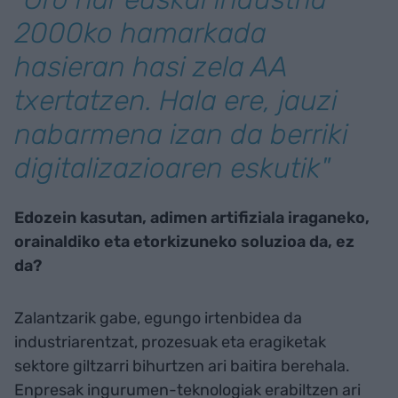
2000ko hamarkada
hasieran hasi zela AA
txertatzen. Hala ere, jauzi
nabarmena izan da berriki
digitalizazioaren eskutik"
Edozein kasutan, adimen artifiziala iraganeko,
orainaldiko eta etorkizuneko soluzioa da, ez
da?
Zalantzarik gabe, egungo irtenbidea da
industriarentzat, prozesuak eta eragiketak
sektore giltzarri bihurtzen ari baitira berehala.
Enpresak ingurumen-teknologiak erabiltzen ari