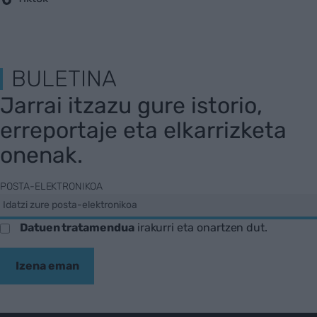
BULETINA
Jarrai itzazu gure istorio,
erreportaje eta elkarrizketa
onenak.
POSTA-ELEKTRONIKOA
Datuen tratamendua
irakurri eta onartzen dut.
Izena eman