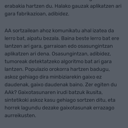
erabakia hartzen du. Halako gauzak aplikatzen ari
gara fabrikazioan, adibidez.
AA sortzailean ahoz komunikatu ahal izatea da
lerro bat, aipatu bezala. Baina beste lerro bat ere
lantzen ari gara, garraioan edo osasungintzan
aplikatzen ari dena. Osasungintzan, adibidez,
tumoreak detektatzeko algoritmo bat ari gara
lantzen. Populazio orokorra hartzen badugu,
askoz gehiago dira minbiziarekin gaixo ez
daudenak, gaixo daudenak baino. Zer egiten du
AAk? Gaixotasunaren irudi batzuk ikusita,
sintetikoki askoz kasu gehiago sortzen ditu, eta
horrek lagundu dezake gaixotasunak errazago
aurreikusten.