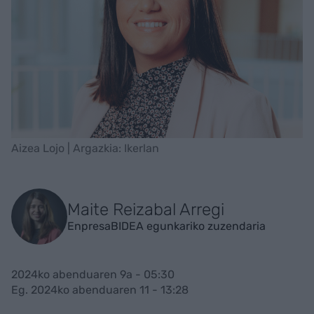
Aizea Lojo | Argazkia: Ikerlan
Maite Reizabal Arregi
EnpresaBIDEA egunkariko zuzendaria
2024ko abenduaren 9a - 05:30
Eg. 2024ko abenduaren 11 - 13:28