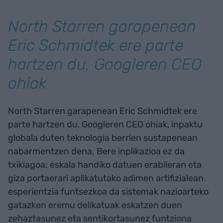
North Starren garapenean
Eric Schmidtek ere parte
hartzen du, Googleren CEO
ohiak
North Starren garapenean Eric Schmidtek ere
parte hartzen du, Googleren CEO ohiak, inpaktu
globala duten teknologia berrien sustapenean
nabarmentzen dena. Bere inplikazioa ez da
txikiagoa: eskala handiko datuen erabileran eta
giza portaerari aplikatutako adimen artifizialean
esperientzia funtsezkoa da sistemak nazioarteko
gatazken eremu delikatuak eskatzen duen
zehaztasunez eta sentikortasunez funtziona