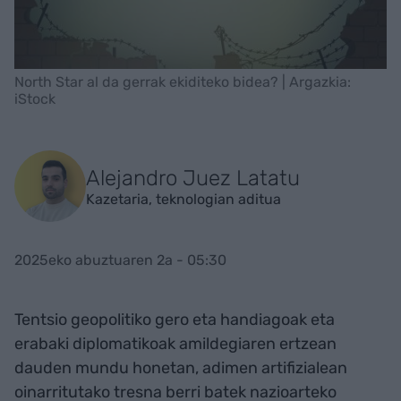
North Star al da gerrak ekiditeko bidea? | Argazkia:
iStock
Alejandro Juez Latatu
Kazetaria, teknologian aditua
2025eko abuztuaren 2a - 05:30
Tentsio geopolitiko gero eta handiagoak eta
erabaki diplomatikoak amildegiaren ertzean
dauden mundu honetan, adimen artifizialean
oinarritutako tresna berri batek nazioarteko