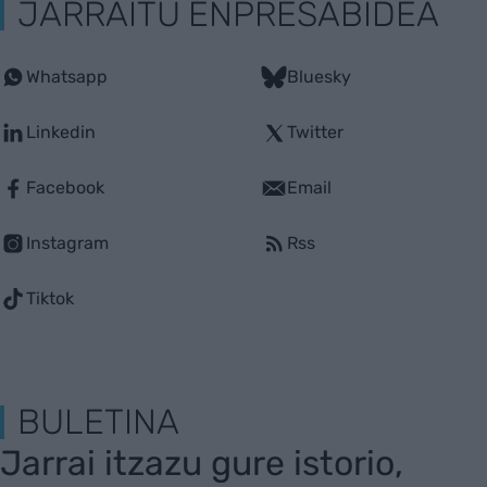
JARRAITU ENPRESABIDEA
Whatsapp
Bluesky
Linkedin
Twitter
Facebook
Email
Instagram
Rss
Tiktok
BULETINA
Jarrai itzazu gure istorio,