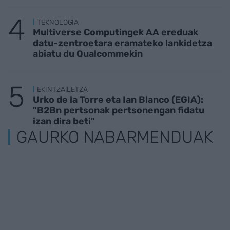
TEKNOLOGIA
Multiverse Computingek AA ereduak
datu-zentroetara eramateko lankidetza
abiatu du Qualcommekin
EKINTZAILETZA
Urko de la Torre eta Ian Blanco (EGIA):
"B2Bn pertsonak pertsonengan fidatu
izan dira beti"
GAURKO NABARMENDUAK