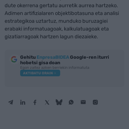
dute okerrena gertatu aurretik aurrea hartzeko.
Adimen artifizialaren objektibotasuna eta analisi
estrategikoa uztartuz, munduko buruzagiei
erabaki informatuagoak, kalkulatuagoak eta
gizatiarragoak hartzen lagun diezaieke.
Gehitu
EnpresaBIDEA
Google-ren iturri
hobetsi gisa doan
Egon zaitez azken berriekin informatuta
AKTIBATU ORAIN