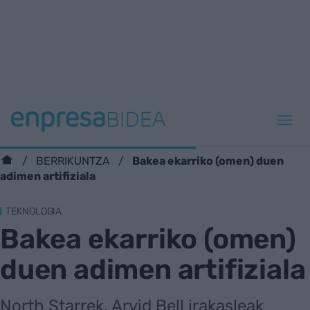
Bakea ekarriko (omen) duen
BERRIKUNTZA
adimen artifiziala
TEKNOLOGIA
Bakea ekarriko (omen)
duen adimen artifiziala
North Starrek, Arvid Bell irakasleak