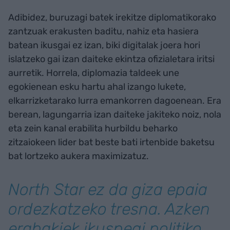
Adibidez, buruzagi batek irekitze diplomatikorako
zantzuak erakusten baditu, nahiz eta hasiera
batean ikusgai ez izan, biki digitalak joera hori
islatzeko gai izan daiteke ekintza ofizialetara iritsi
aurretik. Horrela, diplomazia taldeek une
egokienean esku hartu ahal izango lukete,
elkarrizketarako lurra emankorren dagoenean. Era
berean, lagungarria izan daiteke jakiteko noiz, nola
eta zein kanal erabilita hurbildu beharko
zitzaiokeen lider bat beste bati irtenbide baketsu
bat lortzeko aukera maximizatuz.
North Star ez da giza epaia
ordezkatzeko tresna. Azken
erabakiek ikuspegi politiko