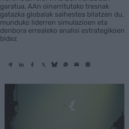
garatua, AAn oinarritutako tresnak
gatazka globalak saihestea bilatzen du,
munduko liderren simulazioen eta
denbora errealeko analisi estrategikoen
bidez