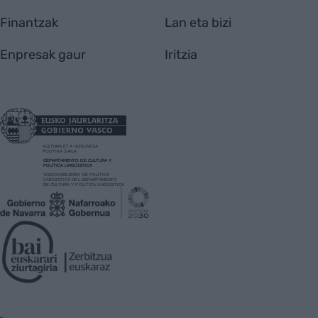
Finantzak
Lan eta bizi
Enpresak gaur
Iritzia