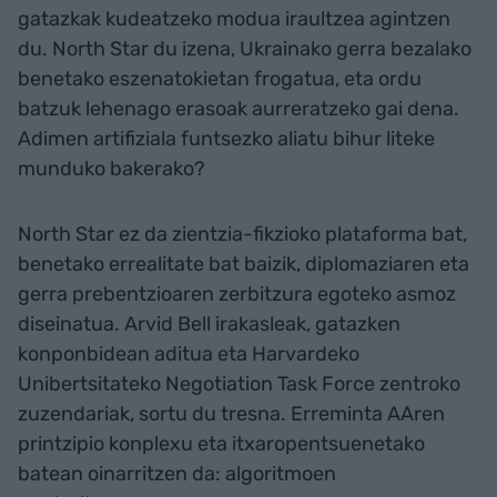
gatazkak kudeatzeko modua iraultzea agintzen
du. North Star du izena, Ukrainako gerra bezalako
benetako eszenatokietan frogatua, eta ordu
batzuk lehenago erasoak aurreratzeko gai dena.
Adimen artifiziala funtsezko aliatu bihur liteke
munduko bakerako?
North Star ez da zientzia-fikzioko plataforma bat,
benetako errealitate bat baizik, diplomaziaren eta
gerra prebentzioaren zerbitzura egoteko asmoz
diseinatua. Arvid Bell irakasleak, gatazken
konponbidean aditua eta Harvardeko
Unibertsitateko Negotiation Task Force zentroko
zuzendariak, sortu du tresna. Erreminta AAren
printzipio konplexu eta itxaropentsuenetako
batean oinarritzen da: algoritmoen