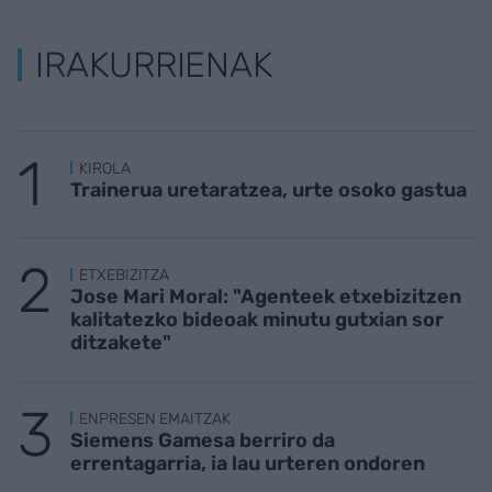
IRAKURRIENAK
KIROLA
Trainerua uretaratzea, urte osoko gastua
ETXEBIZITZA
Jose Mari Moral: "Agenteek etxebizitzen
kalitatezko bideoak minutu gutxian sor
ditzakete"
ENPRESEN EMAITZAK
Siemens Gamesa berriro da
errentagarria, ia lau urteren ondoren