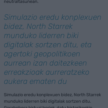
neutraltasunean.
Simulazio eredu konplexuen
bidez, North Starrek
munduko liderren biki
digitalak sortzen ditu, eta
agertoki geopolitikoen
aurrean izan daitezkeen
erreakzioak aurreratzeko
aukera ematen du
Simulazio eredu konplexuen bidez, North Starrek
munduko liderren biki digitalak sortzen ditu.
Gorabehera birtual horiek, datu historikoekin,