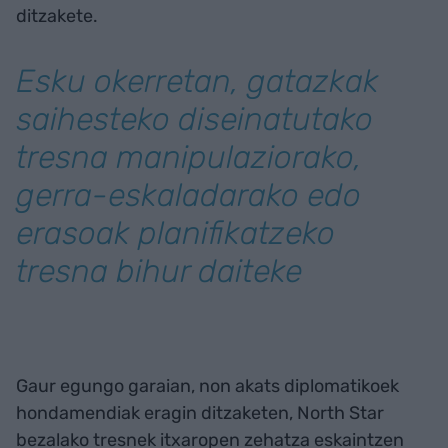
ditzakete.
Esku okerretan, gatazkak
saihesteko diseinatutako
tresna manipulaziorako,
gerra-eskaladarako edo
erasoak planifikatzeko
tresna bihur daiteke
Gaur egungo garaian, non akats diplomatikoek
hondamendiak eragin ditzaketen, North Star
bezalako tresnek itxaropen zehatza eskaintzen