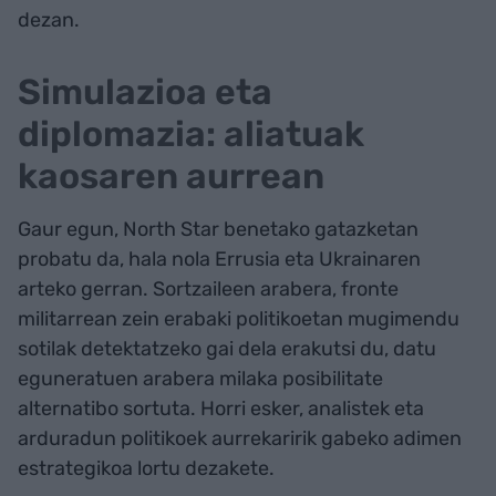
dezan.
Simulazioa eta
diplomazia: aliatuak
kaosaren aurrean
Gaur egun, North Star benetako gatazketan
probatu da, hala nola Errusia eta Ukrainaren
arteko gerran. Sortzaileen arabera, fronte
militarrean zein erabaki politikoetan mugimendu
sotilak detektatzeko gai dela erakutsi du, datu
eguneratuen arabera milaka posibilitate
alternatibo sortuta. Horri esker, analistek eta
arduradun politikoek aurrekaririk gabeko adimen
estrategikoa lortu dezakete.