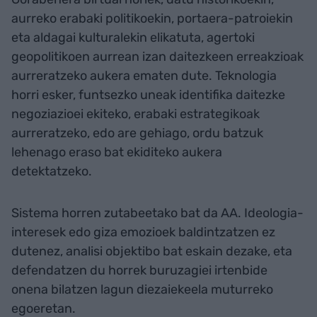
aurreko erabaki politikoekin, portaera-patroiekin
eta aldagai kulturalekin elikatuta, agertoki
geopolitikoen aurrean izan daitezkeen erreakzioak
aurreratzeko aukera ematen dute. Teknologia
horri esker, funtsezko uneak identifika daitezke
negoziazioei ekiteko, erabaki estrategikoak
aurreratzeko, edo are gehiago, ordu batzuk
lehenago eraso bat ekiditeko aukera
detektatzeko.
Sistema horren zutabeetako bat da AA. Ideologia-
interesek edo giza emozioek baldintzatzen ez
dutenez, analisi objektibo bat eskain dezake, eta
defendatzen du horrek buruzagiei irtenbide
onena bilatzen lagun diezaiekeela muturreko
egoeretan.