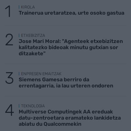
KIROLA
Trainerua uretaratzea, urte osoko gastua
ETXEBIZITZA
Jose Mari Moral: "Agenteek etxebizitzen
kalitatezko bideoak minutu gutxian sor
ditzakete"
ENPRESEN EMAITZAK
Siemens Gamesa berriro da
errentagarria, ia lau urteren ondoren
TEKNOLOGIA
Multiverse Computingek AA ereduak
datu-zentroetara eramateko lankidetza
abiatu du Qualcommekin