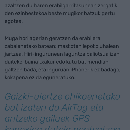
azaltzen du haren erabilgarritasunean zergatik
den ezinbestekoa beste mugikor batzuk gertu
egotea.
Muga hori agerian geratzen da erabilera
zabalenetako batean: maskoten lepoko uhalean
jartzea. Hiri-ingurunean laguntza baliotsua izan
daiteke, baina txakur edo katu bat mendian
galtzen bada, eta inguruan iPhonerik ez badago,
kokapena ez da eguneratuko.
Gaizki-ulertze ohikoenetako
bat izaten da AirTag eta
antzeko gailuek GPS
konexioa dutela pentsatzea