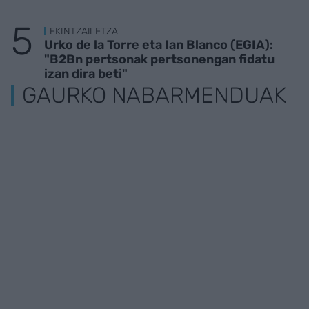
EKINTZAILETZA
Urko de la Torre eta Ian Blanco (EGIA):
"B2Bn pertsonak pertsonengan fidatu
izan dira beti"
GAURKO NABARMENDUAK