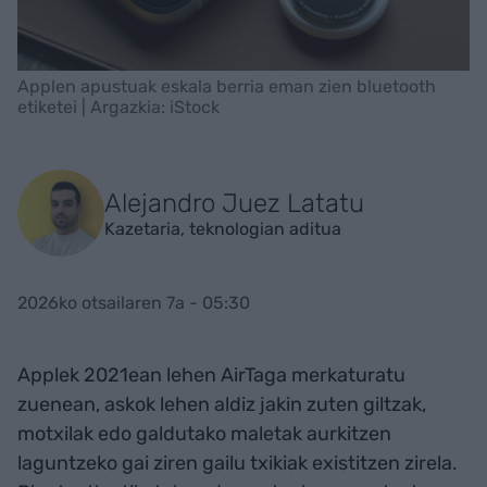
Applen apustuak eskala berria eman zien bluetooth
etiketei | Argazkia: iStock
Alejandro Juez Latatu
Kazetaria, teknologian aditua
2026ko otsailaren 7a - 05:30
Applek 2021ean lehen AirTaga merkaturatu
zuenean, askok lehen aldiz jakin zuten giltzak,
motxilak edo galdutako maletak aurkitzen
laguntzeko gai ziren gailu txikiak existitzen zirela.