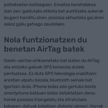
poltsikoetan baitzegoen. Emaitza berehalakoa
izan zen: galdutako etiketa bat aurkitzeko aukerak
izugarri handitu ziren, posizioa zehazteko gai ziren
askoz gailu gehiago zeudelako.
Nola funtzionatzen du
benetan AirTag batek
Gaizki-ulertze ohikoenetako bat izaten da AirTag
eta antzeko gailuek GPS konexioa dutela
pentsatzea. Ez dute GPS teknologia erabiltzen:
arestian aipatu bezala, bluetooth seinale bat
igortzen dute, iPhone bidez edo gertuko beste
smartphone
batzuen bidez detektatzen dena;
horiek posizioa triangelatu eta zifratutako
kokapen-datuak bidaltzen dizkiote jabeari. Horrek