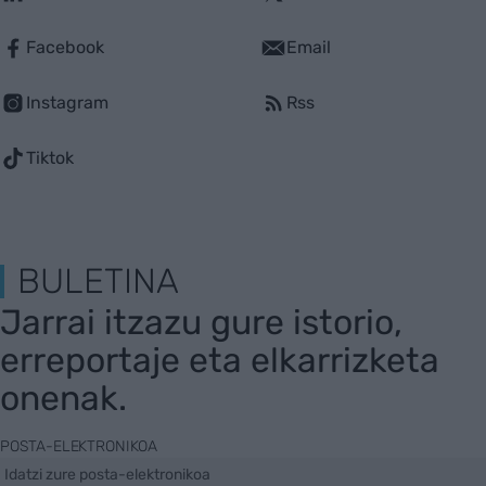
Facebook
Email
Instagram
Rss
Tiktok
BULETINA
Jarrai itzazu gure istorio,
erreportaje eta elkarrizketa
onenak.
POSTA-ELEKTRONIKOA