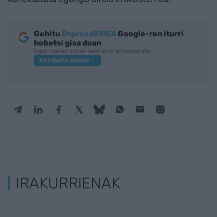
Gehitu
EnpresaBIDEA
Google-ren iturri
hobetsi gisa doan
Egon zaitez azken berriekin informatuta
AKTIBATU ORAIN
IRAKURRIENAK