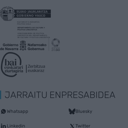
JARRAITU ENPRESABIDEA
Whatsapp
Bluesky
Linkedin
Twitter