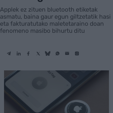
Applek ez zituen bluetooth etiketak
asmatu, baina gaur egun giltzetatik hasi
eta fakturatutako maletetaraino doan
fenomeno masibo bihurtu ditu