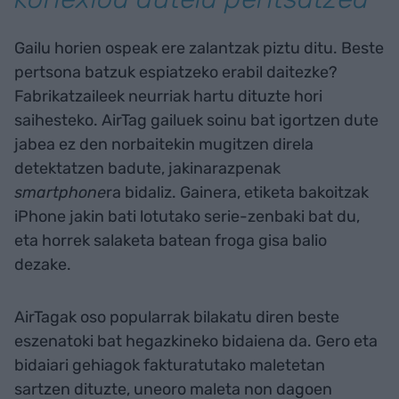
Gailu horien ospeak ere zalantzak piztu ditu. Beste
pertsona batzuk espiatzeko erabil daitezke?
Fabrikatzaileek neurriak hartu dituzte hori
saihesteko. AirTag gailuek soinu bat igortzen dute
jabea ez den norbaitekin mugitzen direla
detektatzen badute, jakinarazpenak
smartphone
ra bidaliz. Gainera, etiketa bakoitzak
iPhone jakin bati lotutako serie-zenbaki bat du,
eta horrek salaketa batean froga gisa balio
dezake.
AirTagak oso popularrak bilakatu diren beste
eszenatoki bat hegazkineko bidaiena da. Gero eta
bidaiari gehiagok fakturatutako maletetan
sartzen dituzte, uneoro maleta non dagoen