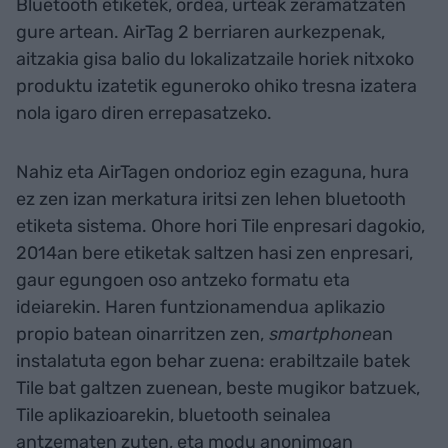
Bluetooth etiketek, ordea, urteak zeramatzaten
gure artean. AirTag 2 berriaren aurkezpenak,
aitzakia gisa balio du lokalizatzaile horiek nitxoko
produktu izatetik eguneroko ohiko tresna izatera
nola igaro diren errepasatzeko.
Nahiz eta AirTagen ondorioz egin ezaguna, hura
ez zen izan merkatura iritsi zen lehen bluetooth
etiketa sistema. Ohore hori Tile enpresari dagokio,
2014an bere etiketak saltzen hasi zen enpresari,
gaur egungoen oso antzeko formatu eta
ideiarekin. Haren funtzionamendua
aplikazio
propio batean oinarritzen zen,
smartphone
an
instalatuta egon behar zuena: erabiltzaile batek
Tile bat galtzen zuenean, beste mugikor batzuek,
Tile aplikazioarekin, bluetooth seinalea
antzematen zuten, eta modu anonimoan