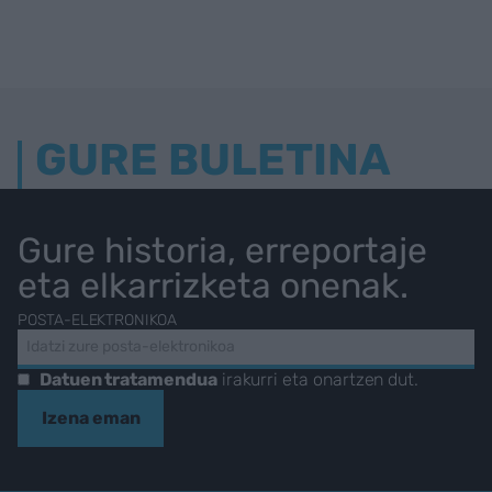
GURE BULETINA
Gure historia, erreportaje
eta elkarrizketa onenak.
POSTA-ELEKTRONIKOA
Datuen tratamendua
irakurri eta onartzen dut.
Izena eman