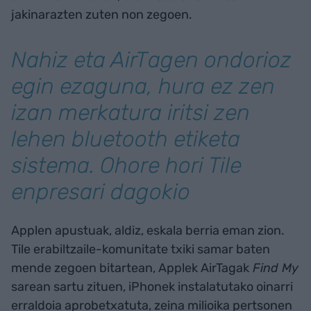
jakinarazten zuten non zegoen.
Nahiz eta AirTagen ondorioz
egin ezaguna, hura ez zen
izan merkatura iritsi zen
lehen bluetooth etiketa
sistema. Ohore hori Tile
enpresari dagokio
Applen apustuak, aldiz, eskala berria eman zion.
Tile erabiltzaile-komunitate txiki samar baten
mende zegoen bitartean, Applek AirTagak
Find My
sarean sartu zituen, iPhonek instalatutako oinarri
erraldoia aprobetxatuta, zeina milioika pertsonen