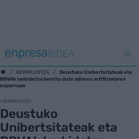
Deustuko Unibertsitateak eta
BERRIKUNTZA
BBVAk lankidetza berritu dute adimen artifizialaren
esparruan
BERRIKUNTZA
Deustuko
Unibertsitateak eta