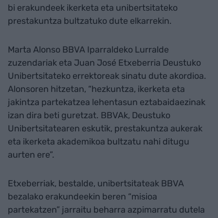
bi erakundeek ikerketa eta unibertsitateko
prestakuntza bultzatuko dute elkarrekin.
Marta Alonso BBVA Iparraldeko Lurralde
zuzendariak eta Juan José Etxeberria Deustuko
Unibertsitateko errektoreak sinatu dute akordioa.
Alonsoren hitzetan, “hezkuntza, ikerketa eta
jakintza partekatzea lehentasun eztabaidaezinak
izan dira beti guretzat. BBVAk, Deustuko
Unibertsitatearen eskutik, prestakuntza aukerak
eta ikerketa akademikoa bultzatu nahi ditugu
aurten ere”.
Etxeberriak, bestalde, unibertsitateak BBVA
bezalako erakundeekin beren “misioa
partekatzen” jarraitu beharra azpimarratu dutela