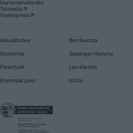
Harremanetarako
Totmedia
Viaempresa
Aktualitatea
Berrikuntza
Ekonomia
Jasangarritasuna
Finantzak
Lan eta bizi
Enpresak gaur
Iritzia