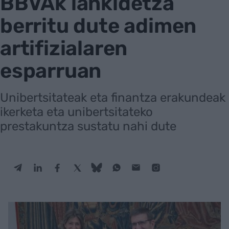
BBVAk lankidetza
berritu dute adimen
artifizialaren
esparruan
Unibertsitateak eta finantza erakundeak
ikerketa eta unibertsitateko
prestakuntza sustatu nahi dute