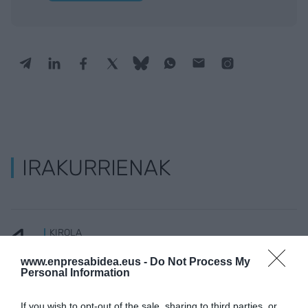
IRAKURRIENAK
KIROLA
Trainerua uretaratzea, urte osoko gastua
www.enpresabidea.eus -
Do Not Process My
Personal Information
ETXEBIZITZA
If you wish to opt-out of the sale, sharing to third parties, or