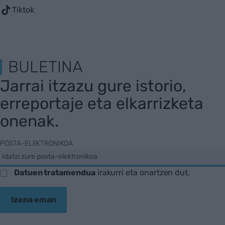
Tiktok
BULETINA
Jarrai itzazu gure istorio,
erreportaje eta elkarrizketa
onenak.
POSTA-ELEKTRONIKOA
Datuen tratamendua
irakurri eta onartzen dut.
Izena eman