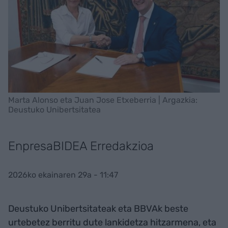
Marta Alonso eta Juan Jose Etxeberria | Argazkia:
Deustuko Unibertsitatea
EnpresaBIDEA Erredakzioa
2026ko ekainaren 29a - 11:47
Deustuko Unibertsitateak eta BBVAk beste
urtebetez berritu dute lankidetza hitzarmena, eta