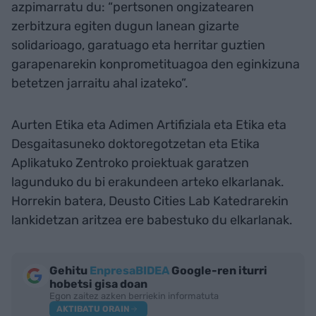
azpimarratu du: “pertsonen ongizatearen
zerbitzura egiten dugun lanean gizarte
solidarioago, garatuago eta herritar guztien
garapenarekin konprometituagoa den eginkizuna
betetzen jarraitu ahal izateko”.
Aurten Etika eta Adimen Artifiziala eta Etika eta
Desgaitasuneko doktoregotzetan eta Etika
Aplikatuko Zentroko proiektuak garatzen
lagunduko du bi erakundeen arteko elkarlanak.
Horrekin batera, Deusto Cities Lab Katedrarekin
lankidetzan aritzea ere babestuko du elkarlanak.
Gehitu
EnpresaBIDEA
Google-ren iturri
hobetsi gisa doan
Egon zaitez azken berriekin informatuta
AKTIBATU ORAIN